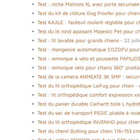
Test : niche Malinois XL avec porte sécurisée
Test du kit de clôture Dog Proofer pour chie
Test KAJILE : fauteuil roulant réglable pour ch
Test du lit rond apaisant Majestic Pet pour c
Test : lit lavable pour grands chiens
- 22 juil
Test : mangeoire automatique COZOFU pour
Test : remorque à vélo et poussette PAPILI
Test : remorque vélo pour chiens 360° pivota
Test de la caméra ANMEATE 3K 5MP : sécurité 
Test du lit orthopédique LaiFug pour chien : c
Test : lit orthopédique comfort expression xx
Test du panier durable Carhartt toile L hydro
Test du sac de transport PEGIC pliable à ro
Test du lit orthopédique INVENHO pour chie
Test du chenil Bulliing pour chien 116×153 cm
Test du collier POIIOPY anti-fugue GPS pour