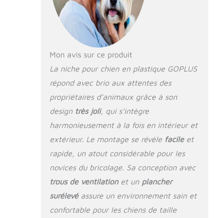
de ventilation: La
conception d’évent
à l'avant et à
l'arrière du chenil
peut favoriser la
circulation de l'air à
Mon avis sur ce produit
l'intérieur de la
La niche pour chien en plastique GOPLUS
niche, fournissant
répond avec brio aux attentes des
de l'air frais au
chien et empêchant
propriétaires d’animaux grâce à son
la formation de
design
très joli
, qui s’intègre
grandes odeurs
dans le chenil, de
harmonieusement à la fois en intérieur et
sorte que le chien
extérieur. Le montage se révèle
facile
et
dispose d'un petit
rapide, un atout considérable pour les
chenil confortable.
Conception
novices du bricolage. Sa conception avec
humanisée: Le toit
trous de ventilation
et un
plancher
en pente peut
rapidement drainer
surélevé
assure un environnement sain et
l'eau de pluie et
confortable pour les chiens de taille
protéger