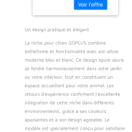
chenil est non
Maison pour
seulement non
Chien avec Toit
toxique et insipide,
Étanche, pour
mais aussi
Utilisation
imperméable et
Intérieure et
Un design pratique et élégant
résistant aux
Extérieure
rayures, de sorte
(Bleu, M)
La niche pour chien GOPLUS combine
qu'il peut vous
esthétisme et fonctionnalité avec son allure
servir pendant
moderne bleu et blanc. Ce design épuré saura
longtemps. Le
support de base est
se fondre harmonieusement dans votre jardin
conçu pour
ou votre intérieur, tout en constituant un
améliorer la
stabilité. Système
espace accueillant pour votre animal. Les
de ventilation: La
retours d’expérience confirment l’excellente
conception d’évent
intégration de cette niche dans différents
à l'avant et à
l'arrière du chenil
environnements, grâce à ses couleurs
peut favoriser la
apaisantes et à son design agréable. Le
circulation de l'air à
l'intérieur de la
modèle est spécialement conçu pour satisfaire