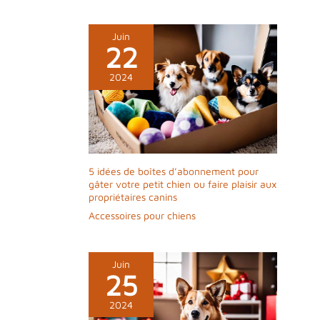
Juin
22
2024
5 idées de boîtes d’abonnement pour
gâter votre petit chien ou faire plaisir aux
propriétaires canins
Accessoires pour chiens
Juin
25
2024