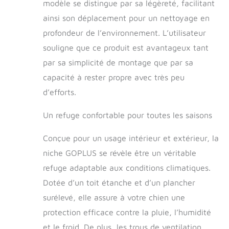
surélevé peut
modèle se distingue par sa légèreté, facilitant
empêcher la pluie
ainsi son déplacement pour un nettoyage en
de s'écouler dans la
niche et isoler le sol
profondeur de l’environnement. L’utilisateur
humide, de sorte
souligne que ce produit est avantageux tant
que l'intérieur soit
par sa simplicité de montage que par sa
toujours sec.
Esthétique et
capacité à rester propre avec très peu
confortable: La
d’efforts.
texture claire et la
simple couleur bleue
Un refuge confortable pour toutes les saisons
et blanche rendent
notre chenil élégant
Conçue pour un usage intérieur et extérieur, la
et beau. Avec
beauté et
niche GOPLUS se révèle être un véritable
fonctionnalité, qu’il
refuge adaptable aux conditions climatiques.
s’agisse d’un salon,
Dotée d’un toit étanche et d’un plancher
d’un balcon, d’un
jardin ou d’une
surélevé, elle assure à votre chien une
terrasse, notre
protection efficace contre la pluie, l’humidité
maison pour chien
peut jouer un bon
et le froid. De plus, les trous de ventilation