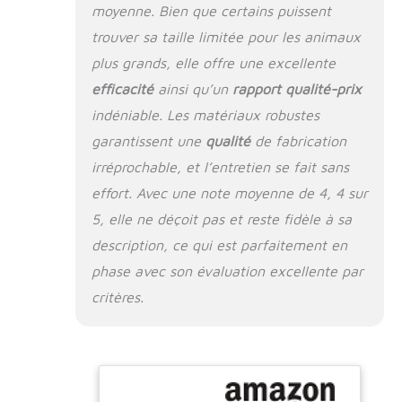
moyenne. Bien que certains puissent
efficacement le
chien de la pluie et
trouver sa taille limitée pour les animaux
de la neige, offrant
plus grands, elle offre une excellente
un abri chaud et
efficacité
ainsi qu’un
rapport qualité-prix
confortable pour
chien. Le plancher
indéniable. Les matériaux robustes
surélevé peut
garantissent une
qualité
de fabrication
empêcher la pluie
de s'écouler dans la
irréprochable, et l’entretien se fait sans
niche et isoler le sol
effort. Avec une note moyenne de 4, 4 sur
humide, de sorte
5, elle ne déçoit pas et reste fidèle à sa
que l'intérieur soit
toujours sec.
description, ce qui est parfaitement en
Esthétique et
phase avec son évaluation excellente par
confortable: La
critères.
texture claire et la
simple couleur bleue
et blanche rendent
notre chenil élégant
et beau. Avec
beauté et