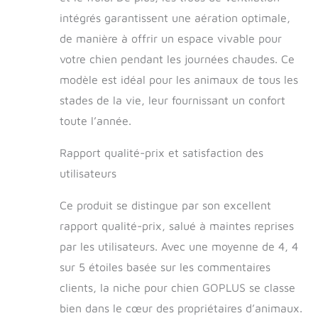
rôle décoratif et
intégrés garantissent une aération optimale,
devenir un paradis
de manière à offrir un espace vivable pour
pour les chiens pour
se reposer et jouer.
votre chien pendant les journées chaudes. Ce
Instructions
modèle est idéal pour les animaux de tous les
détaillées et
nettoyage simple:
stades de la vie, leur fournissant un confort
Notre niche pour
toute l’année.
chien est livrée avec
des instructions
Rapport qualité-prix et satisfaction des
détaillées, ce qui
utilisateurs
peut vous aider à
l’installer,
économisant ainsi
Ce produit se distingue par son excellent
du temps. La
rapport qualité-prix, salué à maintes reprises
surface lisse et
par les utilisateurs. Avec une moyenne de 4, 4
étanche facilite le
nettoyage. De plus,
sur 5 étoiles basée sur les commentaires
vous pouvez
clients, la niche pour chien GOPLUS se classe
facilement retirer le
bien dans le cœur des propriétaires d’animaux.
toit pour nettoyer