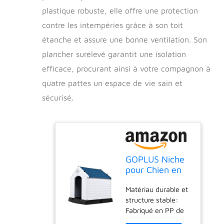
plastique robuste, elle offre une protection
contre les intempéries grâce à son toit
étanche et assure une bonne ventilation. Son
plancher surélevé garantit une isolation
efficace, procurant ainsi à votre compagnon à
quatre pattes un espace de vie sain et
sécurisé.
GOPLUS Niche
pour Chien en
Plastique avec
Matériau durable et
Trous de
structure stable:
Ventilation et
Fabriqué en PP de
Plancher
haute qualité, notre
Surélevé,