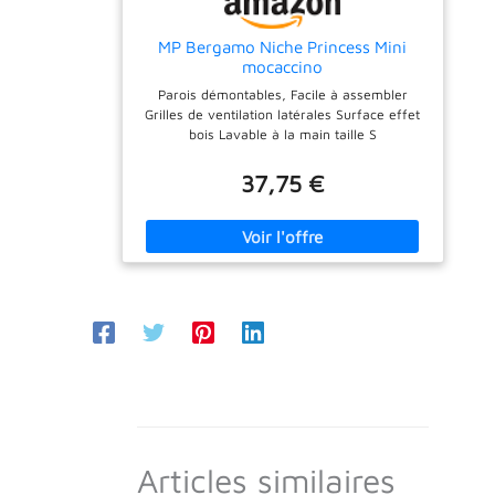
économisant ainsi
du temps. La
MP Bergamo Niche Princess Mini
surface lisse et
mocaccino
étanche facilite le
nettoyage. De plus,
Parois démontables, Facile à assembler
Grilles de ventilation latérales Surface effet
vous pouvez
bois Lavable à la main taille S
facilement retirer le
toit pour nettoyer
37,75 €
l'intérieur en
desserrant
simplement les vis.
Articles similaires