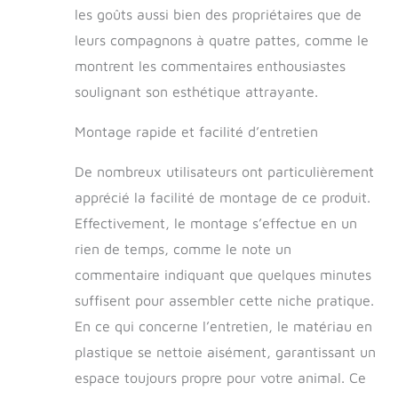
niche, fournissant
les goûts aussi bien des propriétaires que de
de l'air frais au
leurs compagnons à quatre pattes, comme le
chien et empêchant
la formation de
montrent les commentaires enthousiastes
grandes odeurs
soulignant son esthétique attrayante.
dans le chenil, de
sorte que le chien
Montage rapide et facilité d’entretien
dispose d'un petit
chenil confortable.
De nombreux utilisateurs ont particulièrement
Conception
humanisée: Le toit
apprécié la facilité de montage de ce produit.
en pente peut
Effectivement, le montage s’effectue en un
rapidement drainer
rien de temps, comme le note un
l'eau de pluie et
protéger
commentaire indiquant que quelques minutes
efficacement le
suffisent pour assembler cette niche pratique.
chien de la pluie et
de la neige, offrant
En ce qui concerne l’entretien, le matériau en
un abri chaud et
plastique se nettoie aisément, garantissant un
confortable pour
espace toujours propre pour votre animal. Ce
chien. Le plancher