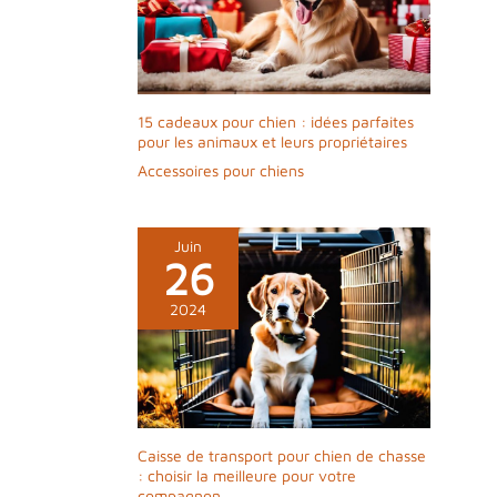
15 cadeaux pour chien : idées parfaites
pour les animaux et leurs propriétaires
Accessoires pour chiens
Juin
26
2024
Caisse de transport pour chien de chasse
: choisir la meilleure pour votre
compagnon