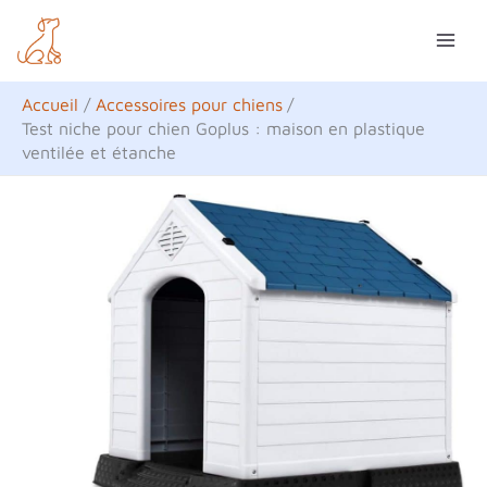
Aller
R
au
e
contenu
c
Accueil
Accessoires pour chiens
h
Test niche pour chien Goplus : maison en plastique
ventilée et étanche
e
r
c
h
e
r