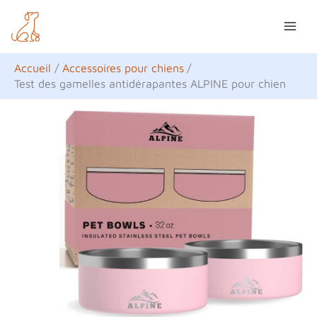
Aller
R
au
e
contenu
c
Accueil
Accessoires pour chiens
h
Test des gamelles antidérapantes ALPINE pour chien
e
r
c
h
e
r