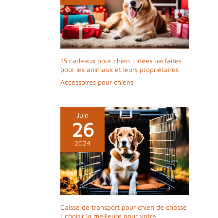
aux chiens et aux chats. Elle est disponible en
4 tailles différentes.
15 cadeaux pour chien : idées parfaites
pour les animaux et leurs propriétaires
Accessoires pour chiens
Juin
26
2024
Caisse de transport pour chien de chasse
: choisir la meilleure pour votre