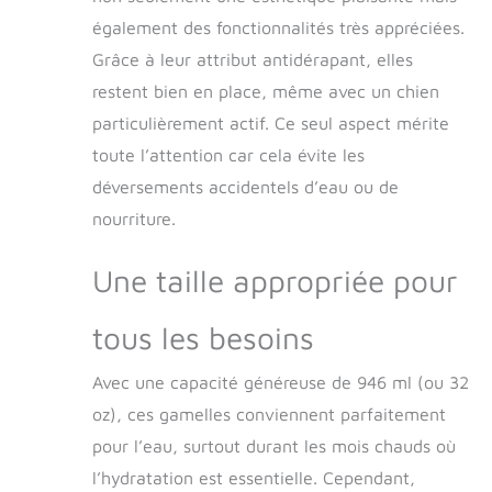
fraîche, fraîche et
également des fonctionnalités très appréciées.
des aliments chauds
Grâce à leur attribut antidérapant, elles
Antidérapant : le
fond antidérapant
restent bien en place, même avec un chien
offre de la stabilité,
particulièrement actif. Ce seul aspect mérite
empêchant le
basculement et les
toute l’attention car cela évite les
déversements
déversements accidentels d’eau ou de
pendant que votre
nourriture.
animal mange ou
boit Passe au lave-
vaisselle : facile à
Une taille appropriée pour
nettoyer et passe au
lave-vaisselle, ce
tous les besoins
qui le rend pratique
pour les
Avec une capacité généreuse de 946 ml (ou 32
propriétaires
d'animaux qui sont
oz), ces gamelles conviennent parfaitement
toujours en
pour l’eau, surtout durant les mois chauds où
déplacement ou qui
ont des horaires
l’hydratation est essentielle. Cependant,