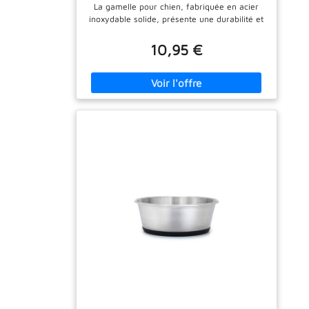
antidérapant, Bol à Eau Inoxydable
La gamelle pour chien, fabriquée en acier
pour Chiens et Chats, résistant au
inoxydable solide, présente une durabilité et
Lave-Vaisselle
une résistance exceptionnelles. Ce matériau
hygiénique n'absorbe pas les odeurs et est
10,95 €
facile à nettoyer. Notre gamelle est idéale
pour un usage quotidien et pour les chiens
sujets aux allergies. 𝗕𝗔𝗦𝗘
𝗔𝗡𝗧𝗜𝗗É𝗥𝗔𝗣𝗔𝗡𝗧𝗘. La gamelle est équipée
d'une base en caoutchouc antidérapante qui
l’empêche de glisser pendant le repas. En
plus de garantir son maintien en place, cette
base permet également de protéger votre
sol des rayures et des éclaboussures. Votre
animal peut ainsi manger proprement et
sans stress. 𝗨𝗧𝗜𝗟𝗜𝗦𝗔𝗧𝗜𝗢𝗡
𝗣𝗢𝗟𝗬𝗩𝗔𝗟𝗘𝗡𝗧𝗘. Cette gamelle pour chien
est idéale pour la nourriture et l'eau, et peut
être utilisée par des chiens de toutes tailles
et de toutes races. Grâce à sa contenance
généreuse, chaque animal de compagnie a
suffisamment de nourriture, aussi bien à la
maison qu’en voyage. 𝗗𝗘𝗦𝗜𝗚𝗡 𝗠𝗢𝗗𝗘𝗥𝗡𝗘.
Le design simple mais élégant de cette
gamelle s'intègre parfaitement à n'importe
quelle cuisine. Son look intemporel convient