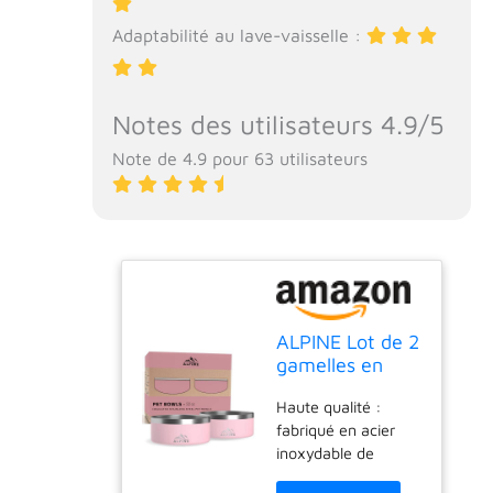
Adaptabilité au lave-vaisselle :
Notes des utilisateurs 4.9/5
Note de 4.9 pour 63 utilisateurs
ALPINE Lot de 2
gamelles en
Acier
Haute qualité :
Inoxydable pour
fabriqué en acier
Chien,
inoxydable de
antidérapantes,
qualité alimentaire
gamelles en