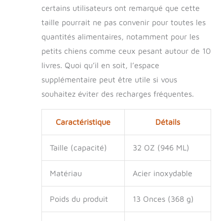
chargés Lot de 2
certains utilisateurs ont remarqué que cette
bols – Peut contenir
taille pourrait ne pas convenir pour toutes les
jusqu'à 946 ml
chacun. Convient
quantités alimentaires, notamment pour les
pour les animaux de
petits chiens comme ceux pesant autour de 10
compagnie de petite
livres. Quoi qu’il en soit, l’espace
et moyenne taille
supplémentaire peut être utile si vous
souhaitez éviter des recharges fréquentes.
Caractéristique
Détails
Taille (capacité)
32 OZ (946 ML)
Matériau
Acier inoxydable
Poids du produit
13 Onces (368 g)