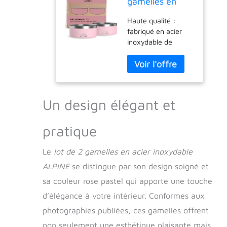
gamelles en
Acier
Haute qualité :
Inoxydable pour
fabriqué en acier
Chien,
inoxydable de
antidérapantes,
qualité alimentaire
gamelles en
de haute qualité,
métal pour
durable, résistant à
Nourriture et
la rouille et sans
Eau, à Double
danger pour la
paroi isolée,
Un design élégant et
santé de votre
antirouille,
animal de
passent au
pratique
compagnie Isolation
Lave-Vaisselle
à double paroi :
(946 ML, Rose)
garde l'eau et la
Le
lot de 2 gamelles en acier inoxydable
nourriture à la
ALPINE
se distingue par son design soigné et
température
parfaite pendant de
sa couleur rose pastel qui apporte une touche
longues périodes,
d’élégance à votre intérieur. Conformes aux
assurant à votre
photographies publiées, ces gamelles offrent
animal de
compagnie une eau
non seulement une esthétique plaisante mais