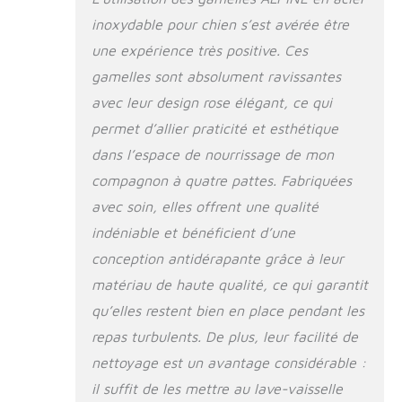
basculement et les
inoxydable pour chien s’est avérée être
déversements
une expérience très positive. Ces
pendant que votre
animal mange ou
gamelles sont absolument ravissantes
boit Passe au lave-
avec leur design rose élégant, ce qui
vaisselle : facile à
permet d’allier praticité et esthétique
nettoyer et passe au
lave-vaisselle, ce
dans l’espace de nourrissage de mon
qui le rend pratique
compagnon à quatre pattes. Fabriquées
pour les
avec soin, elles offrent une qualité
propriétaires
d'animaux qui sont
indéniable et bénéficient d’une
toujours en
conception antidérapante grâce à leur
déplacement ou qui
ont des horaires
matériau de haute qualité, ce qui garantit
chargés Lot de 2
qu’elles restent bien en place pendant les
bols – Peut contenir
repas turbulents. De plus, leur facilité de
jusqu'à 946 ml
chacun. Convient
nettoyage est un avantage considérable :
pour les animaux de
il suffit de les mettre au lave-vaisselle
compagnie de petite