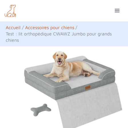
Aller
R
au
e
contenu
c
Accueil
Accessoires pour chiens
h
Test : lit orthopédique CWAWZ Jumbo pour grands
chiens
e
r
c
h
e
r