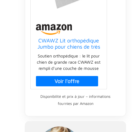
CWAWZ Lit orthopédique
Jumbo pour chiens de très
grande taille avec gel
Soutien orthopédique : le lit pour
rafraîchissant mousse à
chien de grande race CWAWZ est
mémoire de forme, housse
rempli d'une couche de mousse
imperméable, amovible et
orthopédique haute densité de
lavable, canapé en velours
10,2 cm d'épaisseur pour amortir
hollandais de 114,3 cm
les articulations du chien et fournir
avec
un soutien optimal pendant son
Disponibilité et prix à jour – informations
sommeil, particulièrement adapté
fournies par Amazon
pour les chiens âgés souffrant
d'anxiété et les grands chiens
souffrant d'arthrite Haute qualité :
une généreuse couche de mousse
de gel rafraîchissant dans notre lit