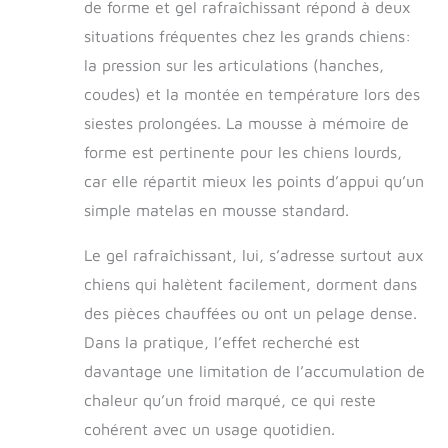
journées chaudes. Le velours
de forme et gel rafraîchissant répond à deux
hollandais luxueux offre un toucher
situations fréquentes chez les grands chiens:
doux et pelucheux qui est doux pour
le nez et les pattes de l'animal,
la pression sur les articulations (hanches,
parfait pour les animaux anxieux à la
coudes) et la montée en température lors des
recherche de calme Lit pour chien
siestes prolongées. La mousse à mémoire de
imperméable et lavable : la doublure
en TPU imperméable empêche les
forme est pertinente pour les chiens lourds,
liquides, tels que l'urine, la bave, ou
car elle répartit mieux les points d’appui qu’un
les déversements accidentels, de
simple matelas en mousse standard.
tremper dans la mousse. La housse
est amovible et lavable en machine,
ce qui vous permet de la garder
Le gel rafraîchissant, lui, s’adresse surtout aux
propre et hygiénique avec un
chiens qui halètent facilement, dorment dans
minimum d'effort Matériaux sans
des pièces chauffées ou ont un pelage dense.
danger pour les animaux de
compagnie : conçu pour le confort
Dans la pratique, l’effet recherché est
de votre chien, ce lit rafraîchissant
davantage une limitation de l’accumulation de
pour chien est méticuleusement
chaleur qu’un froid marqué, ce qui reste
fabriqué avec un tissu certifié Oeko-
Tex Standard 100, une mousse à
cohérent avec un usage quotidien.
mémoire de forme certifiée