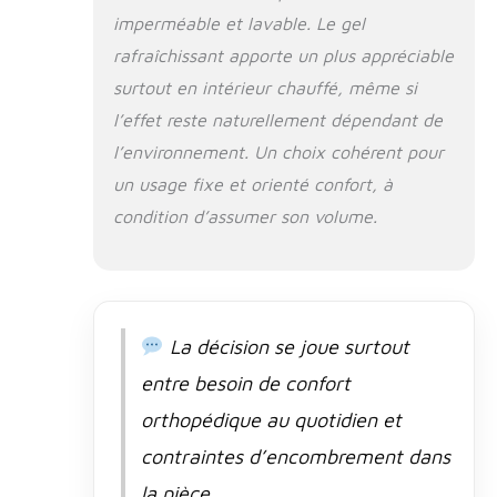
pour chien est méticuleusement
imperméable et lavable. Le gel
fabriqué avec un tissu certifié
rafraîchissant apporte un plus appréciable
Oeko-Tex Standard 100, une
mousse à mémoire de forme
surtout en intérieur chauffé, même si
certifiée CertiPUR-US et un fond
l’effet reste naturellement dépendant de
antidérapant, assurant un endroit
de repos sûr et confortable Jouet
l’environnement. Un choix cohérent pour
en os : notre lit pour chien en
un usage fixe et orienté confort, à
mousse à mémoire de forme est
condition d’assumer son volume.
livré avec un jouet à mâcher pour
chien pour garantir que votre ami
à fourrure bénéficie non
seulement du confort, mais aussi
d'un plaisir et d'un enrichissement
sans fin, ce qui en fait un achat
La décision se joue surtout
pour lequel votre animal de
entre besoin de confort
compagnie remuera vraiment sa
queue
orthopédique au quotidien et
contraintes d’encombrement dans
la pièce.