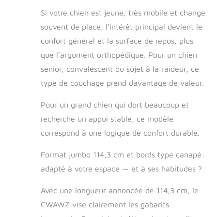
CertiPUR-US et un fond
Si votre chien est jeune, très mobile et change
antidérapant, assurant un endroit de
souvent de place, l’intérêt principal devient le
repos sûr et confortable Jouet en os
: notre lit pour chien en mousse à
confort général et la surface de repos, plus
mémoire de forme est livré avec un
que l’argument orthopédique. Pour un chien
jouet à mâcher pour chien pour
garantir que votre ami à fourrure
senior, convalescent ou sujet à la raideur, ce
bénéficie non seulement du confort,
type de couchage prend davantage de valeur.
mais aussi d'un plaisir et d'un
enrichissement sans fin, ce qui en
Pour un grand chien qui dort beaucoup et
fait un achat pour lequel votre animal
recherche un appui stable, ce modèle
de compagnie remuera vraiment sa
queue
correspond à une logique de confort durable.
Format jumbo 114,3 cm et bords type canapé:
adapté à votre espace — et à ses habitudes ?
Avec une longueur annoncée de 114,3 cm, le
CWAWZ vise clairement les gabarits