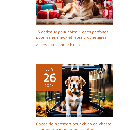
15 cadeaux pour chien : idées parfaites
pour les animaux et leurs propriétaires
Accessoires pour chiens
Juin
26
2024
Caisse de transport pour chien de chasse
: choisir la meilleure pour votre