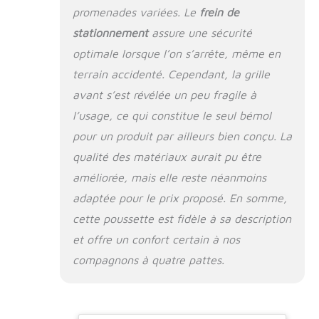
courses avec votre
promenades variées. Le
frein de
chien, offrez-lui une
compagnie et
stationnement
assure une sécurité
profitez de votre
optimale lorsque l’on s’arrête, même en
temps libre.
terrain accidenté. Cependant, la grille
Windows All
Direction pour l'air
avant s’est révélée un peu fragile à
frais et les vues
l’usage, ce qui constitue le seul bémol
scéniques : notre
pour un produit par ailleurs bien conçu. La
poussette pour
animaux de
qualité des matériaux aurait pu être
compagnie est
améliorée, mais elle reste néanmoins
conçue avec des
fenêtres sur tous les
adaptée pour le prix proposé. En somme,
côtés, à l'exception
cette poussette est fidèle à sa description
du châssis et du
et offre un confort certain à nos
dos, assurant à
votre chien de
compagnons à quatre pattes.
respirer l'air frais et
de profiter de la
vue. Vous avez
envie de l'hiver ?