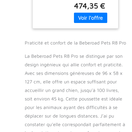
avec des défis de
Extra large -
474,35 €
mobilité : la
Pour grands
poussette beberoad
chiens jusqu'à
Pets R8 est
100 kg -
spécialement
Transport
conçue pour les
pratique par
difficultés de
vélo
Praticité et confort de la Beberoad Pets R8 Pro
mobilité des chiens
de taille moyenne et
La Beberoad Pets R8 Pro se distingue par son
grande, y compris
les chiens
design ingénieux qui allie confort et praticité.
prégnants, les
Avec ses dimensions généreuses de 96 x 58 x
chiens disables, les
127 cm, elle offre un espace suffisant pour
chiens âgés, les
chiens
accueillir un grand chien, jusqu’à 100 livres,
surdimensionnés et
soit environ 45 kg. Cette poussette est idéale
les chiens de grande
taille. [Bouton
pour les animaux ayant des difficultés à se
unique] Notre
déplacer sur de longues distances. J’ai pu
poussette pour
constater qu’elle correspondait parfaitement à
animaux de
compagnie dispose