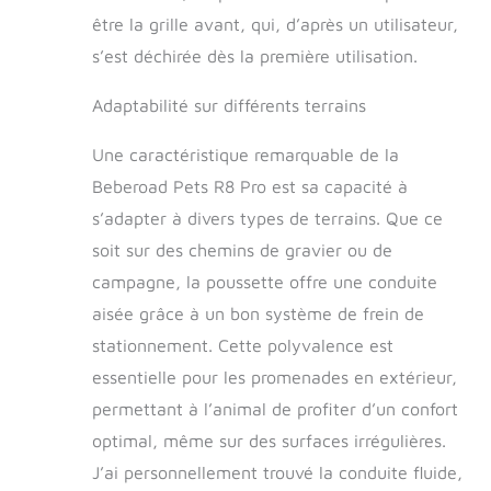
scéniques : notre
être la grille avant, qui, d’après un utilisateur,
poussette pour
s’est déchirée dès la première utilisation.
animaux de
compagnie est
conçue avec des
Adaptabilité sur différents terrains
fenêtres sur tous les
côtés, à l'exception
Une caractéristique remarquable de la
du châssis et du
Beberoad Pets R8 Pro est sa capacité à
dos, assurant à
s’adapter à divers types de terrains. Que ce
votre chien de
respirer l'air frais et
soit sur des chemins de gravier ou de
de profiter de la
campagne, la poussette offre une conduite
vue. Vous avez
envie de l'hiver ?
aisée grâce à un bon système de frein de
Nous vous offrons
stationnement. Cette polyvalence est
une housse de
essentielle pour les promenades en extérieur,
protection
supplémentaire pour
permettant à l’animal de profiter d’un confort
protéger votre chien
optimal, même sur des surfaces irrégulières.
de la pluie et du
J’ai personnellement trouvé la conduite fluide,
vent froid. Sac de