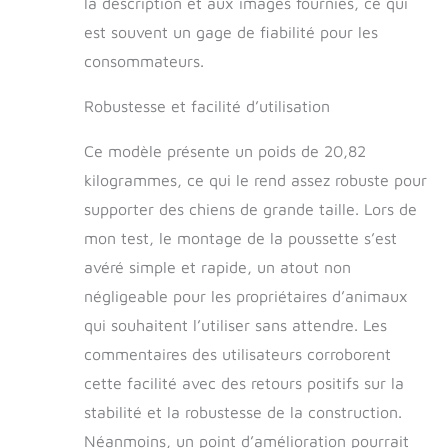
la description et aux images fournies, ce qui
d'un design pliable
est souvent un gage de fiabilité pour les
convivial à un
bouton, ce qui la
consommateurs.
rend pratique pour
le transport ou le
Robustesse et facilité d’utilisation
stockage en voiture.
Fonction de
Ce modèle présente un poids de 20,82
remorque de vélo
kilogrammes, ce qui le rend assez robuste pour
polyvalente :
transformez cette
supporter des chiens de grande taille. Lors de
poussette en
mon test, le montage de la poussette s’est
remorque de vélo et
avéré simple et rapide, un atout non
profitez de vos
courses avec votre
négligeable pour les propriétaires d’animaux
chien, offrez-lui une
qui souhaitent l’utiliser sans attendre. Les
compagnie et
commentaires des utilisateurs corroborent
profitez de votre
temps libre.
cette facilité avec des retours positifs sur la
Windows All
stabilité et la robustesse de la construction.
Direction pour l'air
frais et les vues
Néanmoins, un point d’amélioration pourrait