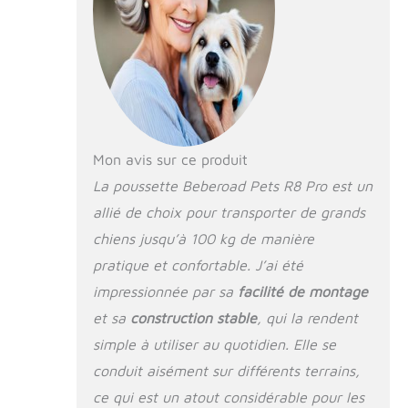
chiens
surdimensionnés et
les chiens de grande
taille. [Bouton
unique] Notre
poussette pour
animaux de
compagnie dispose
Mon avis sur ce produit
d'un design pliable
convivial à un
La poussette Beberoad Pets R8 Pro est un
bouton, ce qui la
allié de choix pour transporter de grands
rend pratique pour
chiens jusqu’à 100 kg de manière
le transport ou le
stockage en voiture.
pratique et confortable. J’ai été
Fonction de
impressionnée par sa
facilité de montage
remorque de vélo
polyvalente :
et sa
construction stable
, qui la rendent
transformez cette
simple à utiliser au quotidien. Elle se
poussette en
conduit aisément sur différents terrains,
remorque de vélo et
profitez de vos
ce qui est un atout considérable pour les