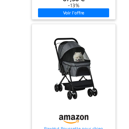
profitez de vos
-13%
courses avec votre
chien, offrez-lui une
compagnie et
profitez de votre
temps libre.
Windows All
Direction pour l'air
frais et les vues
scéniques : notre
poussette pour
animaux de
compagnie est
conçue avec des
fenêtres sur tous les
côtés, à l'exception
du châssis et du
dos, assurant à
votre chien de
respirer l'air frais et
de profiter de la
PawHut Poussette pour chien