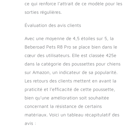
rangement spacieux
ce qui renforce l’attrait de ce modèle pour les
et double porte-
sorties régulières.
bouteille : cette
poussette pour
Évaluation des avis clients
animal de
compagnie est
livrée avec un grand
Avec une moyenne de 4,5 étoiles sur 5, la
sac de rangement
Beberoad Pets R8 Pro se place bien dans le
et deux porte-
cœur des utilisateurs. Elle est classée 425e
bouteilles, ce qui
vous permet de
dans la catégorie des poussettes pour chiens
transporter deux
sur Amazon, un indicateur de sa popularité.
bouteilles d'eau et
Les retours des clients mettent en avant la
de nourriture pour
chien lorsque vous
praticité et l’efficacité de cette poussette,
sortez avec vos
bien qu’une amélioration soit souhaitée
compagnons de
fourrure.
concernant la résistance de certains
matériaux. Voici un tableau récapitulatif des
avis :