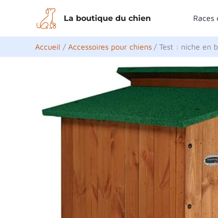
Aller
La boutique du chien
Races 
au
contenu
Accueil
Accessoires pour chiens
Test : niche en 