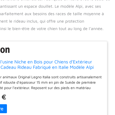
arantissant un espace douillet. Le modèle Alpi, avec ses
arfaitement aux besoins des races de taille moyenne à
nt le rideau inclus, qui offre une protection
nsi le bien-être de votre chien tout au long de l’année.
l'usine Niche en Bois pour Chiens d'Extérieur
Cadeau Rideau Fabriqué en Italie Modèle Alpi
 Setter 70x90xH80
r animaux Original Legno Italia sont construits artisanalement
if robuste d’épaisseur 15 mm en pin de Suède de première
té pour l’extérieur. Reposent sur des pieds en matériau
 protègent toute la structure de l'humidité L'entrée est dotée
 €
e protection en aluminium anti-morsure, tandis que la
erne garantit une solidité exceptionnelle. Boulons en acier MA 6
ert fileté métrique en acier. Le toit est isolé et démontable
e un nettoyage intérieur facile et sa couverture est réalisée