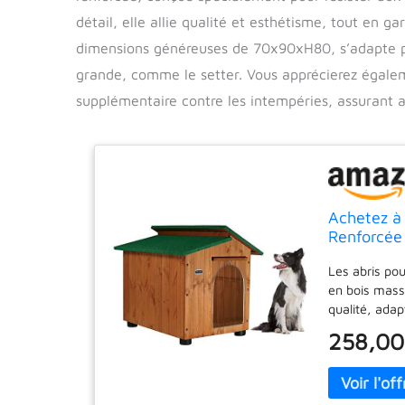
détail, elle allie qualité et esthétisme, tout en g
dimensions généreuses de 70x90xH80, s’adapte p
grande, comme le setter. Vous apprécierez égaleme
supplémentaire contre les intempéries, assurant ai
Achetez à 
Renforcée 
Taille C -
Les abris pou
en bois mass
qualité, adap
plastique qui
258,00
de bordures d
structure int
× 35 avec ins
pour permettr