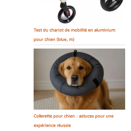
Test du chariot de mobilité en aluminium
pour chien (blue, m)
Collerette pour chien : astuces pour une
expérience réussie