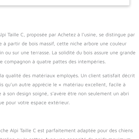
riau spécial imperméabilisé et isolant, recouvert de copeaux
rdoise colorée vert pelouse. La peinture est réalisée avec la
mmersion dans un produit écologique, antiseptique - anti-
on toxique, hydrofuge, résistant aux UV. . Les niches sont
istantes, disponibles en 5 tailles pour convenir à toutes les
pi Taille C, proposée par Achetez à l’usine, se distingue par
iens jusqu'à un poids de 130 kg. Elles sont testées une par une
e à partir de bois massif, cette niche arbore une couleur
expédiées au client. Rideau inclus Dimensions extérieures : L
H 80 cm Dimensions intérieures : 57 x 82 x 80 cm Mesures
n ou sur une terrasse. La solidité du bois assure une grande
8 cm (L) x 42H cm
tre compagnon à quatre pattes des intempéries.
a qualité des matériaux employés. Un client satisfait décrit
s qu’un autre apprécie le « matériau excellent, facile à
ce à son design soigné, s’avère être non seulement un abri
e pour votre espace extérieur.
he Alpi Taille C est parfaitement adaptée pour des chiens