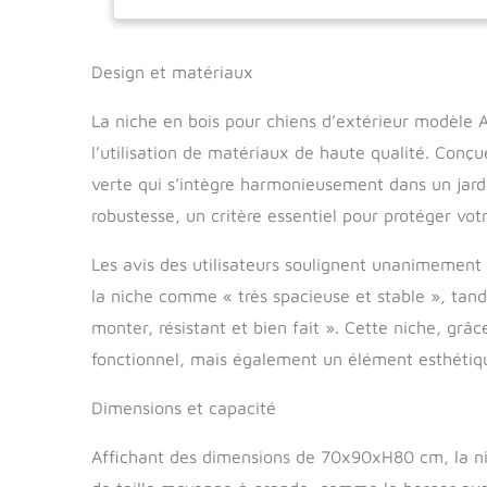
dans un maté
de pierre d'a
technique d’i
Design et matériaux
moisissure, n
hautement rés
La niche en bois pour chiens d’extérieur modèle Al
tailles de ch
l’utilisation de matériaux de haute qualité. Conçu
avant d'être 
70 x P 90 x 
verte qui s’intègre harmonieusement dans un jardi
d'entrée : 2
robustesse, un critère essentiel pour protéger vo
Les avis des utilisateurs soulignent unanimement l
la niche comme « très spacieuse et stable », tandi
monter, résistant et bien fait ». Cette niche, grâ
fonctionnel, mais également un élément esthétiqu
Dimensions et capacité
Affichant des dimensions de 70x90xH80 cm, la nic