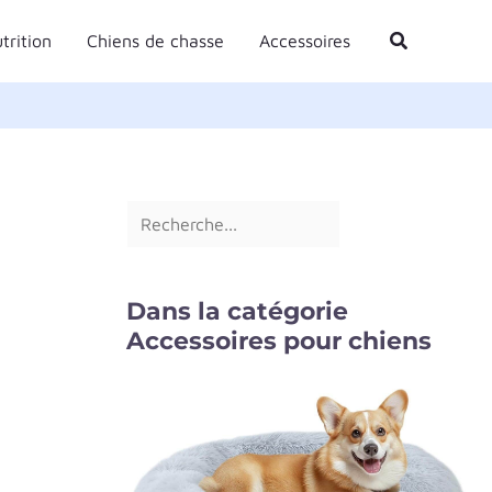
R
Rechercher
trition
Chiens de chasse
Accessoires
e
c
h
e
r
c
h
e
Dans la catégorie
r
Accessoires pour chiens