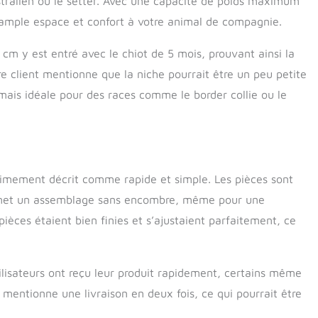
tralien ou le setter. Avec une capacité de poids maximum
ample espace et confort à votre animal de compagnie.
 cm y est entré avec le chiot de 5 mois, prouvant ainsi la
tre client mentionne que la niche pourrait être un peu petite
 mais idéale pour des races comme le border collie ou le
imement décrit comme rapide et simple. Les pièces sont
permet un assemblage sans encombre, même pour une
pièces étaient bien finies et s’ajustaient parfaitement, ce
tilisateurs ont reçu leur produit rapidement, certains même
mentionne une livraison en deux fois, ce qui pourrait être