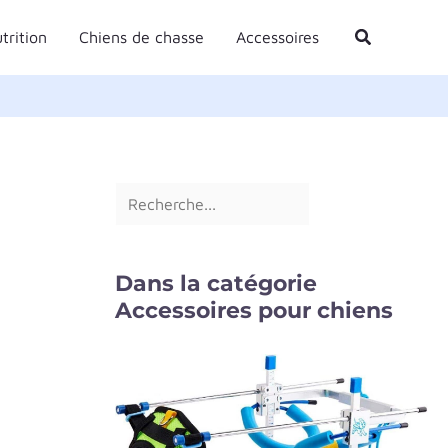
R
Rechercher
trition
Chiens de chasse
Accessoires
e
c
h
e
r
c
h
e
Dans la catégorie
r
Accessoires pour chiens