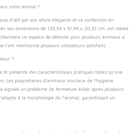
arateur Détails du produit : gris ; Jumbo Plus, 91,4 x
pour votre animal ?
,3 cm (12,7 cm au centre ; bords de 20,3 cm) Variantes
: le lit est disponible en crème, chocolat et gris. Il est
coup d’œil par son allure élégante et sa confection en
isponible en taille M, L, Jumbo, Jumbo Plus et géant.
vec ses dimensions de 129,54 x 91,44 x 20,32 cm, est idéale
acile : la housse amovible pour chien est entièrement
 machine pour votre commodité. Pour des instructions de
 cherchent un espace de détente pour plusieurs animaux à
 spécifiques, veuillez vous référer à l'étiquette volante
l’ont mentionné plusieurs utilisateurs satisfaits.
quette cousue (le cas échéant).
ateur ?
ce lit présente des caractéristiques pratiques telles qu’une
ien. Les propriétaires d’animaux soucieux de l’hygiène
 a signalé un problème de fermeture éclair après plusieurs
s’adapte à la morphologie de l’animal, garantissant un