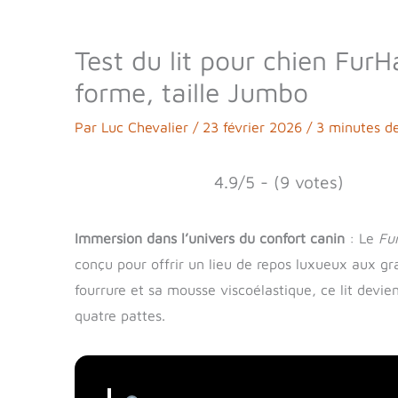
Test du lit pour chien Fu
forme, taille Jumbo
Par
Luc Chevalier
/
23 février 2026
/
3 minutes de
4.9/5 - (9 votes)
Immersion dans l’univers du confort canin
: Le
Fu
conçu pour offrir un lieu de repos luxueux aux gr
fourrure et sa mousse viscoélastique, ce lit dev
quatre pattes.