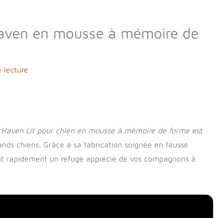
rHaven en mousse à mémoire de
 lecture
rHaven Lit pour chien en mousse à mémoire de forme
est
ands chiens. Grâce à sa fabrication soignée en fausse
ient rapidement un refuge apprécié de vos compagnons à