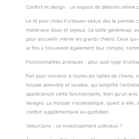
sommeil rép
Confort et design : un espace de détente ultime 
129,5 x 20
disponibles 
Le lit pour chien FurHaven séduit dès le premier 
également d
matériaux doux et soyeux. Sa taille généreuse, a
Entretien f
lavable en
pour accueillir même les grands chiens. Ceux qui
lavage plus
la fois y trouveront également leur compte, comme 
et/ou l'éti
Fonctionnalités pratiques : pour quel type d’utilis
Fait pour convenir à toutes les tailles de chiens, 
housse amovible et lavable, qui simplifie l’entret
apprécieront cette fonctionnalité, bien qu’un avis
lavages. La mousse viscoélastique, quant à elle, 
confort supplémentaire au quotidien.
Valeur/prix : un investissement judicieux ?