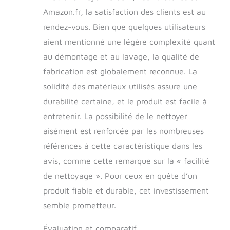
facilement revenir à
Amazon.fr, la satisfaction des clients est au
leur forme originale
rendez-vous. Bien que quelques utilisateurs
même après une
aient mentionné une légère complexité quant
utilisation prolongée
ou un nettoyage. Le
au démontage et au lavage, la qualité de
siège de voiture
fabrication est globalement reconnue. La
rehausseur pour
chien a des
solidité des matériaux utilisés assure une
fermetures éclair sur
durabilité certaine, et le produit est facile à
le fond. Ouvrez la
entretenir. La possibilité de le nettoyer
fermeture éclair et
retirez l'éponge pour
aisément est renforcée par les nombreuses
nettoyer la housse.
références à cette caractéristique dans les
Vaut chaque
centime : le siège
avis, comme cette remarque sur la « facilité
rehausseur de
de nettoyage ». Pour ceux en quête d’un
voiture pour chien
produit fiable et durable, cet investissement
offre aux chiens un
bon environnement,
semble prometteur.
réduit leur anxiété
de conduite, de
Évaluation et comparatif