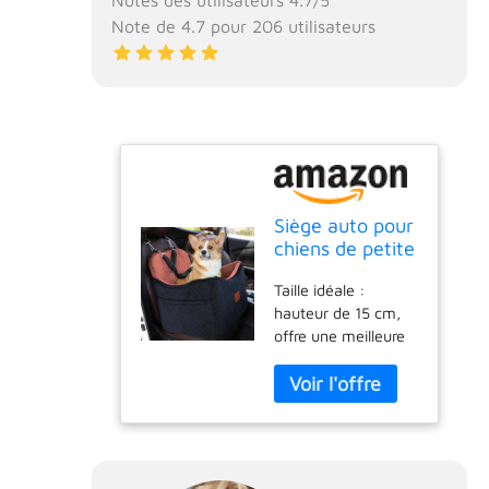
Notes des utilisateurs 4.7/5
Note de 4.7 pour 206 utilisateurs
Siège auto pour
chiens de petite
et moyenne
Taille idéale :
taille,
hauteur de 15 cm,
rehausseur pour
offre une meilleure
animaux de
vue. Le siège de
compagnie avec
voiture pour chien
harnais, mousse
mesure 50 cm (L) x
à mémoire de
45 cm (l) x 50 cm
forme et
(H). Il convient pour
velours, sac de
deux petits chiens
transport sûr et