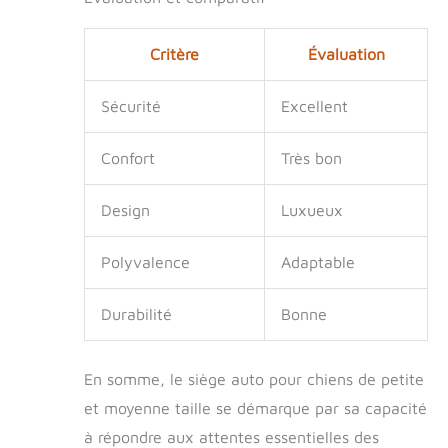
sorte qu'ils ne sont
pas mal des voitures
et peuvent regarder
Critère
Évaluation
par la fenêtre avec
joie. Vous pouvez
Sécurité
Excellent
faire confiance au
siège auto pour
Confort
Très bon
chien Vergodpro
pour fournir une
expérience de
Design
Luxueux
voyage fiable et
agréable à vos
Polyvalence
Adaptable
animaux de
compagnie.
Durabilité
Bonne
En somme, le siège auto pour chiens de petite
et moyenne taille se démarque par sa capacité
à répondre aux attentes essentielles des