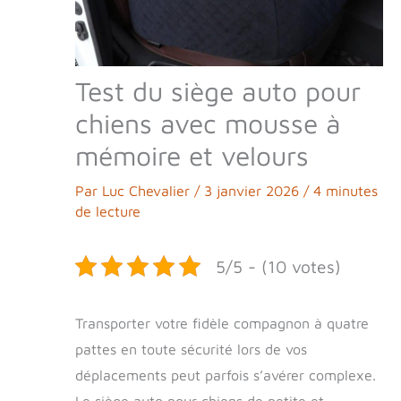
Test du siège auto pour
chiens avec mousse à
mémoire et velours
Par
Luc Chevalier
/
3 janvier 2026
/
4 minutes
de lecture
5/5 - (10 votes)
Transporter votre fidèle compagnon à quatre
pattes en toute sécurité lors de vos
déplacements peut parfois s’avérer complexe.
Le siège auto pour chiens de petite et