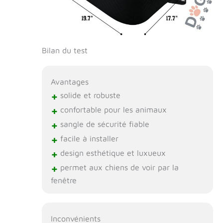
Bilan du test
Avantages
+
solide et robuste
+
confortable pour les animaux
+
sangle de sécurité fiable
+
facile à installer
+
design esthétique et luxueux
+
permet aux chiens de voir par la
fenêtre
Inconvénients