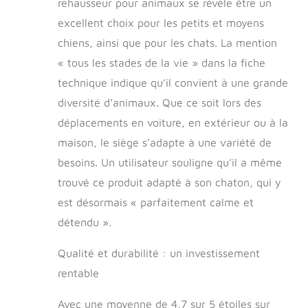
rehausseur pour animaux se révèle être un
à la maison et à
l'extérieur, et ils
excellent choix pour les petits et moyens
sont faciles à
chiens, ainsi que pour les chats. La mention
transporter. Si vous
allez passer un
« tous les stades de la vie » dans la fiche
agréable voyage
technique indique qu’il convient à une grande
avec votre animal
diversité d’animaux. Que ce soit lors des
de compagnie,
n'oubliez pas de
déplacements en voiture, en extérieur ou à la
l'emporter avec
maison, le siège s’adapte à une variété de
vous. Facile à utiliser
: l'installation du
besoins. Un utilisateur souligne qu’il a même
siège de voiture
trouvé ce produit adapté à son chaton, qui y
VERGODPRO sur
est désormais « parfaitement calme et
votre véhicule est
simple en
détendu ».
seulement trois
étapes faciles. Les
Qualité et durabilité : un investissement
sièges sont
rentable
exceptionnellement
doux et élastiques,
Avec une moyenne de 4,7 sur 5 étoiles sur
et peuvent