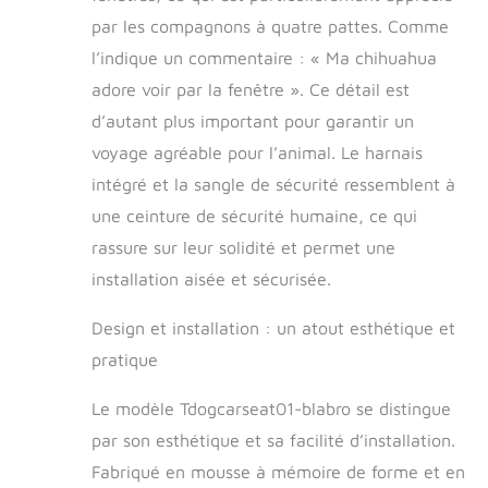
plus encore.
par les compagnons à quatre pattes. Comme
Sécurité et stabilité
l’indique un commentaire : « Ma chihuahua
: le siège de voiture
réglable pour chien
adore voir par la fenêtre ». Ce détail est
permet à votre chiot
d’autant plus important pour garantir un
de rester au même
voyage agréable pour l’animal. Le harnais
endroit sans sauter,
de sorte que vous
intégré et la sangle de sécurité ressemblent à
n'avez pas à vous
une ceinture de sécurité humaine, ce qui
soucier que votre
rassure sur leur solidité et permet une
animal de
compagnie vous
installation aisée et sécurisée.
distraire pendant la
conduite. Le dossier
Design et installation : un atout esthétique et
est arrondi pour
pratique
mieux s'adapter au
siège. De plus, son
Le modèle Tdogcarseat01-blabro se distingue
dessous et son dos
sont en tissu
par son esthétique et sa facilité d’installation.
antidérapant, ce
Fabriqué en mousse à mémoire de forme et en
design empêche le