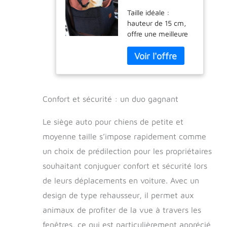
et moyenne
Taille idéale :
taille,
hauteur de 15 cm,
rehausseur pour
offre une meilleure
animaux de
vue. Le siège de
compagnie avec
voiture pour chien
harnais, mousse
mesure 50 cm (L) x
à mémoire de
45 cm (l) x 50 cm
forme et
(H). Il convient pour
velours, sac de
deux petits chiens
transport sûr et
Confort et sécurité : un duo gagnant
ou un chien de taille
confortable,
moyenne pesant
intérieur élevé
Le siège auto pour chiens de petite et
moins de 15,9 kg.
moyenne taille s’impose rapidement comme
Les races adaptées
un choix de prédilection pour les propriétaires
à ce siège de voiture
incluent Yorkshire
souhaitant conjuguer confort et sécurité lors
Terrier, Schnauzers,
de leurs déplacements en voiture. Avec un
Corgis, Bulldogs
Chihuahuas,
design de type rehausseur, il permet aux
Pommes éraniens,
animaux de profiter de la vue à travers les
teckels, Shih Tzus,
fenêtres, ce qui est particulièrement apprécié
chiots, chats, et