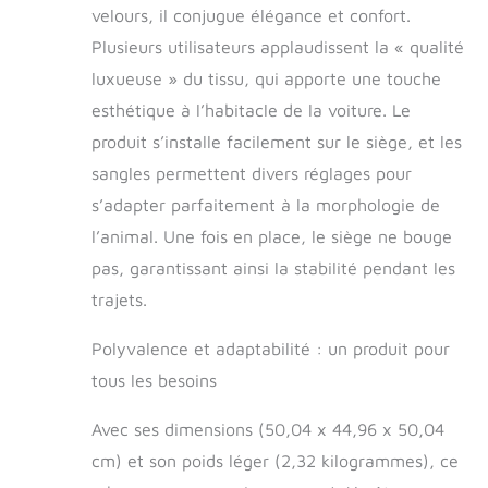
siège de bouger,
velours, il conjugue élégance et confort.
assurant une
Plusieurs utilisateurs applaudissent la « qualité
conduite sûre et
luxueuse » du tissu, qui apporte une touche
confortable pour
votre ami à fourrure.
esthétique à l’habitacle de la voiture. Le
Utilisation : convient
produit s’installe facilement sur le siège, et les
à une large gamme
de types de
sangles permettent divers réglages pour
véhicules,
s’adapter parfaitement à la morphologie de
voiture/SUV,
l’animal. Une fois en place, le siège ne bouge
camionnette,
camionnette et plus
pas, garantissant ainsi la stabilité pendant les
encore. Nos sièges
trajets.
de voiture pour
chien sont sûrs et
Polyvalence et adaptabilité : un produit pour
confortables et
peuvent être
tous les besoins
facilement installés
sur les sièges avant
Avec ses dimensions (50,04 x 44,96 x 50,04
et arrière. Ils
cm) et son poids léger (2,32 kilogrammes), ce
peuvent être utilisés