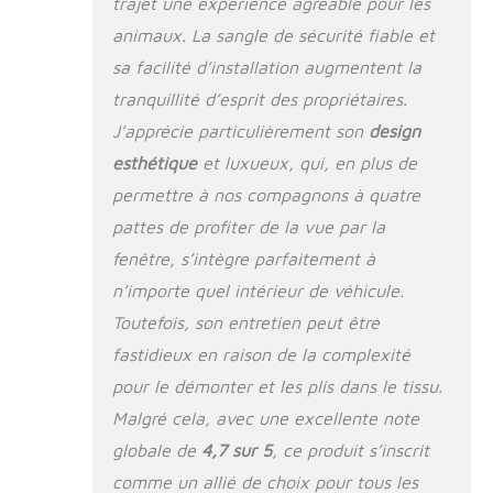
trajet une expérience agréable pour les
animal de
animaux. La sangle de sécurité fiable et
compagnie vous
sa facilité d’installation augmentent la
distraire pendant la
conduite. Le dossier
tranquillité d’esprit des propriétaires.
est arrondi pour
J’apprécie particulièrement son
design
mieux s'adapter au
siège. De plus, son
esthétique
et luxueux, qui, en plus de
dessous et son dos
permettre à nos compagnons à quatre
sont en tissu
pattes de profiter de la vue par la
antidérapant, ce
design empêche le
fenêtre, s’intègre parfaitement à
siège de bouger,
n’importe quel intérieur de véhicule.
assurant une
Toutefois, son entretien peut être
conduite sûre et
confortable pour
fastidieux en raison de la complexité
votre ami à fourrure.
pour le démonter et les plis dans le tissu.
Utilisation : convient
à une large gamme
Malgré cela, avec une excellente note
de types de
globale de
4,7 sur 5
, ce produit s’inscrit
véhicules,
comme un allié de choix pour tous les
voiture/SUV,