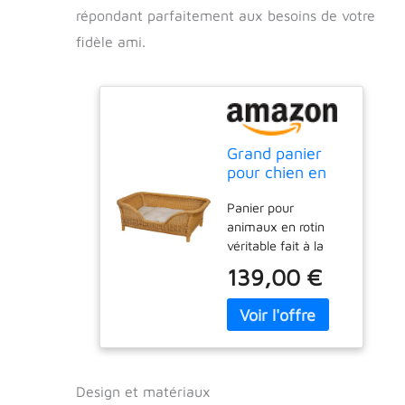
répondant parfaitement aux besoins de votre
fidèle ami.
Grand panier
pour chien en
rotin tressé
Panier pour
avec coussin
animaux en rotin
(miel)
véritable fait à la
main, très belles
139,00 €
finitions Avec
coussin de
fabrication
allemande -
Garnissage en
flocons Largeur :
Design et matériaux
environ 88 cm -