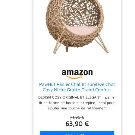
PawHut Panier Chat lit surélevé Chat
Cosy Niche Grotte Grand Confort
dim. Ø 52 x 58H cm Coussin Moelleux
DESIGN COSY ORIGINAL ET ÉLÉGANT : panier
Inclus résine tressée Imitation rotin
lit en forme de boule sur trépied, idéal pour
Beige
ajouter une touche de raffinement
supplémentaire à votre intérieur CONFORT
71,90 €
MAXIMAL : grand panier et coussin peluche
63,90 €
courte coton grande douceur fourni
MATÉRIAU PRINCIPAL DE QUALITÉ :