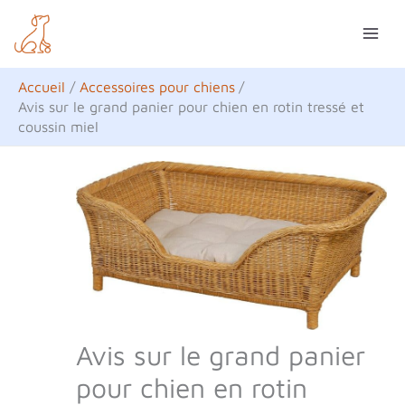
Aller
R
au
e
contenu
c
Accueil
Accessoires pour chiens
h
Avis sur le grand panier pour chien en rotin tressé et
coussin miel
e
r
c
h
e
r
Avis sur le grand panier
pour chien en rotin