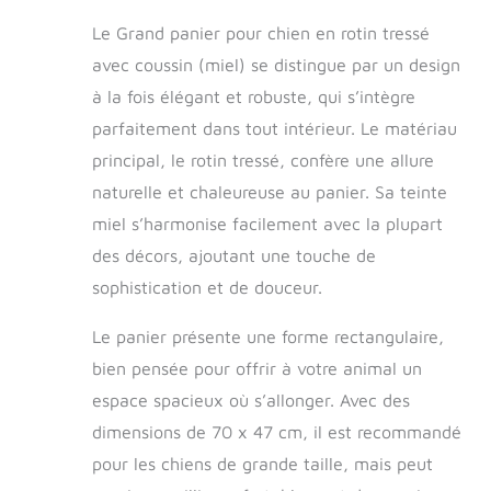
Profondeur : environ
Le Grand panier pour chien en rotin tressé
58 cm - Hauteur :
environ 31 cm -
avec coussin (miel) se distingue par un design
Surface de
à la fois élégant et robuste, qui s’intègre
couchage : environ
parfaitement dans tout intérieur. Le matériau
70 x 47 cm Le
panier est ouvert en
principal, le rotin tressé, confère une allure
bas pour une
naturelle et chaleureuse au panier. Sa teinte
meilleure ventilation
Parfaitement assorti
miel s’harmonise facilement avec la plupart
aux meubles
des décors, ajoutant une touche de
couleur miel
sophistication et de douceur.
Le panier présente une forme rectangulaire,
bien pensée pour offrir à votre animal un
espace spacieux où s’allonger. Avec des
dimensions de 70 x 47 cm, il est recommandé
pour les chiens de grande taille, mais peut