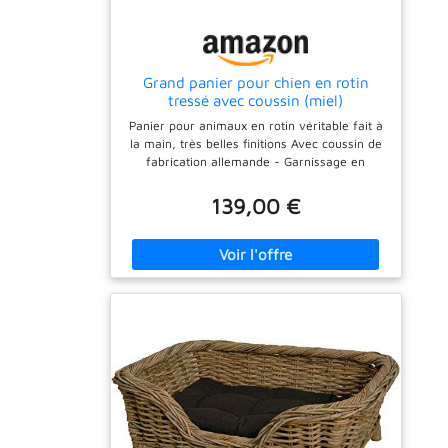
Grand panier pour chien en rotin
tressé avec coussin (miel)
Panier pour animaux en rotin véritable fait à
la main, très belles finitions Avec coussin de
fabrication allemande - Garnissage en
flocons Largeur : environ 88 cm -
Profondeur : environ 58 cm - Hauteur :
139,00 €
environ 31 cm - Surface de couchage :
environ 70 x 47 cm Le panier est ouvert en
bas pour une meilleure ventilation
Parfaitement assorti aux meubles couleur
miel