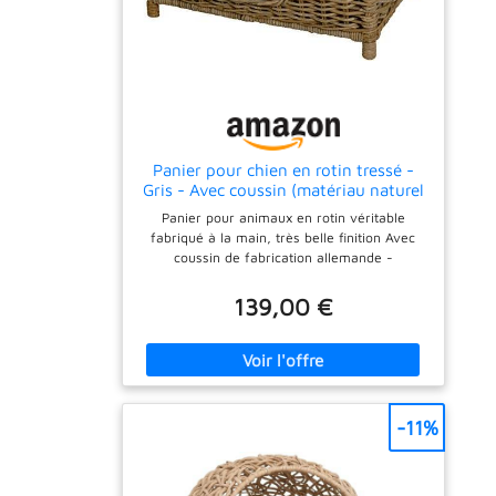
Panier pour chien en rotin tressé -
Gris - Avec coussin (matériau naturel
gris)
Panier pour animaux en rotin véritable
fabriqué à la main, très belle finition Avec
coussin de fabrication allemande -
Garnissage en flocons Largeur : environ 88
cm - Profondeur : environ 58 cm - Hauteur :
139,00 €
environ 31 cm - Surface de couchage :
environ 70 x 47 cm Le panier est ouvert en
bas pour une meilleure ventilation rotin non
traité
-11%