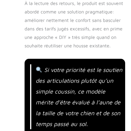
À la lecture des retours, le produit est souvent
abordé comme une solution pragmatique:
améliorer nettement le confort sans basculer
dans des tarifs jugés excessifs, avec en prime
une approche « DIY » très simple quand on
souhaite réutiliser une housse existante.
Si votre priorité est le soutien
des articulations plutôt qu’un
simple coussin, ce modèle
mérite d’être évalué à l’aune de
la taille de votre chien et de son
temps passé au sol.