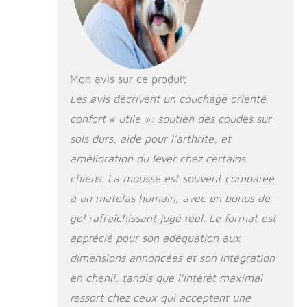
coussinets en
mousse à
mémoire de
forme
multicouches qui
Mon avis sur ce produit
sont utilisés pour
Les avis décrivent un couchage orienté
couper les coins,
nos coussinets
confort « utile »: soutien des coudes sur
solides en
sols durs, aide pour l’arthrite, et
mousse à
mémoire de
amélioration du lever chez certains
forme sont de
chiens. La mousse est souvent comparée
qualité
à un matelas humain, avec un bonus de
supérieure. Notre
mousse à
gel rafraîchissant jugé réel. Le format est
mémoire de
apprécié pour son adéquation aux
forme
thérapeutique
dimensions annoncées et son intégration
orthopédique
en chenil, tandis que l’intérêt maximal
soulagera les
ressort chez ceux qui acceptent une
douleurs et les