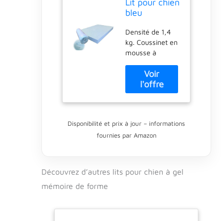
Lit pour chien
bleu
rafraîchissant
Densité de 1,4
infusé de gel
kg. Coussinet en
haute densité
mousse à
avec mousse
mémoire de
à mémoire de
forme infusée de
forme (88,9 x
gel de
50,8 x 10,2
refroidissement
cm)
bleu 100 %
solide. Idéal pour
Disponibilité et prix à jour – informations
les chiens de
fournies par Amazon
tout âge. Couleur
: bleu. Veuillez
noter que l'insert
est inclus La
Découvrez d’autres lits pour chien à gel
forme ne se
mémoire de forme
déforme pas et
ne change pas
de taille au fil du
temps. Ne