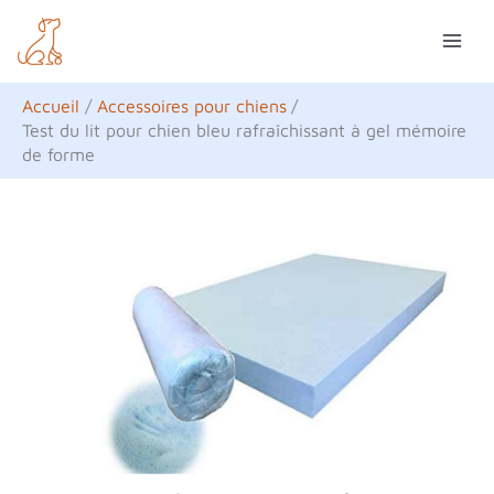
Aller
R
au
e
contenu
c
Accueil
Accessoires pour chiens
h
Test du lit pour chien bleu rafraîchissant à gel mémoire
de forme
e
r
c
h
e
r