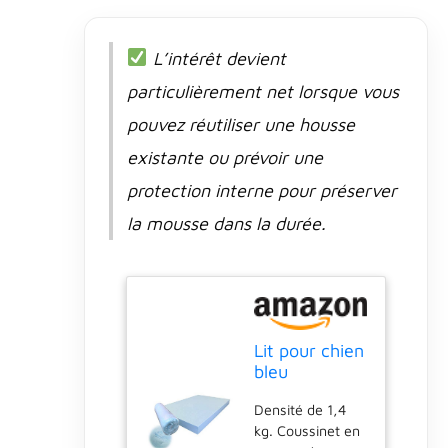
L’intérêt devient
particulièrement net lorsque vous
pouvez réutiliser une housse
existante ou prévoir une
protection interne pour préserver
la mousse dans la durée.
Lit pour chien
bleu
rafraîchissant
Densité de 1,4
infusé de gel
kg. Coussinet en
haute densité