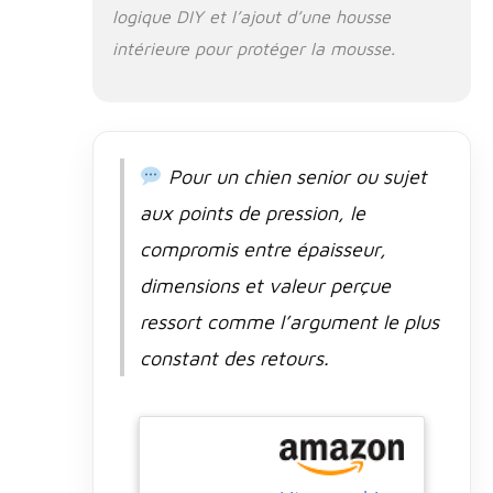
douleurs
logique DIY et l’ajout d’une housse
musculaires de
intérieure pour protéger la mousse.
votre animal de
compagnie et
soulagera les
articulations.
Également une
excellente
Pour un chien senior ou sujet
solution pour les
aux points de pression, le
animaux qui
souffrent de
compromis entre épaisseur,
raideurs
dimensions et valeur perçue
musculaires, de
dysplasie et
ressort comme l’argument le plus
d'arthrite.
constant des retours.