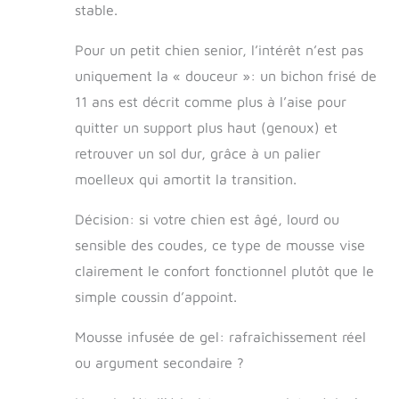
mémoire de forme
stable.
thérapeutique
orthopédique
Pour un petit chien senior, l’intérêt n’est pas
soulagera les
uniquement la « douceur »: un bichon frisé de
douleurs et les
douleurs
11 ans est décrit comme plus à l’aise pour
musculaires de
quitter un support plus haut (genoux) et
votre animal de
retrouver un sol dur, grâce à un palier
compagnie et
soulagera les
moelleux qui amortit la transition.
articulations.
Également une
Décision: si votre chien est âgé, lourd ou
excellente solution
sensible des coudes, ce type de mousse vise
pour les animaux
qui souffrent de
clairement le confort fonctionnel plutôt que le
raideurs
simple coussin d’appoint.
musculaires, de
dysplasie et
Mousse infusée de gel: rafraîchissement réel
d'arthrite.
ou argument secondaire ?