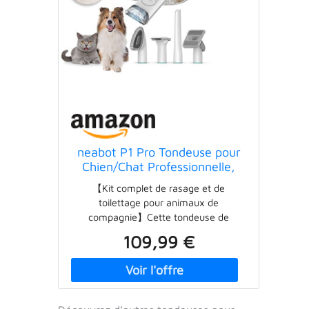
neabot P1 Pro Tondeuse pour
Chien/Chat Professionnelle,
Aspirateur de Poils pour
【Kit complet de rasage et de
Animaux, Kit de Toilettage
toilettage pour animaux de
pour Animaux, 5 Outils de
compagnie】Cette tondeuse de
Toilettage Éprouvés (Noir)
toilettage est livrée avec 5 outils
109,99 €
éprouvés : la brosse de toilettage et la
brosse de toilettage favorisent une
peau et un pelage doux, lisses et plus
sains pour votre animal de compagnie.
La tondeuse électrique offre