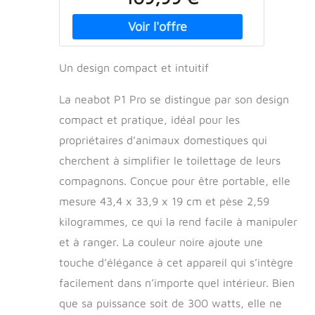
éprouvés : la brosse de toilettage et la
brosse de toilettage favorisent une
peau et un pelage doux, lisses et plus
sains pour votre animal de compagnie.
La tondeuse électrique offre
Un design compact et intuitif
d'excellentes performances de coupe.
Le suceur plat et la brosse de
La neabot P1 Pro se distingue par son design
nettoyage peuvent être utilisés pour
compact et pratique, idéal pour les
recueillir les poils d'animaux sur le
tapis, le canapé et le sol. Aspirateur
propriétaires d’animaux domestiques qui
pour poils d'animaux : les outils de
cherchent à simplifier le toilettage de leurs
toilettage traditionnels apportent
beaucoup de chaos et de poils dans
compagnons. Conçue pour être portable, elle
votre maison. Mais notre kit d'entretien
mesure 43,4 x 33,9 x 19 cm et pèse 2,59
P1 Pro avec fonction d'aspiration aspire
kilogrammes, ce qui la rend facile à manipuler
99 % des poils d'animaux lors de la
coupe et du brossage des poils dans un
et à ranger. La couleur noire ajoute une
récipient sous vide, ce qui peut garder
touche d’élégance à cet appareil qui s’intègre
votre maison propre, et il n'y a plus de
facilement dans n’importe quel intérieur. Bien
poils emmêlés et plus de poils dans
toute la maison. 【Très silencieuse】
que sa puissance soit de 300 watts, elle ne
Tondeuse pour animaux de compagnie