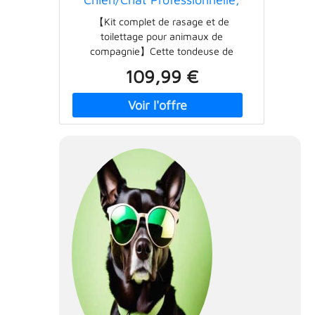
Aspirateur de Poils pour
【Kit complet de rasage et de
Animaux, Kit de Toilettage
toilettage pour animaux de
pour Animaux, 5 Outils de
compagnie】Cette tondeuse de
Toilettage Éprouvés (Noir)
toilettage est livrée avec 5 outils
109,99 €
éprouvés : la brosse de toilettage et la
brosse de toilettage favorisent une
peau et un pelage doux, lisses et plus
sains pour votre animal de compagnie.
La tondeuse électrique offre
d'excellentes performances de coupe.
Le suceur plat et la brosse de
nettoyage peuvent être utilisés pour
recueillir les poils d'animaux sur le
tapis, le canapé et le sol. Aspirateur
pour poils d'animaux : les outils de
toilettage traditionnels apportent
beaucoup de chaos et de poils dans
votre maison. Mais notre kit d'entretien
P1 Pro avec fonction d'aspiration aspire
99 % des poils d'animaux lors de la