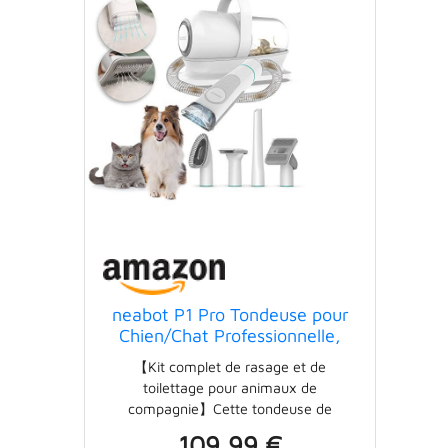
neabot P1 Pro Tondeuse pour
Chien/Chat Professionnelle,
Aspirateur de Poils pour
【Kit complet de rasage et de
Animaux, Kit de Toilettage
toilettage pour animaux de
pour Animaux, 5 Outils de
compagnie】Cette tondeuse de
Toilettage Éprouvés (Noir)
toilettage est livrée avec 5 outils
109,99 €