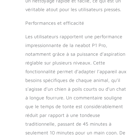
un nettoyage rapide et facile, ce qui est un
toute confiance】: le kit de soins pour
véritable atout pour les utilisateurs pressés.
animaux de compagnie Neakasa de
neabot P1 Pro offre une garantie de 1
an et 45 jours de retour sans souci. Si
Performances et efficacité
vous avez des problèmes ou des
doutes sur le produit, n'hésitez pas à
Les utilisateurs rapportent une performance
nous contacter par message Amazon
impressionnante de la neabot P1 Pro,
en suivant les instructions (français
non garanti). Nous résoudrons le
notamment grâce à sa puissance d’aspiration
problème dans les 24 heures.
réglable sur plusieurs niveaux. Cette
fonctionnalité permet d’adapter l’appareil aux
besoins spécifiques de chaque animal, qu’il
s’agisse d’un chien à poils courts ou d’un chat
à longue fourrure. Un commentaire souligne
que le temps de tonte est considérablement
réduit par rapport à une tondeuse
traditionnelle, passant de 45 minutes à
seulement 10 minutes pour un main coon. De