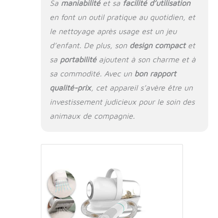
Sa
maniabilité
et sa
facilité d’utilisation
l'excès de laine et remet en forme le
en font un outil pratique au quotidien, et
pelage. Le peigne à clip réglable (6
mm/12 mm/18 mm/24 mm) est
le nettoyage après usage est un jeu
adapté pour couper les cheveux de
d’enfant. De plus, son
design compact
et
différentes longueurs. 【Achetez en
toute confiance】: le kit de soins pour
sa
portabilité
ajoutent à son charme et à
animaux de compagnie Neakasa de
sa commodité. Avec un
bon rapport
neabot P1 Pro offre une garantie de 1
qualité-prix
, cet appareil s’avère être un
an et 45 jours de retour sans souci. Si
vous avez des problèmes ou des
investissement judicieux pour le soin des
doutes sur le produit, n'hésitez pas à
animaux de compagnie.
nous contacter par message Amazon
en suivant les instructions (français
non garanti). Nous résoudrons le
problème dans les 24 heures.