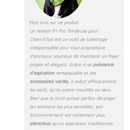
coupe et du brossage des poils dans un
récipient sous vide, ce qui peut garder
votre maison propre, et il n'y a plus de
poils emmêlés et plus de poils dans
Mon avis sur ce produit
toute la maison. 【Très silencieuse】
Le neabot P1 Pro Tondeuse pour
Tondeuse pour animaux de compagnie
pour chiens à faible bruit, pour que
Chien/Chat est un outil de toilettage
l'animal se sente à l'aise, plus peur de
indispensable pour tout propriétaire
couper les cheveux. Nous vous
recommandons de prendre soin de
d’animaux soucieux de maintenir un foyer
votre animal de compagnie avec notre
propre et élégant. Grâce à sa
puissance
brosse avant de couper les poils
d’aspiration
remarquable et ses
d'animaux. Traitez votre animal de
compagnie avec de petites collations
accessoires variés
, il réduit efficacement
pour éviter que votre animal ne soit
les poils, qu’ils soient mouillés ou secs.
nerveux à cause des bruits de succion.
Bien que le bruit puisse parfois déranger
Tondeuse à cheveux électrique avec 4
peignes : même sur les poils épais et
les animaux les plus sensibles, son
les sous-poils épais : la tondeuse à
fonctionnement est nettement plus
cheveux glisse doucement et
facilement à travers le pelage. La lame
silencieux
qu’un aspirateur traditionnel.
tranchante en acier élimine facilement