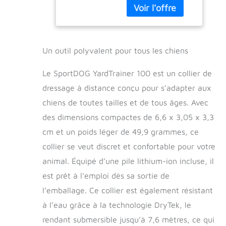
dresser votre chien
étanche,
avec le YardTrainer
submersible
100 de la marque
jusqu'à 7,6 m,
SportDOG Ce collier
technologie
d'entraînement
DryTek,
Un outil polyvalent pour tous les chiens
sportif est parfait
entraîneur avec
pour l'entraînement
choc, vibration
Le SportDOG YardTrainer 100 est un collier de
de base à
et tonalité
dressage à distance conçu pour s’adapter aux
l'obéissance dans la
chiens de toutes tailles et de tous âges. Avec
maison, la cour ou
le parc, assurant
des dimensions compactes de 6,6 x 3,05 x 3,3
que vos chiens sont
cm et un poids léger de 49,9 grammes, ce
bien élevés et en
sécurité, même
collier se veut discret et confortable pour votre
lorsqu'ils ne sont
animal. Équipé d’une pile lithium-ion incluse, il
pas tenus en laisse.
est prêt à l’emploi dès sa sortie de
Entraînement
personnalisable : le
l’emballage. Ce collier est également résistant
YardTrainer 100 de
à l’eau grâce à la technologie DryTek, le
la marque SportDOG
vous permet de
rendant submersible jusqu’à 7,6 mètres, ce qui