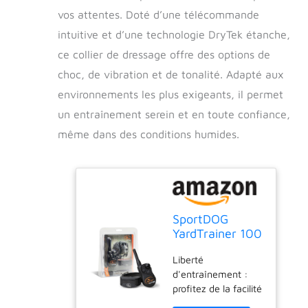
vos attentes. Doté d’une télécommande
intuitive et d’une technologie DryTek étanche,
ce collier de dressage offre des options de
choc, de vibration et de tonalité. Adapté aux
environnements les plus exigeants, il permet
un entraînement serein et en toute confiance,
même dans des conditions humides.
SportDOG
YardTrainer 100
Collier de
Liberté
dressage à
d'entraînement :
distance pour
profitez de la facilité
chien avec
et de la liberté de
télécommande,