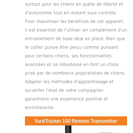
surtout pour les chiens en quête de liberté et
aux États-Unis :
d’autonomie tout en restant sous contrôle.
dispose d'une
garantie d'un an et
Pour maximiser les bénéfices de cet appareil,
d'un centre de
il est essentiel de l’utiliser en complément d’un
service client local
disponible pour
entraînement de base déjà en place. Bien que
répondre à toutes
le collier puisse être perçu comme puissant
les questions
pour certains chiens, ses fonctionnalités
avancées et sa robustesse en font un choix
prisé par de nombreux propriétaires de chiens.
Adapter les méthodes d’apprentissage et
surveiller l’état de votre compagnon
garantiront une expérience positive et
enrichissante.