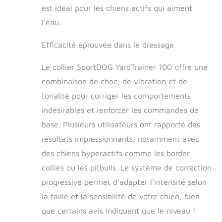
personnaliser le
est idéal pour les chiens actifs qui aiment
dressage de votre
l’eau.
chien avec un choix
de vibrations, de
Efficacité éprouvée dans le dressage
tonalité ou de 8
niveaux de
stimulation statique.
Le collier SportDOG YardTrainer 100 offre une
Ce collier de
combinaison de choc, de vibration et de
dressage pour chien
tonalité pour corriger les comportements
adapte le processus
de dressage aux
indésirables et renforcer les commandes de
besoins uniques de
base. Plusieurs utilisateurs ont rapporté des
votre chien, ce qui le
résultats impressionnants, notamment avec
rend plus efficace et
agréable pour vous
des chiens hyperactifs comme les border
deux. Design
collies ou les pitbulls. Le système de correction
étanche : la marque
SportDOG
progressive permet d’adapter l’intensité selon
YardTrainer 100
la taille et la sensibilité de votre chien, bien
maintient le plaisir,
que certains avis indiquent que le niveau 1
même dans l'eau,
avec son design