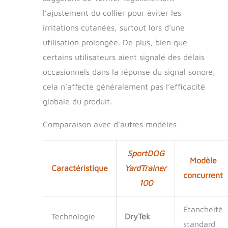
manquer de batterie
l’ajustement du collier pour éviter les
à un moment crucial
irritations cutanées, surtout lors d’une
grâce à ses
batteries lithium-
utilisation prolongée. De plus, bien que
ion, rechargeables.
certains utilisateurs aient signalé des délais
Ce collier électrique
dispose d'une
occasionnels dans la réponse du signal sonore,
charge rapide de 2
cela n’affecte généralement pas l’efficacité
heures, assurant
globale du produit.
que le collier est
toujours prêt
Comparaison avec d’autres modèles
lorsque vous en
avez besoin, et d'un
indicateur de
SportDOG
batterie faible pour
Modèle
vous informer quand
Caractéristique
YardTrainer
concurrent
il est temps de
100
charger. Ajustement
polyvalent : le
Étanchéité
collier
Technologie
DryTek
d'entraînement
standard