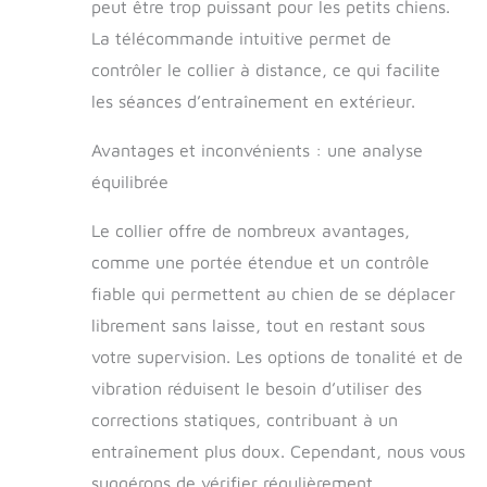
peut être trop puissant pour les petits chiens.
étanche et
La télécommande intuitive permet de
submersible.
Construit avec la
contrôler le collier à distance, ce qui facilite
technologie DryTek,
les séances d’entraînement en extérieur.
ces colliers anti-
chocs pour chiens
Avantages et inconvénients : une analyse
peuvent résister
équilibrée
jusqu'à 7,6 m
d'eau, assurant que
le collier continue de
Le collier offre de nombreux avantages,
fonctionner
comme une portée étendue et un contrôle
efficacement, que
fiable qui permettent au chien de se déplacer
votre chien
éclabousse dans le
librement sans laisse, tout en restant sous
lac ou pris sous la
votre supervision. Les options de tonalité et de
pluie. Batterie
vibration réduisent le besoin d’utiliser des
rechargeable : la
marque SportDOG
corrections statiques, contribuant à un
YardTrainer 100,
entraînement plus doux. Cependant, nous vous
vous n'aurez jamais
à vous soucier de
suggérons de vérifier régulièrement