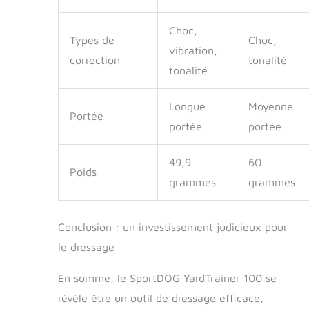
polyvalent
YardTrainer 100 de
Choc,
la marque SportDOG
Types de
Choc,
est conçu pour
vibration,
correction
tonalité
s'adapter à une
tonalité
large gamme de
races et de tailles
Longue
Moyenne
de chiens. Ce collier
Portée
de dressage pour
portée
portée
chien est réglable
pour les chiens
49,9
60
pesant 3,6 kg ou
Poids
plus avec des tours
grammes
grammes
de cou allant de
12,7 à 55,9 cm,
assurant un
Conclusion : un investissement judicieux pour
ajustement
le dressage
confortable et sûr,
quelle que soit la
En somme, le SportDOG YardTrainer 100 se
taille ou la race de
votre chien.
révèle être un outil de dressage efficace,
Entretien client basé