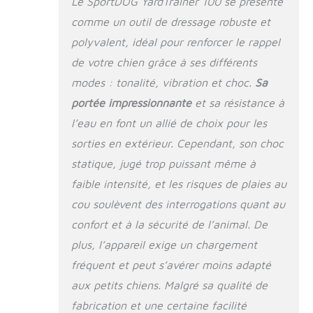
Le SportDOG YardTrainer 100 se présente
personnaliser le
comme un outil de dressage robuste et
dressage de votre
chien avec un choix
polyvalent, idéal pour renforcer le rappel
de vibrations, de
de votre chien grâce à ses différents
tonalité ou de 8
niveaux de
modes : tonalité, vibration et choc.
Sa
stimulation statique.
portée impressionnante
et sa résistance à
Ce collier de
l’eau en font un allié de choix pour les
dressage pour chien
adapte le processus
sorties en extérieur. Cependant, son choc
de dressage aux
statique, jugé trop puissant même à
besoins uniques de
votre chien, ce qui le
faible intensité, et les risques de plaies au
rend plus efficace et
cou soulèvent des interrogations quant au
agréable pour vous
confort et à la sécurité de l’animal. De
deux. Design
étanche : la marque
plus, l’appareil exige un chargement
SportDOG
fréquent et peut s’avérer moins adapté
YardTrainer 100
aux petits chiens. Malgré sa qualité de
maintient le plaisir,
même dans l'eau,
fabrication et une certaine facilité