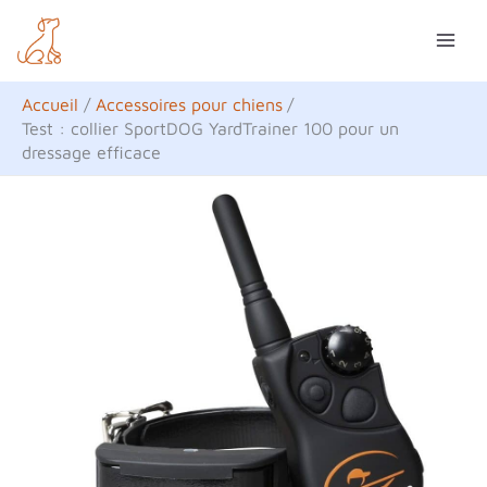
Aller
R
au
e
contenu
c
Accueil
Accessoires pour chiens
h
Test : collier SportDOG YardTrainer 100 pour un
dressage efficace
e
r
c
h
e
r