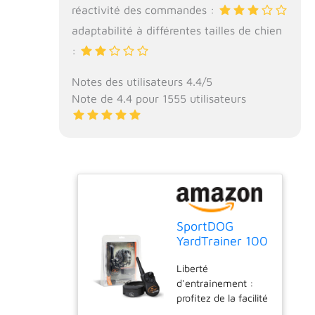
réactivité des commandes :
adaptabilité à différentes tailles de chien
:
Notes des utilisateurs 4.4/5
Note de 4.4 pour 1555 utilisateurs
SportDOG
YardTrainer 100
Collier de
Liberté
dressage à
d'entraînement :
distance pour
profitez de la facilité
chien avec
et de la liberté de
télécommande,