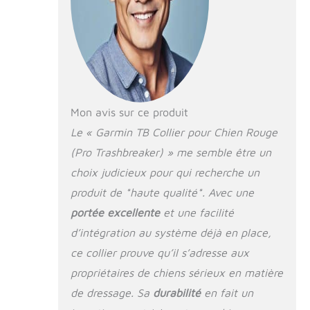
technologie
avancée de
correction d'écorce
Gamme/fréquence :
portée de 6,4 km
avec fréquence
MURS pour coupe-
déchets Pro
Mon avis sur ce produit
Comprend un
Le « Garmin TB Collier pour Chien Rouge
appareil TB 10, une
(Pro Trashbreaker) » me semble être un
sangle de collier
rouge de 1,9 cm, un
choix judicieux pour qui recherche un
adaptateur secteur,
produit de *haute qualité*. Avec une
un clip de charge,
un ensemble de
portée excellente
et une facilité
points de contact
d’intégration au système déjà en place,
avec clé, un manuel
ce collier prouve qu’il s’adresse aux
(français non
garanti)
propriétaires de chiens sérieux en matière
de dressage. Sa
durabilité
en fait un