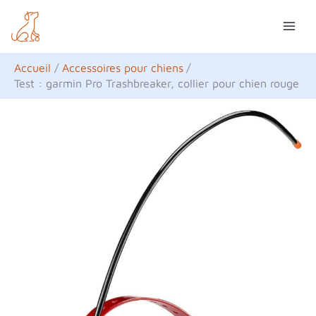
Aller
R
au
e
contenu
c
Accueil
Accessoires pour chiens
h
Test : garmin Pro Trashbreaker, collier pour chien rouge
e
r
c
h
e
r