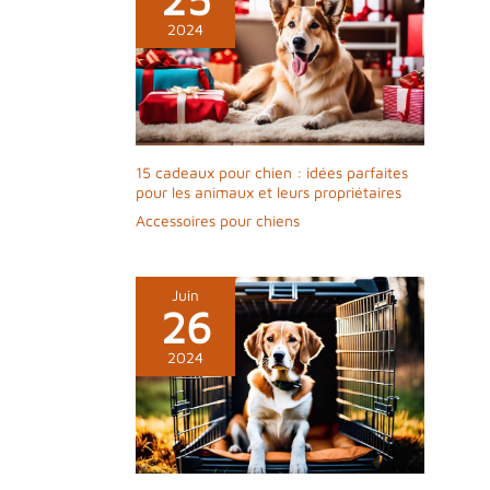
chiens PatteSage est en totale conformité
2024
avec cette nouvelle loi, utilisant le son et les
vibrations pour entraîner votre chien à
adopter des comportements appropriés,
garantissant un dressage sûr et respectueux
de la loi, sans nuire à votre chien
15 cadeaux pour chien : idées parfaites
pour les animaux et leurs propriétaires
Accessoires pour chiens
Juin
26
2024