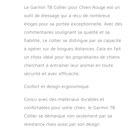
quelle longueur de
Le Garmin TB Collier pour Chien Rouge est un
manteau
outil de dressage qui a reçu de nombreux
BARKLIMITER
Limiteur d'écorce
éloges pour sa portée exceptionnelle. Avec des
intégré avec
commentaires soulignant sa qualité et sa
technologie
avancée de
fiabilité, ce collier se distingue par sa capacité
correction d'écorce
à opérer sur de longues distances. Cela en fait
Gamme/fréquence :
un choix idéal pour les propriétaires de chiens
portée de 6,4 km
avec fréquence
cherchant à entraîner leur animal en toute
MURS pour coupe-
sécurité et avec efficacité.
déchets Pro
Comprend un
Confort et design ergonomique
appareil TB 10, une
sangle de collier
Conçu avec des matériaux durables et
rouge de 1,9 cm, un
adaptateur secteur,
confortables pour votre chien, le Garmin TB
un clip de charge,
Collier se démarque non seulement par sa
un ensemble de
points de contact
résistance mais aussi par son design