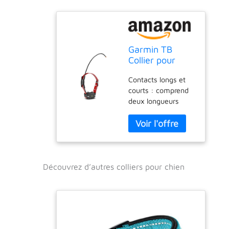
Garmin TB
Collier pour
Chien Rouge
Contacts longs et
(Pro
courts : comprend
Trashbreaker)
deux longueurs
d'acier inoxydable,
des points de
contact isolés pour
une performance
fiable dans des
conditions humides
Découvrez d’autres colliers pour chien
et un confort étendu
pour n'importe
quelle longueur de
manteau
BARKLIMITER