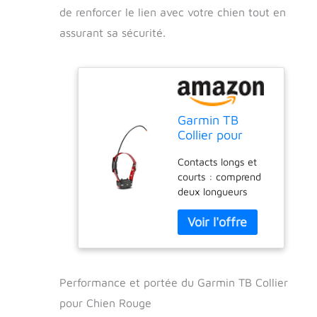
de renforcer le lien avec votre chien tout en
assurant sa sécurité.
Garmin TB
Collier pour
Chien Rouge
Contacts longs et
(Pro
courts : comprend
Trashbreaker)
deux longueurs
d'acier inoxydable,
des points de
contact isolés pour
une performance
fiable dans des
conditions humides
Performance et portée du Garmin TB Collier
et un confort étendu
pour Chien Rouge
pour n'importe