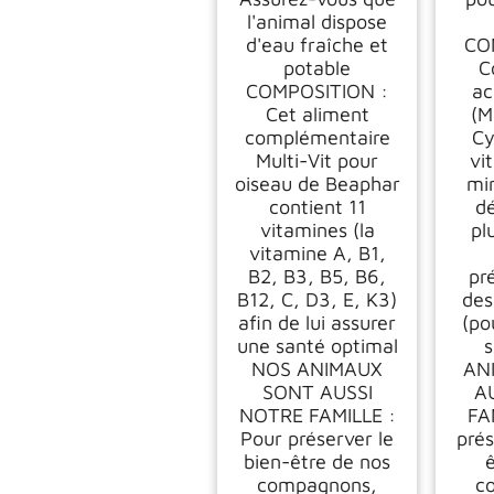
l'animal dispose
d'eau fraîche et
CO
potable
C
COMPOSITION :
ac
Cet aliment
(M
complémentaire
Cy
Multi-Vit pour
vi
oiseau de Beaphar
mi
contient 11
dé
vitamines (la
pl
vitamine A, B1,
B2, B3, B5, B6,
pr
B12, C, D3, E, K3)
des
afin de lui assurer
(po
une santé optimal
NOS ANIMAUX
AN
SONT AUSSI
A
NOTRE FAMILLE :
FA
Pour préserver le
prés
bien-être de nos
ê
compagnons,
c