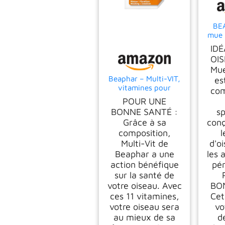
BE
mue 
espè
IDÉ
Aid
OIS
mue
Mue
Pous
Beaphar – Multi-VIT,
es
Ass
vitamines pour
opti
com
Oiseau – Contient 11
vit
POUR UNE
vitamines – Assure
Pl
BONNE SANTÉ :
s
Une santé optimale –
B
Grâce à sa
conç
Stimule Le Chant –
composition,
l
Accélère la mue –
Rend Le Plumage
Multi-Vit de
d'o
sain et Brillant – 50
Beaphar a une
les 
ML
action bénéfique
pé
sur la santé de
votre oiseau. Avec
BO
ces 11 vitamines,
Cet
votre oiseau sera
vo
au mieux de sa
d