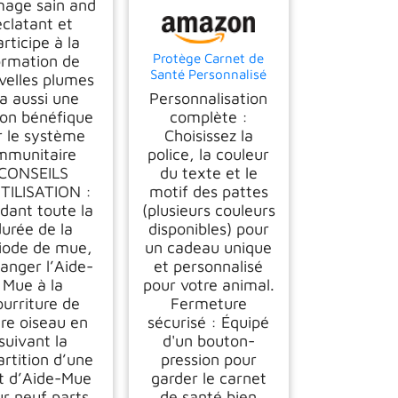
mage sain and
éclatant et
rticipe à la
Protège Carnet de
ormation de
Santé Personnalisé
velles plumes
pour Animaux -
l a aussi une
Personnalisation
Chien ou Chat.
ion bénéfique
complète :
Couverture de
r le système
Choisissez la
Passeport Vaccinal,
mmunitaire
police, la couleur
Personnalisable avec
Texte et Motif de
CONSEILS
du texte et le
Pattes, Fermeture à
TILISATION :
motif des pattes
Pression, Flanelle
dant toute la
(plusieurs couleurs
Douce et Résistante
durée de la
disponibles) pour
iode de mue,
un cadeau unique
anger l’Aide-
et personnalisé
Mue à la
pour votre animal.
ourriture de
Fermeture
tre oiseau en
sécurisé : Équipé
suivant la
d'un bouton-
artition d’une
pression pour
t d’Aide-Mue
garder le carnet
r neuf parts
de santé bien