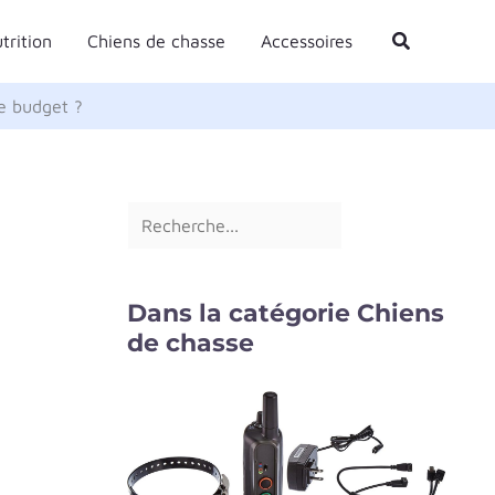
R
Rechercher
trition
Chiens de chasse
Accessoires
e
c
e budget ?
h
e
r
c
h
e
Dans la catégorie Chiens
r
de chasse