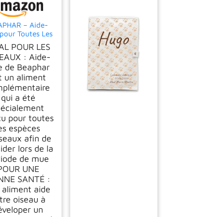
APHAR – Aide-
pour Toutes Les
ces d'oiseaux –
AL POUR LES
e Les Oiseaux à
EAUX : Aide-
r – Stimule la
 de Beaphar
se des Plumes –
t un aliment
ure Une santé
male – Apporte
plémentaire
alité – Rend Le
qui a été
umage sain et
pécialement
rillant – 50g
u pour toutes
es espèces
iseaux afin de
aider lors de la
riode de mue
POUR UNE
NNE SANTÉ :
 aliment aide
tre oiseau à
éveloper un