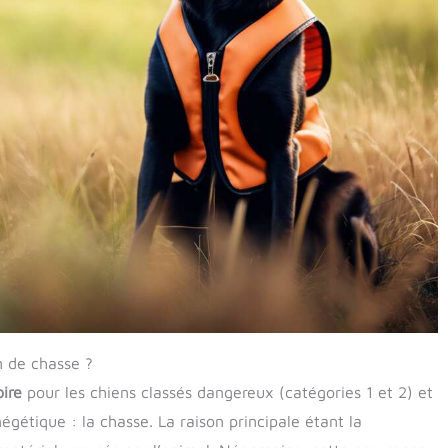
n de chasse ?
oire
pour les chiens classés dangereux (catégories 1 et 2) et
égétique : la chasse. La raison principale étant la