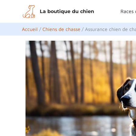
Aller
La boutique du chien
Races 
au
contenu
Accueil
Chiens de chasse
Assurance chien de cha