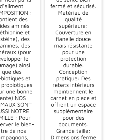
d’aliment
fermé et sécurisé.
MPOSITION :
Matériau de
ontient des
qualité
ides aminés
supérieure:
éthionine et
Couverture en
stéine), des
flanelle douce
tamines, des
mais résistante
néraux (pour
pour une
velopper le
protection
umage) ainsi
durable.
que des
Conception
ébiotiques et
pratique: Des
 probiotiques
rabats intérieurs
ur une bonne
maintiennent le
santé) NOS
carnet en place et
IMAUX SONT
offrent un espace
USSI NOTRE
supplémentaire
MILLE : Pour
pour des
erver le bien-
documents.
tre de nos
Grande taille:
ompagnons,
Dimensions fermé