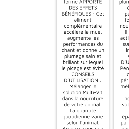
forme APPORTE
plu
DES EFFETS
BÉNÉFIQUES : Cet
pa
aliment
f
complémentaire
nou
accélère la mue,
I
augmente les
act
performances du
su
chant et donne un
i
plumage sain et
brillant sur lequel
D’U
le picage est évité
Pen
CONSEILS
D’UTILISATION :
pér
Mélanger la
mél
solution Multi-Vit
dans la nourriture
n
de votre animal.
vo
La quantité
quotidienne varie
rép
selon l'animal.
par
Assurez-vous que
pou