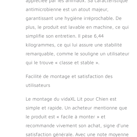
appréciée par les animaux. Sa caractéristique
chien s'adapte
parfaitement à tous
antimicrobienne est un atout majeur,
les thèmes de
garantissant une hygiène irréprochable. De
décoration et
plus, le produit est lavable en machine, ce qui
constitue un
excellent
simplifie son entretien. Il pèse 6,44
complément à votre
kilogrammes, ce qui lui assure une stabilité
salon ou à votre
remarquable, comme le souligne un utilisateur
chambre à coucher.
Couleur : gris
qui le trouve « classe et stable ».
foncé;Matériau :
velours (100 %
Facilité de montage et satisfaction des
polyester), bois de
utilisateurs
pin massif,
plastique;Matériau
de remplissage :
Le montage du vidaXL Lit pour Chien est
mousse
simple et rapide. Un acheteur mentionne que
le produit est « facile à monter » et
recommande vivement son achat, signe d’une
satisfaction générale. Avec une note moyenne