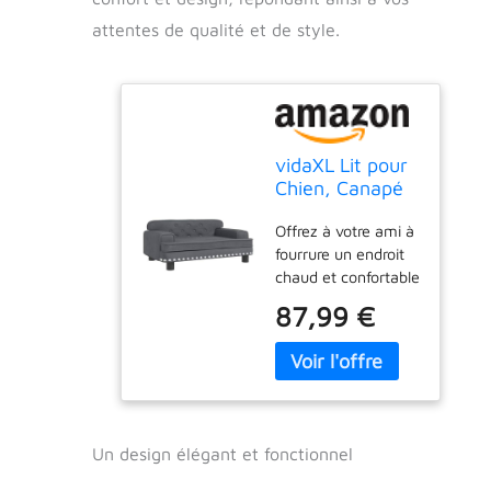
attentes de qualité et de style.
vidaXL Lit pour
Chien, Canapé
pour Animaux
Offrez à votre ami à
de Compagnie
fourrure un endroit
avec Cadre en
chaud et confortable
Bois, Panier
pour se détendre
pour Chiots
87,99 €
avec ce lit pour
Maison
chiens ! 【Matériau
Intérieur, Gris
confortable et doux
Foncé
:】 le canapé pour
70x45x30 cm
animal de
Velours
compagnie est
Un design élégant et fonctionnel
rembourré de
mousse épaisse et