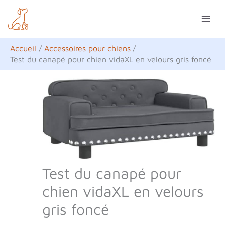
Aller
R
au
e
contenu
c
Accueil
Accessoires pour chiens
h
Test du canapé pour chien vidaXL en velours gris foncé
e
r
c
h
e
r
Test du canapé pour
chien vidaXL en velours
gris foncé