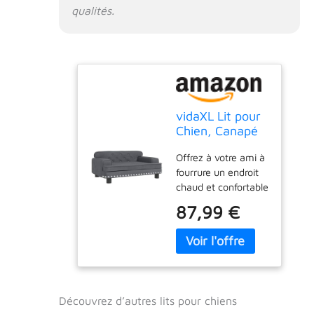
qualités.
vidaXL Lit pour
Chien, Canapé
pour Animaux
Offrez à votre ami à
de Compagnie
fourrure un endroit
avec Cadre en
chaud et confortable
Bois, Panier
pour se détendre
pour Chiots
87,99 €
avec ce lit pour
Maison
chiens ! 【Matériau
Intérieur, Gris
confortable et doux
Foncé
:】 le canapé pour
70x45x30 cm
animal de
Velours
compagnie est
Découvrez d’autres lits pour chiens
rembourré de