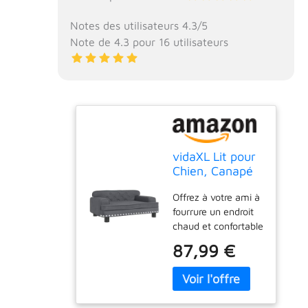
Notes des utilisateurs 4.3/5
Note de 4.3 pour 16 utilisateurs
vidaXL Lit pour
Chien, Canapé
pour Animaux
Offrez à votre ami à
de Compagnie
fourrure un endroit
avec Cadre en
chaud et confortable
Bois, Panier
pour se détendre
pour Chiots
87,99 €
avec ce lit pour
Maison
chiens ! 【Matériau
Intérieur, Gris
confortable et doux
Foncé
:】 le canapé pour
70x45x30 cm