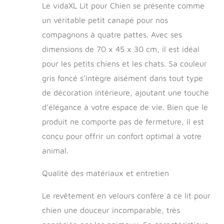
Le vidaXL Lit pour Chien se présente comme
douce et recouvert
de velours, offrant
un véritable petit canapé pour nos
un soutien suffisant
compagnons à quatre pattes. Avec ses
et un confort
dimensions de 70 x 45 x 30 cm, il est idéal
supérieur pour que
votre adorable
pour les petits chiens et les chats. Sa couleur
animal de
gris foncé s’intègre aisément dans tout type
compagnie puisse
s'y reposer. 【Cadre
de décoration intérieure, ajoutant une touche
robuste et durable
d’élégance à votre espace de vie. Bien que le
:】 le cadre en bois
produit ne comporte pas de fermeture, il est
de pin massif assure
la robustesse et la
conçu pour offrir un confort optimal à votre
durabilité du canapé
animal.
pour chien. Les
quatre pieds
Qualité des matériaux et entretien
ajoutent également
une stabilité
Le revêtement en velours confère à ce lit pour
supplémentaire.
【Design élégant
chien une douceur incomparable, très
:】 ce canapé pour