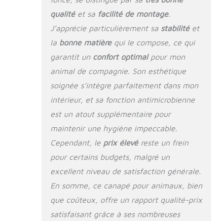
supplémentaire.
qualité
et sa
facilité de montage
.
【Design élégant
J’apprécie particulièrement sa
stabilité
et
:】 ce canapé pour
chien s'adapte
la
bonne matière
qui le compose, ce qui
parfaitement à tous
garantit un
confort optimal
pour mon
les thèmes de
animal de compagnie. Son esthétique
décoration et
constitue un
soignée s’intègre parfaitement dans mon
excellent
intérieur, et sa fonction antimicrobienne
complément à votre
salon ou à votre
est un atout supplémentaire pour
chambre à coucher.
maintenir une hygiène impeccable.
Couleur : gris
Cependant, le
prix élevé
reste un frein
foncé;Matériau :
velours (100 %
pour certains budgets, malgré un
polyester), bois de
excellent niveau de satisfaction générale.
pin massif,
En somme, ce canapé pour animaux, bien
plastique;Matériau
de remplissage :
que coûteux, offre un rapport qualité-prix
mousse
satisfaisant grâce à ses nombreuses