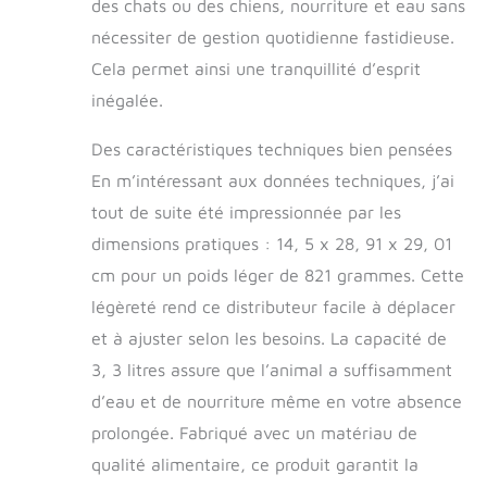
compagnie peuvent
des chats ou des chiens, nourriture et eau sans
en profiter à tout
nécessiter de gestion quotidienne fastidieuse.
moment Grande
Cela permet ainsi une tranquillité d’esprit
capacité : la
capacité de la
inégalée.
mangeoire et de la
mangeoire à eau est
Des caractéristiques techniques bien pensées
de 3,5 l (y compris
En m’intéressant aux données techniques, j’ai
la base), ce qui peut
être utilisé pour les
tout de suite été impressionnée par les
petits animaux de
dimensions pratiques : 14, 5 x 28, 91 x 29, 01
compagnie pendant
cm pour un poids léger de 821 grammes. Cette
6 à 8 jours et les
grands animaux de
légèreté rend ce distributeur facile à déplacer
compagnie pendant
et à ajuster selon les besoins. La capacité de
2 à 4 jours. Vous
pouvez sortir en
3, 3 litres assure que l’animal a suffisamment
toute tranquillité
d’eau et de nourriture même en votre absence
sans vous soucier
prolongée. Fabriqué avec un matériau de
que votre animal ait
faim ou soif
qualité alimentaire, ce produit garantit la
Matériaux sûrs : la