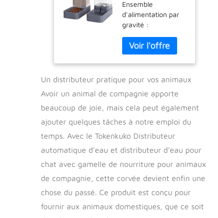
Ensemble
d'eau et
d'alimentation par
distributeur
gravité :
d'eau pour chat
l'emballage
avec gamelle de
comprend une
nourriture pour
mangeoire et un
animaux de
distributeur d'eau,
compagnie,
ce qui est facile à
distributeur de
Un distributeur pratique pour vos animaux
utiliser, ne nécessite
nourriture par
Avoir un animal de compagnie apporte
pas d'énergie, c'est
gravité et
économe en
abreuvoir en lot
beaucoup de joie, mais cela peut également
énergie. Il suffit
pour chiens de
ajouter quelques tâches à notre emploi du
d'ajouter de l'eau et
temps. Avec le Tokenkuko Distributeur
de la nourriture
régulièrement pour
automatique d’eau et distributeur d’eau pour
utiliser la gravité
chat avec gamelle de nourriture pour animaux
pour ajouter
de compagnie, cette corvée devient enfin une
automatiquement
de l'eau et de la
chose du passé. Ce produit est conçu pour
nourriture à la base,
fournir aux animaux domestiques, que ce soit
et les animaux de