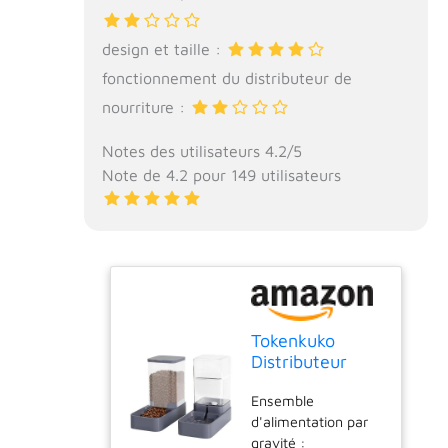
design et taille :
fonctionnement du distributeur de
nourriture :
Notes des utilisateurs 4.2/5
Note de 4.2 pour 149 utilisateurs
Tokenkuko
Distributeur
automatique
Ensemble
d'eau et
d'alimentation par
distributeur
gravité :
d'eau pour chat