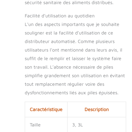
sécurité sanitaire des aliments distribués.
mangeoire est
fabriquée en
Facilité d’utilisation au quotidien
matériau de qualité
alimentaire PET +
L’un des aspects importants que je souhaite
PP, sans BPA et
souligner est la facilité d’utilisation de ce
n'est pas nocif pour
distributeur automatisé. Comme plusieurs
les animaux
domestiques. Vous
utilisateurs l’ont mentionné dans leurs avis, il
pouvez l'utiliser en
suffit de le remplir et laisser le système faire
toute confiance
sans vous soucier
son travail. L’absence nécessaire de piles
de son impact sur la
simplifie grandement son utilisation en évitant
santé de votre
tout remplacement régulier voire des
animal de
compagnie Facile à
dysfonctionnements liés aux piles épuisées.
nettoyer : le
distributeur d'eau et
Caractéristique
Description
la mangeoire sont
très faciles à
nettoyer. Vous avez
Taille
3, 3L
juste besoin de