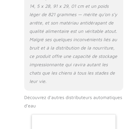
matériau de qualité
14, 5 x 28, 91 x 29, 01 cm et un poids
alimentaire PET +
PP, sans BPA et
léger de 821 grammes — mérite qu’on s’y
n'est pas nocif pour
arrête, et son matériau antidérapant de
les animaux
domestiques. Vous
qualité alimentaire est un véritable atout.
pouvez l'utiliser en
Malgré ses quelques inconvénients liés au
toute confiance
bruit et à la distribution de la nourriture,
sans vous soucier
de son impact sur la
ce produit offre une capacité de stockage
santé de votre
impressionnante qui ravira autant les
animal de
chats que les chiens à tous les stades de
compagnie Facile à
nettoyer : le
leur vie.
distributeur d'eau et
la mangeoire sont
très faciles à
Découvrez d’autres distributeurs automatiques
nettoyer. Vous avez
d’eau
juste besoin de
séparer le seau et la
base, de les
nettoyer avec de