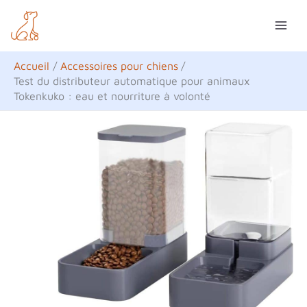
Aller
R
au
e
contenu
c
Accueil
Accessoires pour chiens
h
Test du distributeur automatique pour animaux
Tokenkuko : eau et nourriture à volonté
e
r
c
h
e
r