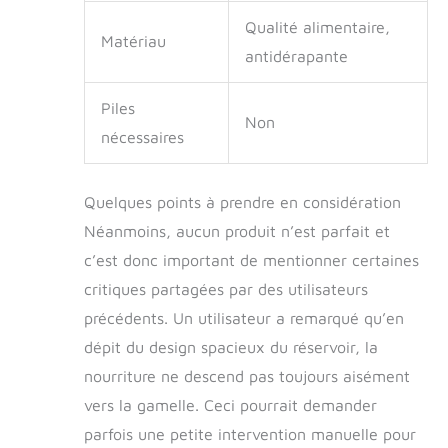
séparer le seau et la
Qualité alimentaire,
base, de les
Matériau
nettoyer avec de
antidérapante
l'eau propre, puis
d'assembler le seau
Piles
et la base ensemble
Non
pour terminer le
nécessaires
nettoyage Pas de
fuite : la connexion
entre le distributeur
Quelques points à prendre en considération
d'eau et la base a
Néanmoins, aucun produit n’est parfait et
un design de siphon.
c’est donc important de mentionner certaines
Lorsque le niveau
d'eau dans la base
critiques partagées par des utilisateurs
atteint une certaine
précédents. Un utilisateur a remarqué qu’en
hauteur, il cessera
automatiquement
dépit du design spacieux du réservoir, la
d'ajouter de l'eau à
nourriture ne descend pas toujours aisément
la base pour éviter
vers la gamelle. Ceci pourrait demander
les fuites d'eau.
Lorsque l'animal
parfois une petite intervention manuelle pour