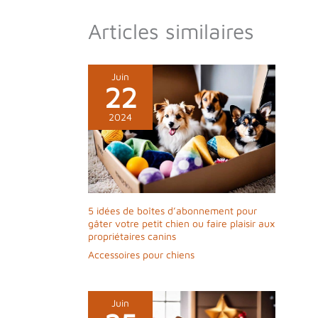
Service technique officiel en Espagne |
Service client en moins de 24h | Garantie du
Articles similaires
produit pour 2 ans pour les produits neufs et
1 an pour les produits reconditionnés
Juin
22
2024
5 idées de boîtes d’abonnement pour
gâter votre petit chien ou faire plaisir aux
propriétaires canins
Accessoires pour chiens
Juin