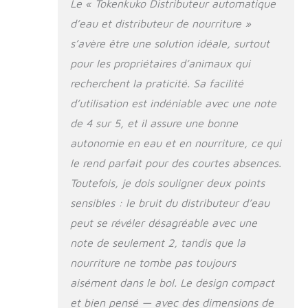
Le « Tokenkuko Distributeur automatique
capacité : la
capacité de la
d’eau et distributeur de nourriture »
mangeoire et de la
s’avère être une solution idéale, surtout
mangeoire à eau est
pour les propriétaires d’animaux qui
de 3,5 l (y compris
la base), ce qui peut
recherchent la praticité. Sa facilité
être utilisé pour les
d’utilisation est indéniable avec une note
petits animaux de
compagnie pendant
de 4 sur 5, et il assure une bonne
6 à 8 jours et les
autonomie en eau et en nourriture, ce qui
grands animaux de
le rend parfait pour des courtes absences.
compagnie pendant
2 à 4 jours. Vous
Toutefois, je dois souligner deux points
pouvez sortir en
sensibles : le bruit du distributeur d’eau
toute tranquillité
sans vous soucier
peut se révéler désagréable avec une
que votre animal ait
note de seulement 2, tandis que la
faim ou soif
nourriture ne tombe pas toujours
Matériaux sûrs : la
mangeoire est
aisément dans le bol. Le design compact
fabriquée en
et bien pensé — avec des dimensions de