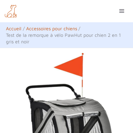
Aller
R
au
e
contenu
c
Accueil
Accessoires pour chiens
h
Test de la remorque à vélo PawHut pour chien 2 en 1
gris et noir
e
r
c
h
e
r