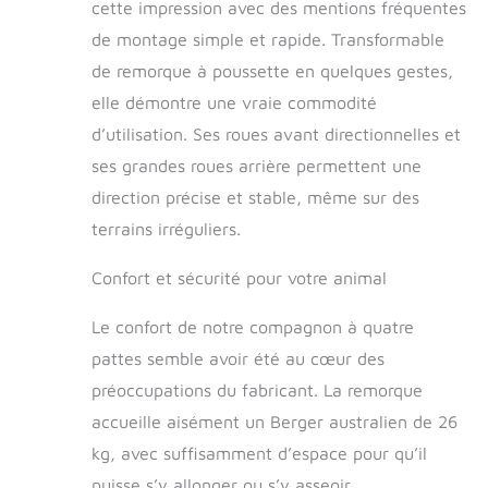
cette impression avec des mentions fréquentes
est installé pour
de montage simple et rapide. Transformable
servir de fixation à
la laisse. Poussette
de remorque à poussette en quelques gestes,
chien pour le
elle démontre une vraie commodité
transport de votre
chien ou autre
d’utilisation. Ses roues avant directionnelles et
animal en toute
ses grandes roues arrière permettent une
sécurité en cas
direction précise et stable, même sur des
d'obscurité et de
mauvaise visibilité
terrains irréguliers.
grâce aux
réflecteurs sur le
Confort et sécurité pour votre animal
tissu et les 2 roues
ainsi qu'un drapeau
Le confort de notre compagnon à quatre
rouge pour avertir
pattes semble avoir été au cœur des
les automobilistes. 2
roues arrière
préoccupations du fabricant. La remorque
gonflables avec frein
accueille aisément un Berger australien de 26
assurent la stabilité
STRUCTURE SOLIDE
kg, avec suffisamment d’espace pour qu’il
: Le tube de cette
puisse s’y allonger ou s’y asseoir