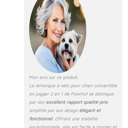
tout en plaisirs
GRAND CONFORT :
La remorque vélo
chien offre aux
chiens pesant
jusqu'à 30 kg un
moyen de transport
confortable avec
vue panoramique.
Votre animal
trouvera aisément
place dans cet
habitacle aéré
Mon avis sur ce produit
composé de
La remorque à vélo pour chien convertible
plusieurs ouvertures
en jogger 2 en 1 de PawHut se distingue
à l'avant, à l'arrière,
sur les côtés et au
par son
excellent rapport qualité-prix
dessus à fermeture
amplifié par son design
élégant et
éclair et qui
permettent un
fonctionnel
. Offrant une stabilité
accès rapide. Les 2
exceptionnelle, elle est facile à monter et