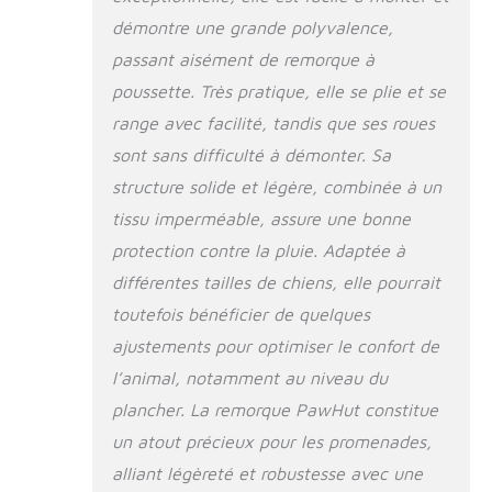
larges fenêtres
démontre une grande polyvalence,
latérales sont en
filet SÉCURITÉ
passant aisément de remorque à
OPTIMALE : Un
poussette. Très pratique, elle se plie et se
œillet à l'intérieur
est installé pour
range avec facilité, tandis que ses roues
servir de fixation à
sont sans difficulté à démonter. Sa
la laisse. Poussette
structure solide et légère, combinée à un
chien pour le
transport de votre
tissu imperméable, assure une bonne
chien ou autre
protection contre la pluie. Adaptée à
animal en toute
différentes tailles de chiens, elle pourrait
sécurité en cas
d'obscurité et de
toutefois bénéficier de quelques
mauvaise visibilité
ajustements pour optimiser le confort de
grâce aux
réflecteurs sur le
l’animal, notamment au niveau du
tissu et les 2 roues
plancher. La remorque PawHut constitue
ainsi qu'un drapeau
un atout précieux pour les promenades,
rouge pour avertir
les automobilistes. 2
alliant légèreté et robustesse avec une
roues arrière