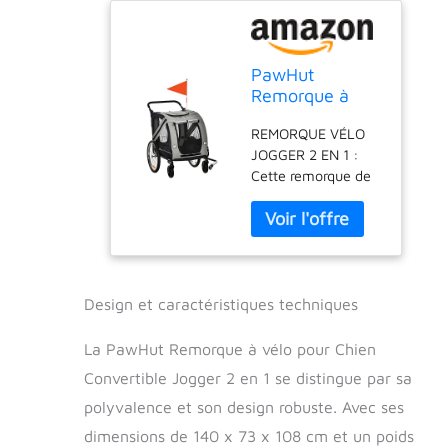
PawHut
Remorque à
vélo pour Chien
REMORQUE VÉLO
Convertible
JOGGER 2 EN 1 :
Jogger 2 en 1
Cette remorque de
pour Animaux
vélo se transforme
avec Drapeau
très facilement en
réflecteurs -
une poussette.
Gris et Noir
Utilisable en
poussette ou
remorque pour
Design et caractéristiques techniques
animaux pour de
longues ballades
La PawHut Remorque à vélo pour Chien
tout en plaisirs
Convertible Jogger 2 en 1 se distingue par sa
GRAND CONFORT :
polyvalence et son design robuste. Avec ses
La remorque vélo
chien offre aux
dimensions de 140 x 73 x 108 cm et un poids