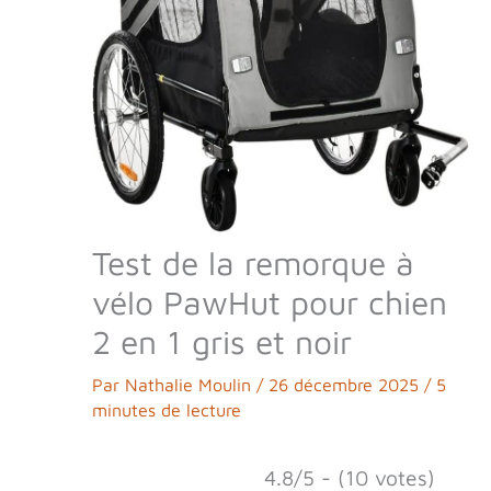
Test de la remorque à
vélo PawHut pour chien
2 en 1 gris et noir
Par
Nathalie Moulin
/
26 décembre 2025
/
5
minutes de lecture
4.8/5 - (10 votes)