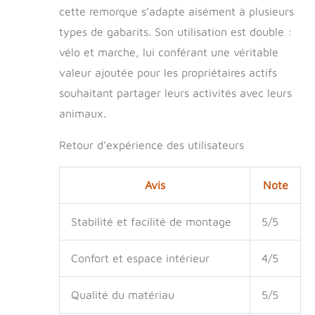
30 kg. REMARQUE :
cette remorque s’adapte aisément à plusieurs
Nous
recommandons que
types de gabarits. Son utilisation est double :
les races telles que
vélo et marche, lui conférant une véritable
le Welsh Corgi, etc.
valeur ajoutée pour les propriétaires actifs
ne dépassent pas
en taille.
souhaitant partager leurs activités avec leurs
animaux.
Retour d’expérience des utilisateurs
Avis
Note
Stabilité et facilité de montage
5/5
Confort et espace intérieur
4/5
Qualité du matériau
5/5