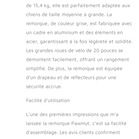
chiens pesant
de 15,4 kg, elle est parfaitement adaptée aux
jusqu'à 30 kg un
moyen de transport
chiens de taille moyenne à grande. La
confortable avec
remorque, de couleur grise, est fabriquée avec
vue panoramique.
un cadre en aluminium et des éléments en
Votre animal
trouvera aisément
acier, garantissant à la fois légèreté et solidité.
place dans cet
Les grandes roues de vélo de 20 pouces se
habitacle aéré
composé de
démontent facilement, offrant un rangement
plusieurs ouvertures
simplifié. De plus, la remorque est équipée
à l'avant, à l'arrière,
d’un drapeau et de réflecteurs pour une
sur les côtés et au
dessus à fermeture
sécurité accrue.
éclair et qui
permettent un
Facilité d’utilisation
accès rapide. Les 2
larges fenêtres
L’une des premières impressions que m’a
latérales sont en
laissée la remorque PawHut, c’est sa facilité
filet SÉCURITÉ
OPTIMALE : Un
d’assemblage. Les avis clients confirment
œillet à l'intérieur