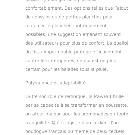
poussette pour
confortablement. Des options telles que l’ajout
chien est en
aluminium solide et
de coussins ou de petites planches pour
durable pour une
renforcer le plancher sont également
plus grande
possibles, une suggestion émanant souvent
sécurité. Le tissu
Oxford 600D
des utilisateurs pour plus de confort. La qualité
respirant offre un
du tissu imperméable protège efficacement
confort pour vos
animaux de
contre les intempéries, ce qui est un plus
compagnie
certain pour les balades sous la pluie.
SPÉCIFICATIONS :
Dim. totales : 140L
Polyvalence et adaptabilité
x 72,5I x 108H cm
(remorque), 103L x
Outre son rôle de remorque, la PawHut brille
73I x 108H cm
(poussette) ; Dim.
par sa capacité à se transformer en poussette,
intérieures : 79L x
un atout majeur pour les promenades en toute
55I x 63H cm ;
tranquillité. Qu’il s’agisse d’un cocker, d’un
Charge max.
recommandée de
boudogue français ou même de deux teckels,