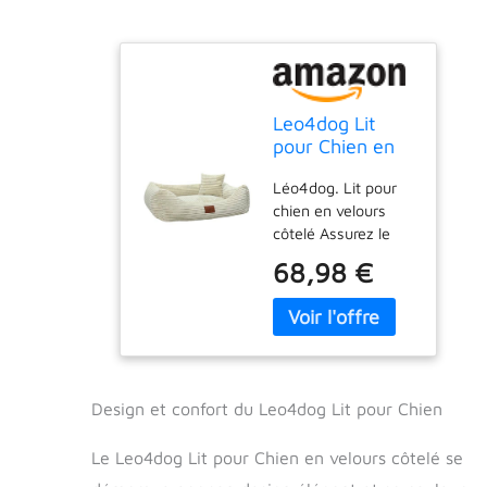
Leo4dog Lit
pour Chien en
Velours côtelé,
Léo4dog. Lit pour
Housse Lavable
chien en velours
pour Petits,
côtelé Assurez le
Moyens et
confort de votre
Grands Chiens,
68,98 €
animal avec notre
Coussin,
élégant lit pour
canapé, Panier
chien en velours
(Beige, L
côtelé ! Fabriqué à
100x80)
partir de matériaux
de haute qualité, ce
Design et confort du Leo4dog Lit pour Chien
lit allie design
moderne et
Le Leo4dog Lit pour Chien en velours côtelé se
fonctionnalité, ce
qui en fait le lieu de