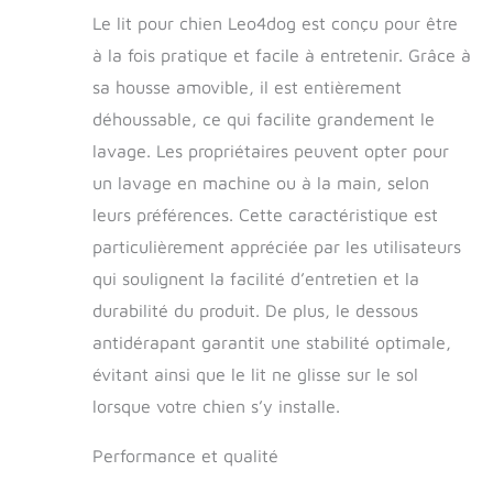
Confort et
Le lit pour chien Leo4dog est conçu pour être
commodité : une
à la fois pratique et facile à entretenir. Grâce à
couche de
remplissage épaisse
sa housse amovible, il est entièrement
offre suffisamment
déhoussable, ce qui facilite grandement le
de soutien au corps
lavage. Les propriétaires peuvent opter pour
du chien, lui
permettant de
un lavage en machine ou à la main, selon
dormir et de se
leurs préférences. Cette caractéristique est
détendre
confortablement.
particulièrement appréciée par les utilisateurs
Design élégant : le
qui soulignent la facilité d’entretien et la
matériau classique
durabilité du produit. De plus, le dessous
en velours côtelé
aux couleurs douces
antidérapant garantit une stabilité optimale,
s'adapte à tout
évitant ainsi que le lit ne glisse sur le sol
design d'intérieur et
ajoute une touche
lorsque votre chien s’y installe.
élégante à votre
maison. Facile à
Performance et qualité
nettoyer : les