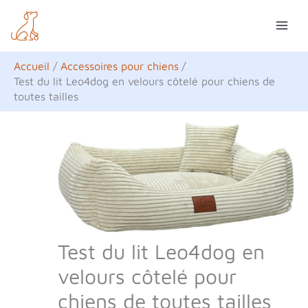
Aller
R
au
e
contenu
c
Accueil
Accessoires pour chiens
h
Test du lit Leo4dog en velours côtelé pour chiens de
toutes tailles
e
r
c
h
e
r
Test du lit Leo4dog en
velours côtelé pour
chiens de toutes tailles