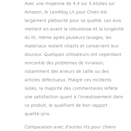
housses sont faciles
Avec une moyenne de 4,4 sur 5 étoiles sur
à nettoyer, vous
Amazon, le Leo4dog Lit pour Chien est
permettant ainsi de
maintenir une
largement plébiscité pour sa qualité. Les avis
hygiène parfaite.
mettent en avant la robustesse et la longévité
Les housses sont
du lit, même après plusieurs lavages, les
amovibles et
lavables. Laver à 30
matériaux restent intacts et conservent leur
degrés. S'ADAPTE À
douceur. Quelques utilisateurs ont cependant
DIFFÉRENTES
rencontré des problèmes de livraison,
TAILLES : Disponible
dans une variété de
notamment des erreurs de taille ou des
tailles pour répondre
articles défectueux. Malgré ces incidents
parfaitement aux
besoins des chiens
isolés, la majorité des commentaires reflète
de petite, moyenne
une satisfaction quant à l’investissement dans
et grande taille.
ce produit, le qualifiant de bon rapport
Avantages : -
Endroit parfait pour
qualité-prix.
se reposer et
dormir. -Haute
Comparaison avec d’autres lits pour chiens
résistance à l'usure