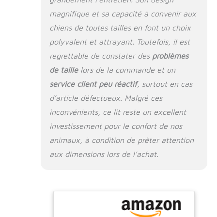
remplissage épaisse
magnifique et sa capacité à convenir aux
offre suffisamment
de soutien au corps
chiens de toutes tailles en font un choix
du chien, lui
polyvalent et attrayant. Toutefois, il est
permettant de
regrettable de constater des
problèmes
dormir et de se
détendre
de taille
lors de la commande et un
confortablement.
service client peu réactif
, surtout en cas
Design élégant : le
d’article défectueux. Malgré ces
matériau classique
en velours côtelé
inconvénients, ce lit reste un excellent
aux couleurs douces
investissement pour le confort de nos
s'adapte à tout
design d'intérieur et
animaux, à condition de prêter attention
ajoute une touche
aux dimensions lors de l’achat.
élégante à votre
maison. Facile à
nettoyer : les
housses sont faciles
à nettoyer, vous
permettant ainsi de