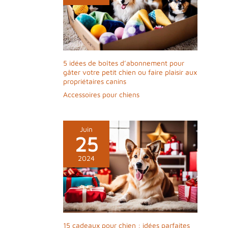
5 idées de boîtes d’abonnement pour
gâter votre petit chien ou faire plaisir aux
propriétaires canins
Accessoires pour chiens
Juin
25
2024
15 cadeaux pour chien : idées parfaites