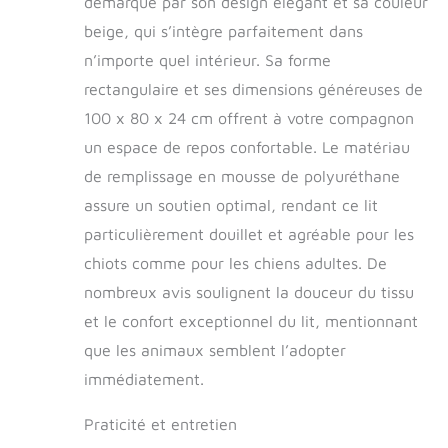
démarque par son design élégant et sa couleur
repos idéal pour
beige, qui s’intègre parfaitement dans
votre animal de
n’importe quel intérieur. Sa forme
compagnie.
Matériau de haute
rectangulaire et ses dimensions généreuses de
qualité : le matériau
100 x 80 x 24 cm offrent à votre compagnon
en velours côtelé
est non seulement
un espace de repos confortable. Le matériau
confortable, mais
de remplissage en mousse de polyuréthane
est également
assure un soutien optimal, rendant ce lit
résistant aux
dommages,
particulièrement douillet et agréable pour les
assurant la
chiots comme pour les chiens adultes. De
durabilité du lit sur
une longue période
nombreux avis soulignent la douceur du tissu
de temps. Base
et le confort exceptionnel du lit, mentionnant
antidérapante :
que les animaux semblent l’adopter
Grâce à la base
antidérapante, le lit
immédiatement.
reste stable même
lorsque votre animal
Praticité et entretien
joue intensément.