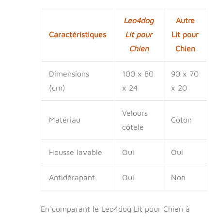
et à la saleté. -
S'intègre dans
Leo4dog
Autre
n'importe quel
Caractéristiques
Lit pour
Lit pour
intérieur – moderne
Chien
Chien
et classique. -Très
facile à nettoyer
grâce au couvercle
Dimensions
100 x 80
90 x 70
amovible. Un lit en
(cm)
x 24
x 20
velours côtelé est
indispensable pour
tout chien qui
Velours
Matériau
Coton
mérite un coin
côtelé
confortable et
élégant pour se
détendre. Parfait
Housse lavable
Oui
Oui
pour les animaux
qui apprécient le
Antidérapant
Oui
Non
confort et les
propriétaires qui
souhaitent allier
En comparant le Leo4dog Lit pour Chien à
fonctionnalité et