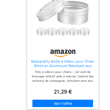
appâts ou friandises pour stimuler le flair de
votre chien Accessoires de dressage :
couleurs sobres, design soigné, rangement
facile, pratique et utile, jouets olfactifs pour
chiens
Beaupretty Boîte à Odeur pour Chien
80ml en Aluminium Résistant aux
Morsures, Lot de 10 Pièces pour
Pots à odeurs pour chiens – cet outil de
Dressage Olfactif et Formation
dressage olfactif aide à exercer l'odorat des
Canine Professionnelle
animaux de compagnie, stimulant ainsi leur
instinct de recherche de nourriture dans
Odeurs pour l'entraînement : utilisées pour
21,29 €
développer le flair de l'animal et réduire son
stress, utiles pour l'éducation canine, etc.
jouets d'entraînement à la chasse pour
chiens Jouets olfactifs pour chiens : avec