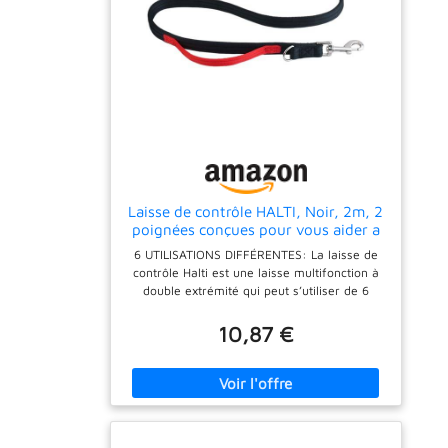
Laisse de contrôle HALTI, Noir, 2m, 2
poignées conçues pour vous aider a
éduquer et promener votre chien,
6 UTILISATIONS DIFFÉRENTES: La laisse de
Rembourrée, Laisse de Dressage de
contrôle Halti est une laisse multifonction à
Chien à Double Extrémité pour chiens
double extrémité qui peut s’utiliser de 6
et chiots
façons différentes. FIABLE ET RÉSISTANTE:
En toile légère de qualité supérieure, cette
10,87 €
laisse robuste assure un confort parfait au
quotidien, par tous les temps. ATTACHES
MULTIPLES: La Laisse de contrôle Halti
comprend 2 mousquetons pour fournir 2
points d'attache et permettre des utilisations
variées. La laisse comprend également 2