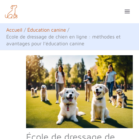
Aller
R
au
e
contenu
c
Accueil
Éducation canine
h
École de dressage de chien en ligne : méthodes et
avantages pour l’éducation canine
e
r
c
h
e
r
École de dressage de