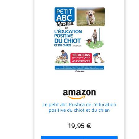
poignées pour plus de contrôle et de
sécurité. HAUTEMENT RECOMMANDÉE: Le
gamme de la Laisse Halti a déjà conquis les
chiens et les maîtres du monde entier, et
c’est aujourd’hui l’un des accessoires
préférés des éducateurs canins et des
propriétaires de chiens. SOLUTION ANTI-
TRACTION: Votre chien tire sur la laisse ?
Pourquoi ne pas combiner votre Laisse de
contrôle Halti à un licol ou un harnais Halti
pour commencer le dressage sans attendre?
Le petit abc Rustica de l'éducation
positive du chiot et du chien
19,95 €