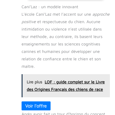
leur aspect coloré, outils de dressage olfactif
Cani’Laz : un modèle innovant
sont résistants à l’abrasion et aux morsures,
et pratiques pour le dressage Outil de
L’école Cani’Laz met l’accent sur une
approche
dressage olfactif pour chiens : le couvercle
rond et lisse est perforé pour permettre aux
positive
et respectueuse du chien. Aucune
chiens de sentir, contribuant ainsi à
intimidation ou violence n’est utilisée dans
développer leur flair Outil de dressage
olfactif : vous pouvez ajouter des boîtes
leur méthode, au contraire, ils basent leurs
supplémentaires pour que votre chien puisse
distinguer celle qui contient l’odeur désirée et
enseignements sur les sciences cognitives
ainsi accélérer son apprentissage. jeux de
canines et humaines pour développer une
dressage
relation de confiance entre le chien et son
maître.
Lire plus
LOF : guide complet sur le Livre
des Origines Français des chiens de race
Après avoir fait un tour d’horizon du concept