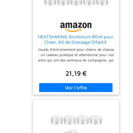
HEATSHAKING Aluminium 80ml pour
Chien, Kit de Dressage Olfactif,
Résistant à l'abrasion, Pack de 10
Jouets d'entraînement pour chiens de chasse
Pièces, Travail Formation Canine
: un cadeau pratique et attentionné pour vos
amis qui ont des animaux de compagnie, qui
seront ravis. boîtes imprégnées d'odeur de
chien Odeurs pour chiens peuvent : vous
21,19 €
pouvez ajouter des boîtes supplémentaires
pour que votre chien puisse distinguer celle
qui contient l’odeur désirée et ainsi accélérer
son processus d’entraînement Matériel de
dressage olfactif pour chiens : grâce à ses
couvercles perforés, cette boîte peut servir
d’outil de dressage olfactif et de diffuseur
d’arômes pour la maison Accessoires pour
l'entraînement olfactif du chien : boîte
d'entraînement olfactif pour l'éducation
canine. vous pouvez y placer différents