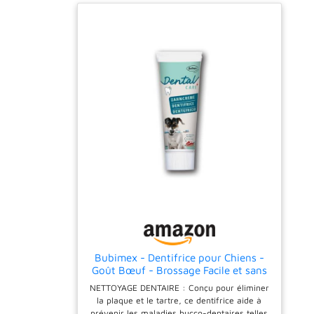
en extérieur et dans la voiture. Cette
protection est idéale pour apprendre aux
chiots à devenir propres, aider les chiens
âgés souffrant d’incontinence et comme
accessoire d’appoint lorsque le chien ne peut
pas sortir Dimensions de la protection : Les
protections de taille standard mesurent 56 x
56 cm (L x l). Le cœur fait 50 x 50 cm (L x l)
Tapis d’entraînement jetables certifiés FSC
(FSC N004130) : fabrication à partir de
matériaux issus de forêts gérées de manière
durable, de matériaux recyclés et/ou
d’autres sources de bois contrôlées
Bubimex - Dentifrice pour Chiens -
Goût Bœuf - Brossage Facile et sans
Danger - Protège Contre La Plaque
NETTOYAGE DENTAIRE : Conçu pour éliminer
Dentaire - Assure Une Haleine Fraîche
la plaque et le tartre, ce dentifrice aide à
- Tube de 100 g
prévenir les maladies bucco-dentaires telles