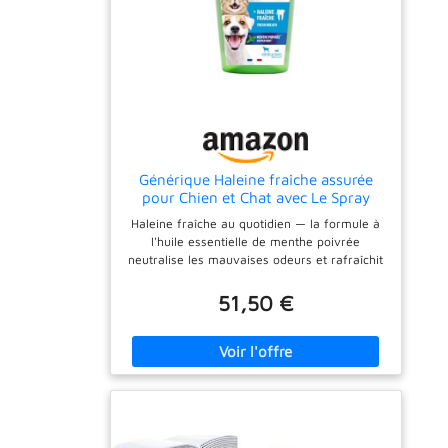
Générique Haleine fraîche assurée
pour Chien et Chat avec Le Spray
bucco-Dentaire VETOCANIS à la
Haleine fraîche au quotidien — la formule à
Menthe poivrée, Format 150ml - Lot
l'huile essentielle de menthe poivrée
de 3
neutralise les mauvaises odeurs et rafraîchit
efficacement la bouche de votre chien ou
chat. Protection contre le tartre — la solution
51,50 €
dentaire enrichie en fluor retarde l'apparition
de la plaque dentaire et limite ainsi la
formation de tartre sur les dents de l'animal.
Idéal pour les animaux réticents — ce spray
pratique remplace avantageusement la
brosse à dents pour les chiens et chats qui
refusent le brossage mécanique traditionnel.
Application simple et rapide — il suffit de