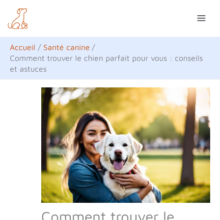
Aller
R
au
e
contenu
c
Accueil
Santé canine
h
Comment trouver le chien parfait pour vous : conseils
et astuces
e
r
c
h
e
r
Comment trouver le