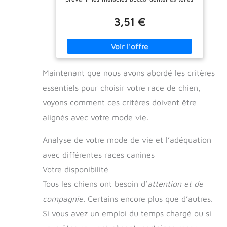
que la gingivite et la mauvaise haleine. Son
action nettoyante favorise des dents plus
3,51 €
saines et plus fortes. GOÛT APETISSANT : Sa
saveur de bœuf irrésistible stimule l’intérêt
du chien, rendant le brossage plus agréable
et facile. Cela permet d’instaurer une routine
d’hygiène sans stress ni résistance.
Maintenant que nous avons abordé les critères
FORMULE COMESTIBLE : Totalement sans
danger en cas d’ingestion, ce dentifrice ne
essentiels pour choisir votre race de chien,
nécessite aucun rinçage. Il est conçu pour
être digeste, offrant une solution pratique
voyons comment ces critères doivent être
pour le soin dentaire des chiens.
alignés avec votre mode vie.
INGREDIENTS SÛRS : Formulé sans fluor,
sans agents moussants agressifs ni autres
substances nocives, il respecte la santé de
Analyse de votre mode de vie et l’adéquation
votre chien. Ses agents nettoyants doux
avec différentes races canines
assurent un soin efficace sans risques.
APPLICATION FACILE : Compatible avec une
Votre disponibilité
brosse à dents pour animaux ou un doigtier,
il permet un nettoyage en profondeur. Sa
Tous les chiens ont besoin d’
attention et de
texture adaptée facilite l’adhérence aux
compagnie
. Certains encore plus que d’autres.
dents et aux gencives pour une efficacité
maximale.
Si vous avez un emploi du temps chargé ou si