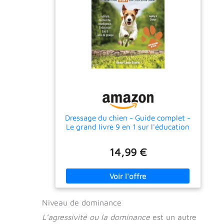
Dressage du chien - Guide complet -
Le grand livre 9 en 1 sur l'éducation
canine: Habileté | Recherche |
Intelligence | Endurance | Eau & Jeux
14,99 €
de groupe | Agility & Clicker |
Explication & plus
Niveau de dominance
L’agressivité ou la dominance
est un autre