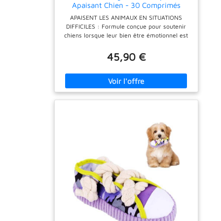
Apaisant Chien - 30 Comprimés
Appétents
APAISENT LES ANIMAUX EN SITUATIONS
DIFFICILES : Formule conçue pour soutenir
chiens lorsque leur bien être émotionnel est
mis à l'épreuve lors d'évènements ponctuels
ou prolongés tels que voyage, bruits forts,
45,90 €
visites chez le vétérinaire, séparation,
convalescence, période d'apprentissage/
éducation ou changements d'environnement.
REGULE LES EMOTIONS AU QUOTIDIEN :
Association d'hydrolysat trypsique de caséine
riche en alpha casozépine (petide issu du
lait), de magnésium bisglycinate hautement
biodisponible et de tryptophane, trois
ingrédients reconnus pour favoriser
relaxation, équilibre émotionnel et stabilité
cognitive. FACILITE LA PRISE QUOTIDIENNE :
Comprimés appétents grâce à l'hydrolysat
trypsique de caséine et la levure de bière,
sécables en 2 ou 4, administrables
directement ou mélangés à la nourriture,
adaptés aux besoins des chiens de tous
gabarits. DOSAGE SIMPLE POUR LES CHIENS
DE TOUTES TAILLES : Utilisation claire avec 1