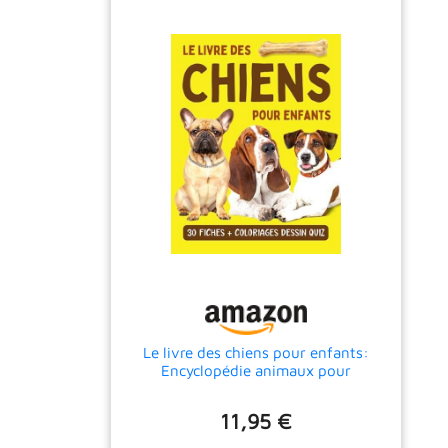
Le livre des chiens pour enfants:
Encyclopédie animaux pour
découvrir 30 races de chiens avec
album photo et coloriages - Enfants
11,95 €
curieux à partir de 7 ans