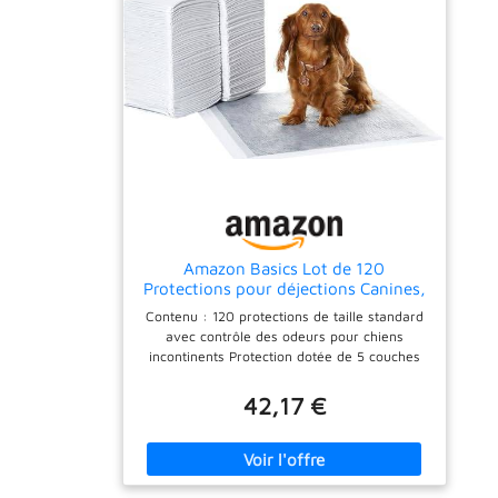
pulvériser une à deux fois par jour
directement sur les gencives et les dents
pour une hygiène bucco-dentaire assurée
sans contrainte. Format malin et
complémentaire — le flacon de 150ml
s'utilise facilement au quotidien et complète
parfaitement l'action du dentifrice à croquer
VETOCANIS pour une hygiène optimale.
Amazon Basics Lot de 120
Protections pour déjections Canines,
avec du Charbon pour Assurer Le
Contenu : 120 protections de taille standard
contrôle des odeurs, Anti-Fuite,
avec contrôle des odeurs pour chiens
Surface à séchage Rapide, Taille
incontinents Protection dotée de 5 couches
Classique, pour Chiens et Chiots,
avec cœur très absorbant qui transforme le
Blanc
liquide en gel à son contact et du charbon
42,17 €
pour réduire les odeurs Surface à séchage
rapide avec substance attractive permettant
d’apprendre la propreté aux chiens. Doublure
étanche en plastique qui protège le sol
contre les déjections Utilisation en intérieur,