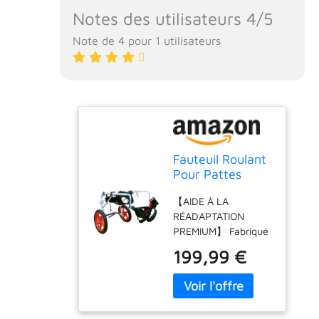
Notes des utilisateurs 4/5
Note de 4 pour 1 utilisateurs
Fauteuil Roulant
Pour Pattes
Arrière Pour
【AIDE À LA
Chien – Fauteuil
RÉADAPTATION
Roulant Pour
PREMIUM】 Fabriqué
Animal De
à partir de matériaux
Compagnie,
199,99 €
de haute qualité,
Fauteuil Roulant
légers et durables,
Réglable Pour
notre fauteuil roulant
Chien,
pour animaux de
Multifonction,