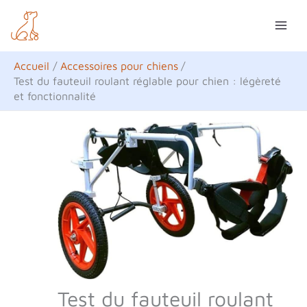
Aller
R
au
e
contenu
c
Accueil
Accessoires pour chiens
h
Test du fauteuil roulant réglable pour chien : légèreté
et fonctionnalité
e
r
c
h
e
r
Test du fauteuil roulant