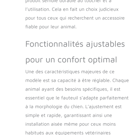
produit semble durable au toucher et à
POUR ANIMAUX DE
COMPAGNIE leur
l’utilisation. Cela en fait un choix judicieux
permet de marcher,
pour tous ceux qui recherchent un accessoire
courir et jouer en
toute simplicité. Le
fiable pour leur animal.
design réconfortant
favorise non
Fonctionnalités ajustables
seulement l’activité
physique, mais
pour un confort optimal
remonte également
le moral, favorisant
un retour à une vie
Une des caractéristiques majeures de ce
normale et heureuse.
modèle est sa capacité à être réglable. Chaque
【Robuste et
animal ayant des besoins spécifiques, il est
polyvalent】: doté
d'un cadre en
essentiel que le fauteuil s’adapte parfaitement
aluminium robuste
à la morphologie du chien. L’ajustement est
mais léger, notre
fauteuil roulant pour
simple et rapide, garantissant ainsi une
chien assure stabilité
installation aisée même pour ceux moins
et mobilité à votre
habitués aux équipements vétérinaires
animal de