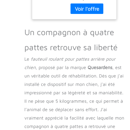
légers et durables,
Réglable Pour
notre fauteuil roulant
Chien,
pour animaux de
Multifonction,
compagnie assure un
Léger, Outils De
confort et un soutien
Promenade Pour
Un compagnon à quatre
durables à votre
Animaux De
compagnon à
Compagnie P
pattes retrouve sa liberté
fourrure. Le matériau
de support souple est
Le
fauteuil roulant pour pattes arrière pour
doux pour la peau de
votre animal, lui
chien
, proposé par la marque
Quesardens
, est
permettant de se
un véritable outil de réhabilitation. Dès que j’ai
déplacer librement et
confortablement.
installé ce dispositif sur mon chien, j’ai été
【CONFORT
impressionné par sa légèreté et sa maniabilité.
PERSONNALISABLE】
Il ne pèse que 5 kilogrammes, ce qui permet à
La sélection du bon
modèle de fauteuil
l’animal de se déplacer sans effort. J’ai
roulant est cruciale
vraiment apprécié la facilité avec laquelle mon
pour le bien-être de
compagnon à quatre pattes a retrouvé une
votre animal. Nos