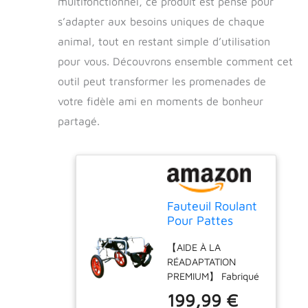
multifonctionnel, ce produit est pensé pour
s’adapter aux besoins uniques de chaque
animal, tout en restant simple d’utilisation
pour vous. Découvrons ensemble comment cet
outil peut transformer les promenades de
votre fidèle ami en moments de bonheur
partagé.
Fauteuil Roulant
Pour Pattes
Arrière Pour
【AIDE À LA
Chien – Fauteuil
RÉADAPTATION
Roulant Pour
PREMIUM】 Fabriqué
Animal De
à partir de matériaux
Compagnie,
199,99 €
de haute qualité,
Fauteuil Roulant