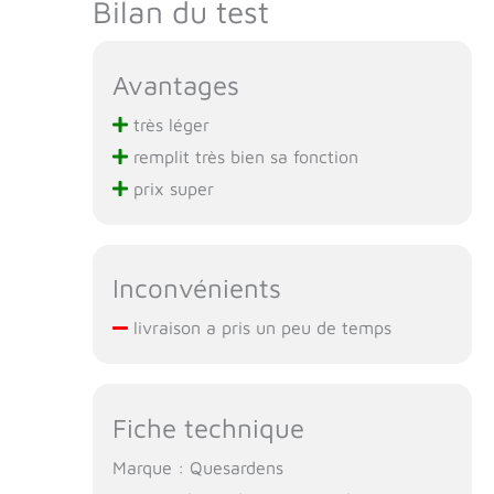
Bilan du test
compris les roues,
sont lavables,
simplifiant l'entretien
Avantages
et garantissant une
expérience propre et
très léger
hygiénique pour votre
animal de compagnie
remplit très bien sa fonction
bien-aimé.
prix super
Inconvénients
livraison a pris un peu de temps
Fiche technique
Marque : Quesardens