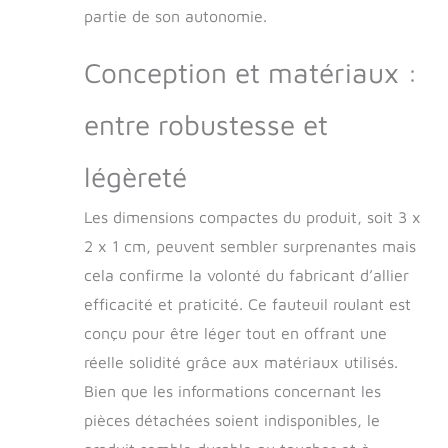
fauteuils roulants
partie de son autonomie.
sont réglables en
hauteur, en longueur
Conception et matériaux :
et en largeur,
garantissant un
ajustement parfait
entre robustesse et
pour un confort et
une sécurité ultimes.
légèreté
Renforcez le lien
entre vous et votre
Les dimensions compactes du produit, soit 3 x
animal tout en lui
apportant un soutien
2 x 1 cm, peuvent sembler surprenantes mais
essentiel. 【MOBILITÉ
cela confirme la volonté du fabricant d’allier
ET JOIE
AMÉLIORÉES】 Conçu
efficacité et praticité. Ce fauteuil roulant est
pour redonner liberté
conçu pour être léger tout en offrant une
et confiance aux
réelle solidité grâce aux matériaux utilisés.
animaux ayant des
problèmes de
Bien que les informations concernant les
jambes, notre
pièces détachées soient indisponibles, le
FAUTEUIL ROULANT