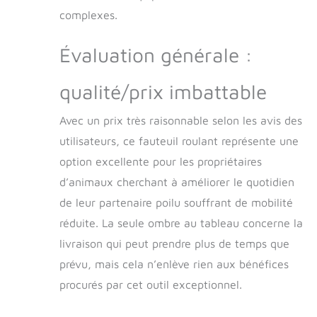
compagnie. Équipé
complexes.
de roues en mousse
dense et de bandes
Évaluation générale :
de roulement en
caoutchouc, il
parcourt différents
qualité/prix imbattable
terrains sans percer,
permettant à votre
Avec un prix très raisonnable selon les avis des
animal d'explorer
utilisateurs, ce fauteuil roulant représente une
facilement.
【PORTABLE ET
option excellente pour les propriétaires
FACILE À
d’animaux cherchant à améliorer le quotidien
ENTRETENIR】 Nos
de leur partenaire poilu souffrant de mobilité
fauteuils roulants
pour petits chiens
réduite. La seule ombre au tableau concerne la
sont facilement
livraison qui peut prendre plus de temps que
transportables et
prévu, mais cela n’enlève rien aux bénéfices
stockables, ce qui
rend le voyage et le
procurés par cet outil exceptionnel.
stockage sans tracas.
Toutes les pièces, y