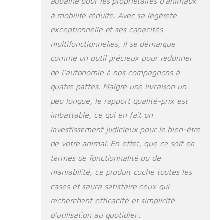
aubaine pour les propriétaires d’animaux
garantissant un
à mobilité réduite. Avec sa légèreté
ajustement parfait
pour un confort et
exceptionnelle et ses capacités
une sécurité ultimes.
multifonctionnelles, il se démarque
Renforcez le lien
comme un outil précieux pour redonner
entre vous et votre
animal tout en lui
de l’autonomie à nos compagnons à
apportant un soutien
quatre pattes. Malgré une livraison un
essentiel. 【MOBILITÉ
peu longue, le rapport qualité-prix est
ET JOIE
AMÉLIORÉES】 Conçu
imbattable, ce qui en fait un
pour redonner liberté
investissement judicieux pour le bien-être
et confiance aux
animaux ayant des
de votre animal. En effet, que ce soit en
problèmes de
termes de fonctionnalité ou de
jambes, notre
maniabilité, ce produit coche toutes les
FAUTEUIL ROULANT
POUR ANIMAUX DE
cases et saura satisfaire ceux qui
COMPAGNIE leur
recherchent efficacité et simplicité
permet de marcher,
courir et jouer en
d’utilisation au quotidien.