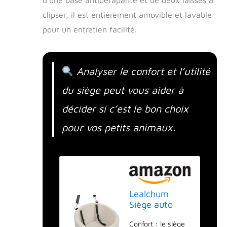
clipser, il est entièrement amovible et lavable
pour un entretien facilité.
Analyser le confort et l’utilité
du siège peut vous aider à
décider si c’est le bon choix
pour vos petits animaux.
Lealchum
Siège auto
pour chiens de
Confort : le siège
petite taille, lit