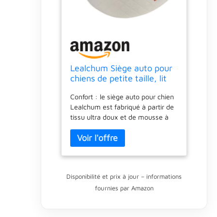
Lealchum Siège auto pour
chiens de petite taille, lit
de voiture confortable pour
Confort : le siège auto pour chien
animal domestique avec 2
Lealchum est fabriqué à partir de
laisses à clipser,
tissu ultra doux et de mousse à
entièrement amovible et
mémoire de forme, qui est
lavable, base
respirant, assurant que les chiens
antidérapante avec canal
restent à l'aise même pendant de
de ceinture
longues périodes de voyage,
soulageant l'anxiété lors de longs
Disponibilité et prix à jour – informations
trajets et permettant au
fournies par Amazon
conducteur de rester concentré
Sécurité : le siège auto pour
animaux de compagnie dispose