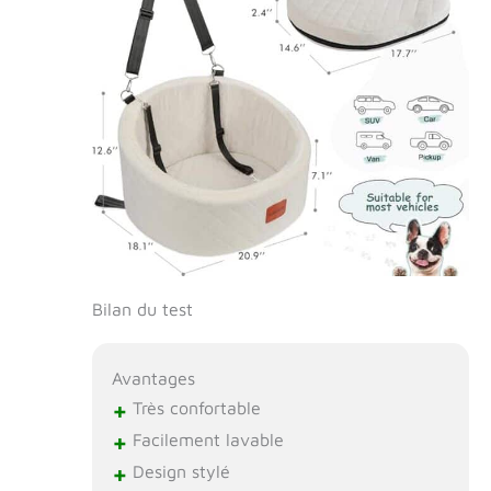
chien Lealchum
est spécialisé
dans le
développement et
la production
d'accessoires de
voiture pour
animaux de
compagnie,
offrant différents
styles de siège
adaptés aux
animaux de
Bilan du test
compagnie de
différentes tailles,
ce qui en fait le
Avantages
meilleur
+
compagnon de
Très confortable
votre animal de
+
Facilement lavable
compagnie, peu
+
Design stylé
importe où ils vont