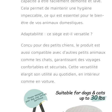
l'installation du
capacité à être facilement démonté et lavé.
siège auto pour
Cela permet de maintenir une hygiène
chiens dans la
impeccable, ce qui est essentiel pour le bien-
voiture est
extrêmement
être de vos animaux domestiques.
simple. Il peut être
utilisé dans tous
Adaptabilité : ce siège est-il versatile ?
les véhicules,
aussi bien sur les
Conçu pour des petits chiens, le produit est
sièges avant que
aussi compatible avec d’autres petits animaux
sur les sièges
arrière. Fermeture
comme les chats, garantissant des voyages
éclair à l'intérieur
confortables et sécurisés. Cette versatilité
pour un retrait
facile de la
élargit son utilité au quotidien, en intérieur
mousse pour
comme en voiture.
nettoyer la housse
à la main ou à la
machine, et facile
à remonter
Polyvalence : le
siège auto pour