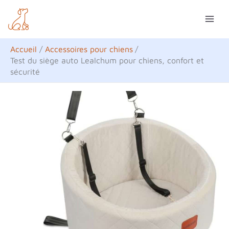
Aller
R
au
e
contenu
c
Accueil
Accessoires pour chiens
h
Test du siège auto Lealchum pour chiens, confort et
sécurité
e
r
c
h
e
r