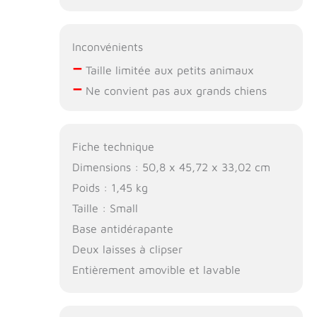
Qualité supérieure
: pour les
matériaux,
Inconvénients
Lealchum donne
–
la priorité au
Taille limitée aux petits animaux
confort de
–
Ne convient pas aux grands chiens
l'animal. Le tissu
est confortable et
respirant, et le
rembourrage en
Fiche technique
mousse rebondit
Dimensions : 50,8 x 45,72 x 33,02 cm
rapidement. Il
choisit des
Poids : 1,45 kg
fermetures éclair
Taille : Small
de marques
Base antidérapante
réputées comme
YKK, visant à
Deux laisses à clipser
fournir la meilleure
Entièrement amovible et lavable
expérience de
conduite pour les
chiens