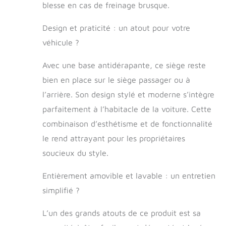
auto pour
blesse en cas de freinage brusque.
animaux de
compagnie
Design et praticité : un atout pour votre
dispose de
véhicule ?
bretelles réglables
et d'une laisse,
Avec une base antidérapante, ce siège reste
adapté pour les
petits chiens.
bien en place sur le siège passager ou à
Dessous
l’arrière. Son design stylé et moderne s’intègre
antidérapant ;
parfaitement à l’habitacle de la voiture. Cette
canal de ceinture
de sécurité ;
combinaison d’esthétisme et de fonctionnalité
propriétés
le rend attrayant pour les propriétaires
d'amortissement
de la mousse ;
soucieux du style.
couture solide ;
plusieurs couches
Entièrement amovible et lavable : un entretien
de protection
simplifié ?
assurent la
sécurité des
L’un des grands atouts de ce produit est sa
chiens Pratique :