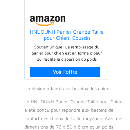
HNUOUNH Panier Grande Taille
pour Chien, Coussin
Orthopédique, Tapis avec
Soutien Unique: Le remplissage du
Couche Imperméable, Housse
panier pour chien est en forme d’oeuf
Déhoussable et Lavable, Fond
qui facilite la dispersion du poids
Antidérapant, Gris,
d’animal ainsi que la ventilation. Cela
76x50x8cm
peut soulager les douleurs articulaires
et musculaires de votre ami, en
fournissant une base plus douce et
Un design adapté aux besoins des chiens
gonflante. Respirant et Confortable: Le
tissu supérieur du lit orthopédique
Le HNUOUNH Panier Grande Taille pour Chien
chien est en velours moelleux. La
longueur raccourcie de la peluche ne
a été conçu pour répondre aux besoins de
cache pas la saleté et permet un
confort des chiens de taille moyenne. Avec des
nettoyage plus approfondi, doux pour
le nez et les pattes de votre chien. Le
dimensions de 76 x 50 x 8 cm et un poids