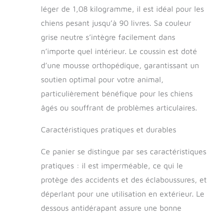
tissu est confortable et respirant, de
léger de 1,08 kilogramme, il est idéal pour les
sorte que votre chien ne résistera pas à
chiens pesant jusqu’à 90 livres. Sa couleur
s'allonger dessus, même pendant les
chaudes journées d'été. Le tapis chien
grise neutre s’intègre facilement dans
est entouré d'un tissu oxford durable,
n’importe quel intérieur. Le coussin est doté
peut résister à la plupart des saletés
d’une mousse orthopédique, garantissant un
accidentelles. Waterproof & Non-Slip:
La zone de sommeil du coussin chien
soutien optimal pour votre animal,
est faite d'un tissu à 3 couches. La
particulièrement bénéfique pour les chiens
surface de sommeil extérieure en
peluche est douce et agréable pour la
âgés ou souffrant de problèmes articulaires.
peau. La couche intermédiaire TPU
imperméable empêche le liquide de
Caractéristiques pratiques et durables
pénétrer, de sorte que le remplissage
ne sera pas mouillé. Le fond
Ce panier se distingue par ses caractéristiques
antidérapant empêche le chien de
pratiques : il est imperméable, ce qui le
glisser. Housse Extérieure Amovible: La
housse extérieure du coussin en
protège des accidents et des éclaboussures, et
mousse pour chien est amovible grâce
déperlant pour une utilisation en extérieur. Le
à une fermeture éclair de haute qualité
dessous antidérapant assure une bonne
en forme de L. Elle est très facile à