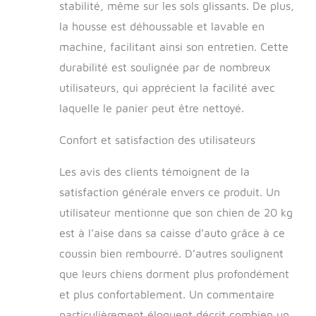
retirer et à installer. Lorsque votre chien
stabilité, même sur les sols glissants. De plus,
a un accident sur le lit, vous pouvez
la housse est déhoussable et lavable en
laver la housse extérieure plutôt que le
lit entier. Vous n'avez pas à vous
machine, facilitant ainsi son entretien. Cette
inquiéter de ne pas pouvoir mettre le lit
durabilité est soulignée par de nombreux
dans la machine à laver ou de ne pas
utilisateurs, qui apprécient la facilité avec
pouvoir le nettoyer complètement avec
une mauvaise odeur. Plusieurs Tailles
laquelle le panier peut être nettoyé.
Disponibles: Le tapis pour chien
HNUOUNH est disponible en 4 tailles. Il
Confort et satisfaction des utilisateurs
peut être utilisé dans la cage ou
directement sur le sol, et convient aux
Les avis des clients témoignent de la
cages de taille standard. Ce tapis chien
satisfaction générale envers ce produit. Un
est scellé sous vide. lorsque vous
ouvrez l'emballage, mettez le tapis de
utilisateur mentionne que son chien de 20 kg
côté pendant environ 24-48 heures
est à l’aise dans sa caisse d’auto grâce à ce
pour qu'il retrouve son état complet.
coussin bien rembourré. D’autres soulignent
que leurs chiens dorment plus profondément
et plus confortablement. Un commentaire
particulièrement éloquent décrit combien un