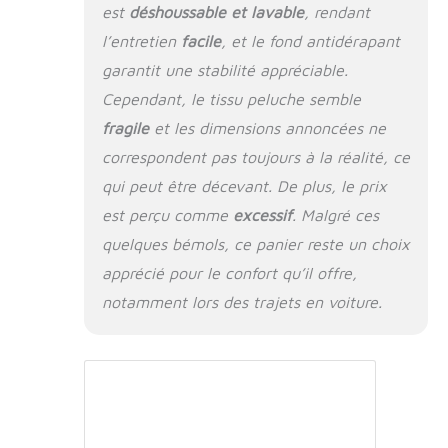
est
déshoussable et lavable
, rendant
mousse pour chien est amovible grâce
l’entretien
facile
, et le fond antidérapant
à une fermeture éclair de haute qualité
en forme de L. Elle est très facile à
garantit une stabilité appréciable.
retirer et à installer. Lorsque votre chien
Cependant, le tissu peluche semble
a un accident sur le lit, vous pouvez
laver la housse extérieure plutôt que le
fragile
et les dimensions annoncées ne
lit entier. Vous n'avez pas à vous
correspondent pas toujours à la réalité, ce
inquiéter de ne pas pouvoir mettre le lit
qui peut être décevant. De plus, le prix
dans la machine à laver ou de ne pas
pouvoir le nettoyer complètement avec
est perçu comme
excessif
. Malgré ces
une mauvaise odeur. Plusieurs Tailles
quelques bémols, ce panier reste un choix
Disponibles: Le tapis pour chien
HNUOUNH est disponible en 4 tailles. Il
apprécié pour le confort qu’il offre,
peut être utilisé dans la cage ou
notamment lors des trajets en voiture.
directement sur le sol, et convient aux
cages de taille standard. Ce tapis chien
est scellé sous vide. lorsque vous
ouvrez l'emballage, mettez le tapis de
côté pendant environ 24-48 heures
pour qu'il retrouve son état complet.