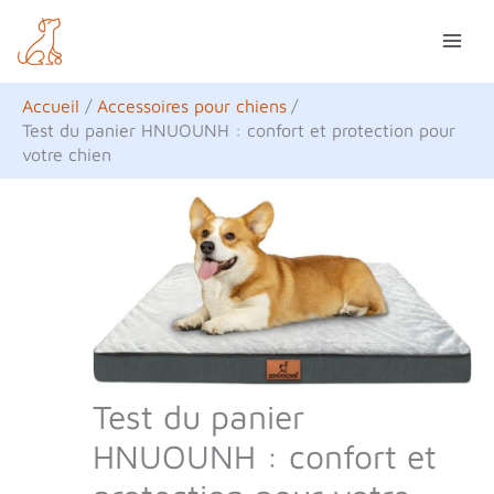
Aller
R
au
e
contenu
c
Accueil
Accessoires pour chiens
h
Test du panier HNUOUNH : confort et protection pour
votre chien
e
r
c
h
e
r
Test du panier
HNUOUNH : confort et