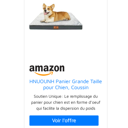
HNUOUNH Panier Grande Taille
pour Chien, Coussin
Orthopédique, Tapis avec
Soutien Unique: Le remplissage du
Couche Imperméable, Housse
panier pour chien est en forme d’oeuf
Déhoussable et Lavable, Fond
qui facilite la dispersion du poids
Antidérapant, Gris,
d’animal ainsi que la ventilation. Cela
76x50x8cm
peut soulager les douleurs articulaires
et musculaires de votre ami, en