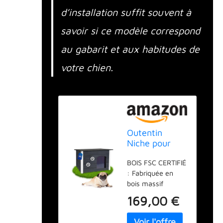
d’installation suffit souvent à
savoir si ce modèle correspond
au gabarit et aux habitudes de
votre chien.
Outentin
Niche pour
Chien en Bois
BOIS FSC CERTIFIÉ
Isolée L –
: Fabriquée en
Maison pour
bois massif
Chien
certifié FSC, cette
Extérieur
169,00 €
niche chien bois
Hiver – Refuge
offre une surface
pour Chiens