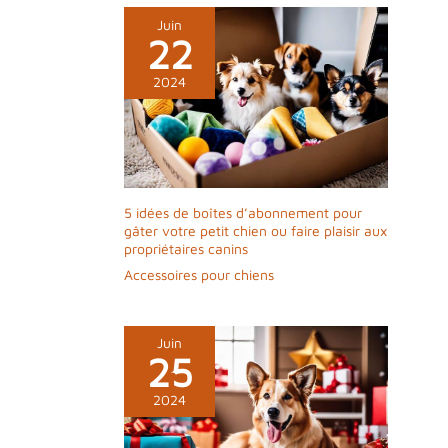
Juin
22
2024
5 idées de boîtes d’abonnement pour
gâter votre petit chien ou faire plaisir aux
propriétaires canins
Accessoires pour chiens
Juin
25
2024