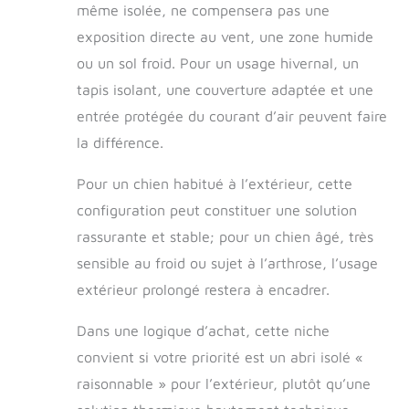
pré-percés, cette
même isolée, ne compensera pas une
niche chien
exposition directe au vent, une zone humide
extérieur se
monte facilement
ou un sol froid. Pour un usage hivernal, un
sans risque de
tapis isolant, une couverture adaptée et une
casse. Le sol plein
entrée protégée du courant d’air peuvent faire
et isolé supporte
même un chien XL
la différence.
ou XXL, assurant
un confort
Pour un chien habitué à l’extérieur, cette
optimal, une
configuration peut constituer une solution
bonne ventilation
et une résistance
rassurante et stable; pour un chien âgé, très
durable face aux
sensible au froid ou sujet à l’arthrose, l’usage
intempéries.
extérieur prolongé restera à encadrer.
Dans une logique d’achat, cette niche
convient si votre priorité est un abri isolé «
raisonnable » pour l’extérieur, plutôt qu’une