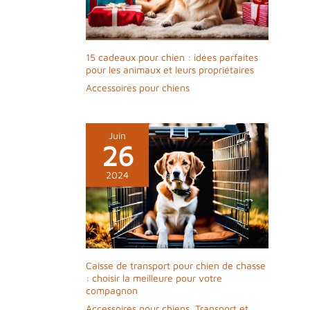
15 cadeaux pour chien : idées parfaites
pour les animaux et leurs propriétaires
Accessoires pour chiens
Juin
26
2024
Caisse de transport pour chien de chasse
: choisir la meilleure pour votre
compagnon
Accessoires pour chiens
,
Transport et