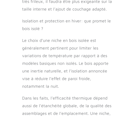
très frileux, il faudra être plus exigeante sur la
ÉLÉGANT ET SÛR
: Disponible en
taille interne et l’ajout de couchage adapté.
plusieurs couleurs
modernes, cette
Isolation et protection en hiver: que promet le
niche pour chien
bois isolé ?
jardin s’intègre
parfaitement dans
Le choix d’une niche en bois isolée est
votre extérieur. Sa
peinture
généralement pertinent pour limiter les
écologique et non
variations de température par rapport à des
toxique garantit
modèles basiques non isolés. Le bois apporte
un usage sans
odeur chimique,
une inertie naturelle, et l’isolation annoncée
offrant un
vise à réduire l’effet de paroi froide,
environnement
sûr et agréable
notamment la nuit.
pour votre
compagnon.
Dans les faits, l’efficacité thermique dépend
MONTAGE RAPIDE
aussi de l’étanchéité globale, de la qualité des
ET ROBUSTE :
assemblages et de l’emplacement. Une niche,
Grâce aux trous