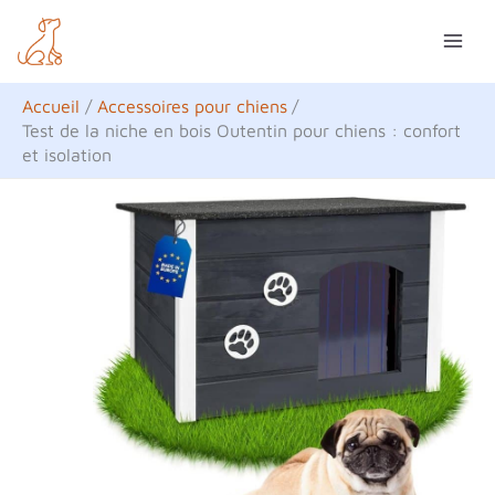
Aller
R
au
e
contenu
c
Accueil
Accessoires pour chiens
h
Test de la niche en bois Outentin pour chiens : confort
et isolation
e
r
c
h
e
r