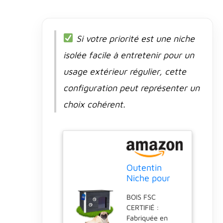
Si votre priorité est une niche
isolée facile à entretenir pour un
usage extérieur régulier, cette
configuration peut représenter un
choix cohérent.
Outentin
Niche pour
Chien en Bois
BOIS FSC
Isolée L –
CERTIFIÉ :
Maison pour
Fabriquée en
Chien