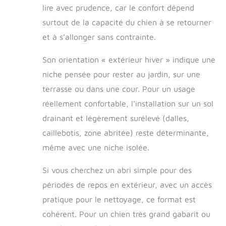
lire avec prudence, car le confort dépend
efficacement
contre la pluie, la
surtout de la capacité du chien à se retourner
neige et le vent,
et à s’allonger sans contrainte.
tout en restant sûr
pour votre animal.
Son orientation « extérieur hiver » indique une
PARFAITE POUR
L’HIVER : Grâce à
niche pensée pour rester au jardin, sur une
ses parois de 20
terrasse ou dans une cour. Pour un usage
mm avec isolation
réellement confortable, l’installation sur un sol
polystyrène, son
plancher surélevé
drainant et légèrement surélevé (dalles,
et son rideau
caillebotis, zone abritée) reste déterminante,
d’entrée, cette
niche isolée
même avec une niche isolée.
maintient votre
chien au sec et au
Si vous cherchez un abri simple pour des
chaud en hiver, et
périodes de repos en extérieur, avec un accès
au frais en été.
pratique pour le nettoyage, ce format est
Idéal pour grand
chien ou petite
cohérent. Pour un chien très grand gabarit ou
taille. DESIGN