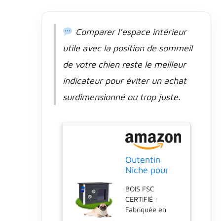
niche isolée
maintient votre
chien au sec et
Comparer l’espace intérieur
au chaud en
utile avec la position de sommeil
hiver, et au frais
en été. Idéal pour
de votre chien reste le meilleur
grand chien ou
indicateur pour éviter un achat
petite taille.
DESIGN
surdimensionné ou trop juste.
ÉLÉGANT ET SÛR
: Disponible en
plusieurs
couleurs
modernes, cette
niche pour chien
Outentin
jardin s’intègre
Niche pour
parfaitement
Chien en Bois
dans votre
BOIS FSC
Isolée L –
extérieur. Sa
CERTIFIÉ :
Maison pour
peinture
Fabriquée en
Chien
écologique et
bois massif