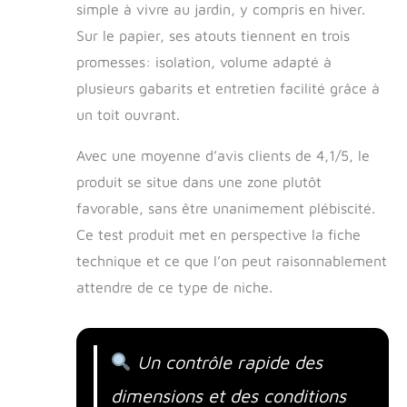
simple à vivre au jardin, y compris en hiver.
Sur le papier, ses atouts tiennent en trois
promesses: isolation, volume adapté à
plusieurs gabarits et entretien facilité grâce à
un toit ouvrant.
Avec une moyenne d’avis clients de 4,1/5, le
produit se situe dans une zone plutôt
favorable, sans être unanimement plébiscité.
Ce test produit met en perspective la fiche
technique et ce que l’on peut raisonnablement
attendre de ce type de niche.
Un contrôle rapide des
dimensions et des conditions