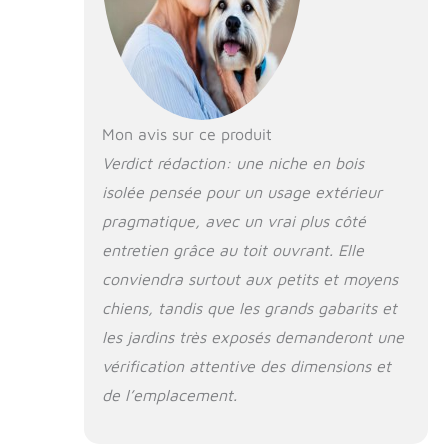
s’ouvrir
facilement pour
un nettoyage
pratique. Conçu
avec un matériau
isolant résistant
et non toxique, il
Mon avis sur ce produit
protège
Verdict rédaction: une niche en bois
efficacement
isolée pensée pour un usage extérieur
contre la pluie, la
neige et le vent,
pragmatique, avec un vrai plus côté
tout en restant
entretien grâce au toit ouvrant. Elle
sûr pour votre
animal. PARFAITE
conviendra surtout aux petits et moyens
POUR L’HIVER :
chiens, tandis que les grands gabarits et
Grâce à ses
les jardins très exposés demanderont une
parois de 20 mm
avec isolation
vérification attentive des dimensions et
polystyrène, son
de l’emplacement.
plancher surélevé
et son rideau
d’entrée, cette