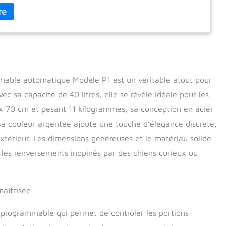
ion NATIONALE. </li><li>Informations sur : www,comederos-
roducan.es</li> .</li><li> vente directe avec des offres du
mederos-automaticos-producan.es
mable automatique Modèle P1 est un véritable atout pour
vec sa capacité de 40 litres, elle se révèle idéale pour les
 x 70 cm et pesant 11 kilogrammes, sa conception en acier
 Sa couleur argentée ajoute une touche d’élégance discrète,
xtérieur. Les dimensions généreuses et le matériau solide
r les renversements inopinés par des chiens curieux ou
maîtrisée
 programmable qui permet de contrôler les portions