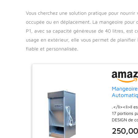
Vous cherchez une solution pratique pour nourrir 
occupée ou en déplacement. La mangeoire pour 
P1, avec sa capacité généreuse de 40 litres, est c
usage en extérieur, elle vous permet de planifie
fiable et personnalisée.
Mangeoire
Automatiqu
valable pou
.</li><li>Il 
17 portions 
DESIGN de ​​c
d'alimentatio
250,00
garanti 2 ans