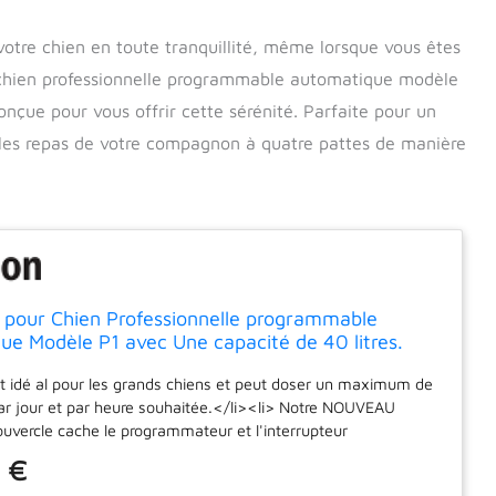
votre chien en toute tranquillité, même lorsque vous êtes
chien professionnelle programmable automatique modèle
onçue pour vous offrir cette sérénité. Parfaite pour un
r les repas de votre compagnon à quatre pattes de manière
 pour Chien Professionnelle programmable
e Modèle P1 avec Une capacité de 40 litres.
r l'extérieur.
est idé al pour les grands chiens et peut doser un maximum de
par jour et par heure souhaitée.</li><li> Notre NOUVEAU
ouvercle cache le programmateur et l'interrupteur
n, étant protégé contre les piqûres. </li><li>Sans entretien et
 €
.</li><li> Mesures ; 30x34x70cm Poids : 11 kilos</li>