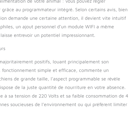
ralimentation de votre animal : vous pouvez régler
r grâce au programmateur intégré. Selon certains avis, bien
ion demande une certaine attention, il devient vite intuitif
hnophiles, un ajout personnel d’un module WIFI a même
 laisse entrevoir un potentiel impressionnant.
urs
majoritairement positifs, louant principalement son
duit, fonctionnement simple et efficace, commente un
 chiens de grande taille, l’aspect programmable se révèle
ispose de la juste quantité de nourriture en votre absence.
âce à sa tension de 220 Volts et sa faible consommation de 4
nnes soucieuses de l’environnement ou qui préfèrent limiter