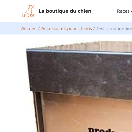
Aller
La boutique du chien
Races 
au
contenu
Accueil
Accessoires pour chiens
Test : mangeoir