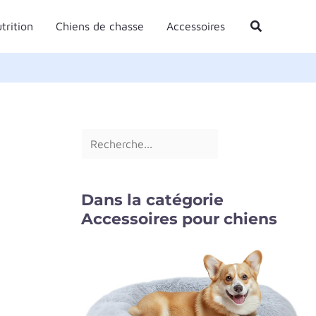
R
Rechercher
trition
Chiens de chasse
Accessoires
e
c
h
e
r
c
h
e
Dans la catégorie
r
Accessoires pour chiens