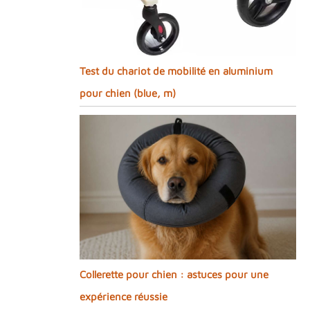
Test du chariot de mobilité en aluminium
pour chien (blue, m)
Collerette pour chien : astuces pour une
expérience réussie