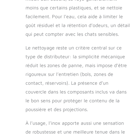
vous sortez vos
moins que certains plastiques, et se nettoie
animaux de
facilement. Pour l’eau, cela aide à limiter le
compagnie.
Système
goût résiduel et la rétention d’odeurs, un détail
d'alimentation
qui peut compter avec les chats sensibles.
automatique : la
mangeoire et le
Le nettoyage reste un critère central sur ce
distributeur d'eau
se nourrissent
type de distributeur: la simplicité mécanique
automatiquement
réduit les zones de panne, mais impose d’être
par gravité. Il y a
rigoureux sur l’entretien (bols, zones de
deux fenêtres
transparentes
contact, réservoirs). La présence d’un
pour que vous
couvercle dans les composants inclus va dans
puissiez le
surveiller, et vous
le bon sens pour protéger le contenu de la
pouvez le remplir
poussière et des projections.
à temps lorsque la
nourriture et l'eau
À l’usage, l’inox apporte aussi une sensation
sont épuisées. Le
de robustesse et une meilleure tenue dans le
chargeur ne peut