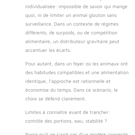
placée selon les
individualisée: impossible de savoir qui mange
besoins du
propriétaire. Il est
quoi, ni de limiter un animal glouton sans
plus stable sur le
surveillance. Dans un contexte de régimes
sol et ne sera pas
renversé ou sali
différents, de surpoids, ou de compétition
votre maison. (2)
alimentaire, un distributeur gravitaire peut
Ce distributeur
accentuer les écarts.
d'eau adopte un
design de valve en
spirale et à
Pour autant, dans un foyer où les animaux ont
ressort. (3)
des habitudes compatibles et une alimentation
Remarque de
identique, l’approche est rationnelle et
nettoyage : la
base du bol d'eau
économise du temps. Dans ce scénario, le
est conçue pour
choix se défend clairement.
être rotative. Ainsi,
le bol en acier
Limites à connaître avant de trancher:
inoxydable ne
peut pas être
contrôle des portions, eau, stabilité ?
directement retiré
pour le nettoyage.
Parce qu’il ne s’agit pas d’un modèle connecté