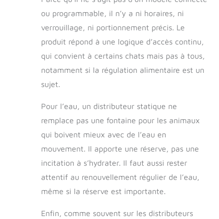
Veuillez suivre les
ou programmable, il n’y a ni horaires, ni
instructions sur la
verrouillage, ni portionnement précis. Le
page. La bonne
partie
produit répond à une logique d’accès continu,
d'alimentation :
qui convient à certains chats mais pas à tous,
alimentation
suffisante : il
notamment si la régulation alimentaire est un
s'agit d'une
sujet.
mangeoire
automatique par
Pour l’eau, un distributeur statique ne
gravité, différente
des autres
remplace pas une fontaine pour les animaux
mangeoires
qui boivent mieux avec de l’eau en
électroniques
mouvement. Il apporte une réserve, pas une
intelligentes. Notre
mangeoire
incitation à s’hydrater. Il faut aussi rester
fournira assez de
attentif au renouvellement régulier de l’eau,
nourriture aux
même si la réserve est importante.
animaux de
compagnie par
gravité sans vous
Enfin, comme souvent sur les distributeurs