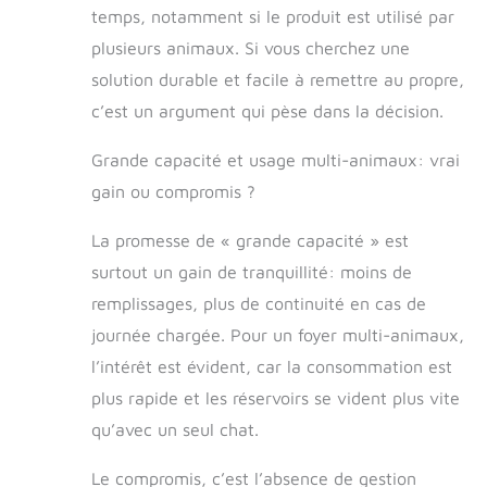
pas être connecté
temps, notamment si le produit est utilisé par
à l'application et il
plusieurs animaux. Si vous cherchez une
n'y a pas de
fonction
solution durable et facile à remettre au propre,
d'alimentation de
c’est un argument qui pèse dans la décision.
minuterie. (Cette
mangeoire n'a pas
Grande capacité et usage multi-animaux: vrai
besoin d'être
connectée à une
gain ou compromis ?
source
d'alimentation.
La promesse de « grande capacité » est
Une alimentation
surtout un gain de tranquillité: moins de
plus sûre pour les
remplissages, plus de continuité en cas de
chats) 【La partie
gauche du
journée chargée. Pour un foyer multi-animaux,
distributeur
l’intérêt est évident, car la consommation est
d'eau】-(1) Base
réglable du bol
plus rapide et les réservoirs se vident plus vite
d'eau : la base
qu’avec un seul chat.
peut être ajustée
à 180 degrés et
Le compromis, c’est l’absence de gestion