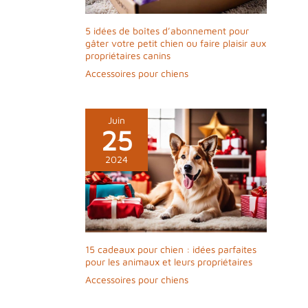
nourriture pour poisson en haut du
distributeur, ne pas enlever le seau de
nourriture, de sorte que vous pouvez
5 idées de boîtes d’abonnement pour
augmenter ou diminuer facilement la
gâter votre petit chien ou faire plaisir aux
quantité de nourriture distribuée. Grâce à la
propriétaires canins
rotation à 360 ° du socle du distributeur
Accessoires pour chiens
numérique, vous pouvez le faire pivoter
dans la position qui vous convient après
l'installation.
Juin
25
2024
15 cadeaux pour chien : idées parfaites
pour les animaux et leurs propriétaires
Accessoires pour chiens