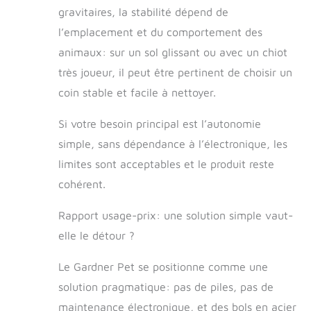
soucier qu'ils aient
gravitaires, la stabilité dépend de
faim. Environ 100
l’emplacement et du comportement des
ml de nourriture
sont fournis au bol
animaux: sur un sol glissant ou avec un chiot
par gravité. La
très joueur, il peut être pertinent de choisir un
conception des
coin stable et facile à nettoyer.
grandes prises
alimentaires est
de réduire les
Si votre besoin principal est l’autonomie
confitures
simple, sans dépendance à l’électronique, les
alimentaires. (2)
limites sont acceptables et le produit reste
Facile à nettoyer :
après avoir retiré
cohérent.
les aliments du
récipient, vous
Rapport usage-prix: une solution simple vaut-
pouvez
elle le détour ?
directement sortir
le bol alimentaire
Le Gardner Pet se positionne comme une
en acier
inoxydable pour le
solution pragmatique: pas de piles, pas de
nettoyage. (3)
maintenance électronique, et des bols en acier