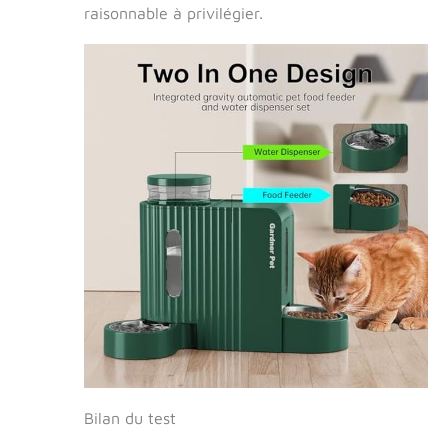
raisonnable à privilégier.
caoutchouc
antidérapants
pour éviter d'être
déplacés et
renversés. Nous
vous
recommandons de
le nettoyer une
fois par semaine
et de vérifier
régulièrement les
aliments.
Bilan du test