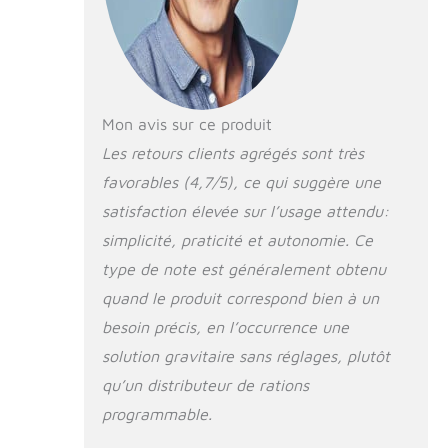
compagnie. Vous pouvez être sûr
lorsque vous sortez, en vacances,
au travail, en fête, et ne vous
inquiétez pas que les animaux
aient faim. La gamelle pliable est
également pratique lorsque vous
Mon avis sur ce produit
sortez vos animaux de
Les retours clients agrégés sont très
compagnie. Système
d'alimentation automatique : la
favorables (4,7/5), ce qui suggère une
mangeoire et le distributeur d'eau
satisfaction élevée sur l’usage attendu:
se nourrissent automatiquement
par gravité. Il y a deux fenêtres
simplicité, praticité et autonomie. Ce
transparentes pour que vous
type de note est généralement obtenu
puissiez le surveiller, et vous
quand le produit correspond bien à un
pouvez le remplir à temps lorsque
la nourriture et l'eau sont
besoin précis, en l’occurrence une
épuisées. Le chargeur ne peut pas
solution gravitaire sans réglages, plutôt
être connecté à l'application et il
n'y a pas de fonction
qu’un distributeur de rations
d'alimentation de minuterie.
programmable.
(Cette mangeoire n'a pas besoin
d'être connectée à une source