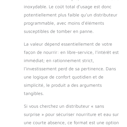
Remarque : cette
mangeoire est
inoxydable. Le coût total d’usage est donc
destinée aux
potentiellement plus faible qu’un distributeur
aliments secs
programmable, avec moins d’éléments
pour animaux de
compagnie
susceptibles de tomber en panne.
uniquement et ne
fonctionne pas
La valeur dépend essentiellement de votre
pour les aliments
façon de nourrir: en libre-service, l’intérêt est
humides. Entretien
facile : cette
immédiat; en rationnement strict,
mangeoire pour
l’investissement perd de sa pertinence. Dans
animaux de
une logique de confort quotidien et de
compagnie est
simple à
simplicité, le produit a des arguments
assembler et
tangibles.
facile à nettoyer
(lavage à la main
Si vous cherchez un distributeur « sans
uniquement). Le
fond de la
surprise » pour sécuriser nourriture et eau sur
mangeoire a des
une courte absence, ce format est une option
coussinets en