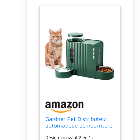
Gardner Pet Distributeur
automatique de nourriture
et d'eau pour chat en acier
Design innovant 2 en 1 :
inoxydable 2 en 1 grande