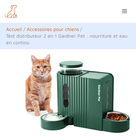
Aller
R
au
e
contenu
c
Accueil
Accessoires pour chiens
h
Test distributeur 2 en 1 Gardner Pet : nourriture et eau
en continu
e
r
c
h
e
r