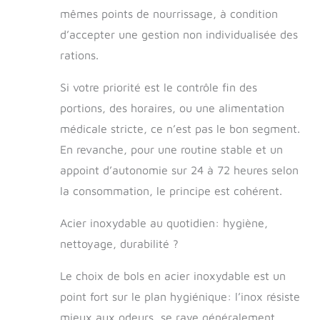
grand récipient
mêmes points de nourrissage, à condition
peut remplir 3 l
d'eau et contenir
d’accepter une gestion non individualisée des
1,3 l de nourriture
rations.
(3 L). Il peut
répondre aux
Si votre priorité est le contrôle fin des
besoins quotidiens
d'alimentation des
portions, des horaires, ou une alimentation
animaux de
médicale stricte, ce n’est pas le bon segment.
compagnie. Vous
En revanche, pour une routine stable et un
pouvez être sûr
lorsque vous
appoint d’autonomie sur 24 à 72 heures selon
sortez, en
la consommation, le principe est cohérent.
vacances, au
travail, en fête, et
Acier inoxydable au quotidien: hygiène,
ne vous inquiétez
pas que les
nettoyage, durabilité ?
animaux aient
faim. La gamelle
Le choix de bols en acier inoxydable est un
pliable est
point fort sur le plan hygiénique: l’inox résiste
également
pratique lorsque
mieux aux odeurs, se raye généralement