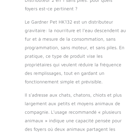
Distributeur 2 en 1 sans piles: pour quels
inoxydable le
rendent plus
foyers est-ce pertinent ?
solide.
L'alimentation des
Le Gardner Pet HK132 est un distributeur
gamelles en acier
gravitaire: la nourriture et l’eau descendent au
inoxydable est
fur et à mesure de la consommation, sans
plus saine pour
vos animaux de
programmation, sans moteur, et sans piles. En
compagnie. Plus
pratique, ce type de produit vise les
pratique, plus
pratique, et
propriétaires qui veulent réduire la fréquence
adapté pour les
des remplissages, tout en gardant un
chiens ou chats de
fonctionnement simple et prévisible.
petite et moyenne
taille. (Nourrissez
Il s’adresse aux chats, chatons, chiots et plus
facilement deux
animaux à la fois)
largement aux petits et moyens animaux de
Mangeoire de
compagnie. L’usage recommandé « plusieurs
grande capacité
pour animaux de
animaux » indique une capacité pensée pour
compagnie : le
des foyers où deux animaux partagent les