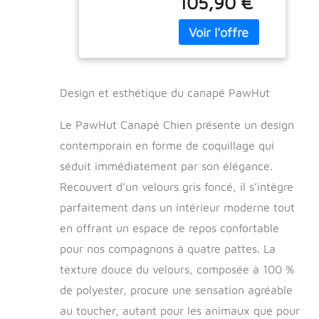
105,90 €
pour ajouter une
touche d'originalité
et de raffinement
supplémentaire à
votre intérieur LIT
CANAPÉ GRANDE
Design et esthétique du canapé PawHut
TAILLE
POLYVALENT :
Le PawHut Canapé Chien présente un design
canapé pour chien
grande taille dim.
contemporain en forme de coquillage qui
98L x 60l x 35H cm
séduit immédiatement par son élégance.
: convient aussi
Recouvert d’un velours gris foncé, il s’intègre
bien aux chiens
qu'aux chats
parfaitement dans un intérieur moderne tout
GRAND CONFORT :
en offrant un espace de repos confortable
coussin grand
confort fourni
pour nos compagnons à quatre pattes. La
(garnissage mousse
texture douce du velours, composée à 100 %
haute densité)
de polyester, procure une sensation agréable
ENTRETIEN
PRATIQUE : lit pour
au toucher, autant pour les animaux que pour