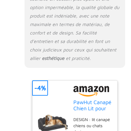
option imperméable, la qualité globale du
produit est indéniable, avec une note
maximale en termes de matériau, de
confort et de design. Sa facilité
d’entretien et sa durabilité en font un
choix judicieux pour ceux qui souhaitent
allier
esthétique
et praticité.
-4%
PawHut Canapé
Chien Lit pour
Chien Chat
DESIGN : lit canapé
Velours 98L x
chiens ou chats
60l x 35H cm