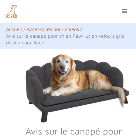
Aller
R
au
e
contenu
c
Accueil
Accessoires pour chiens
h
Avis sur le canapé pour chien PawHut en velours gris
design coquillage
e
r
c
h
e
r
Avis sur le canapé pour