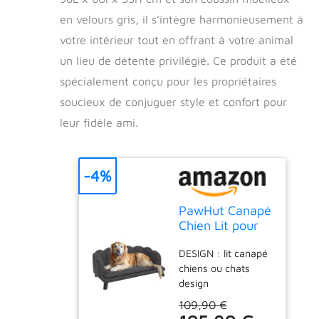
en velours gris, il s’intègre harmonieusement à
votre intérieur tout en offrant à votre animal
un lieu de détente privilégié. Ce produit a été
spécialement conçu pour les propriétaires
soucieux de conjuguer style et confort pour
leur fidèle ami.
-4%
PawHut Canapé
Chien Lit pour
Chien Chat
DESIGN : lit canapé
Velours 98L x
chiens ou chats
60l x 35H cm
design
Gris
contemporain
109,90 €
coquillage : idéal