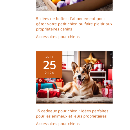
mouvements actifs, améliorant ainsi la
sécurité et le confort. Options de Taille
Polyvalentes - La taille moyenne du lit pour
chat lavable convient parfaitement aux
5 idées de boîtes d’abonnement pour
chats, tandis que la grande taille convient
gâter votre petit chien ou faire plaisir aux
aux chiens de taille moyenne ou aux foyers
propriétaires canins
multi-animaux. Choisissez la taille appropriée
Accessoires pour chiens
pour offrir à votre animal un espace de
repos idéal.
Juin
25
2024
15 cadeaux pour chien : idées parfaites
pour les animaux et leurs propriétaires
Accessoires pour chiens