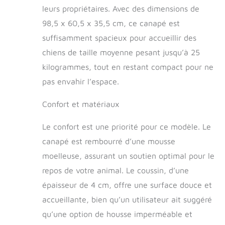
chien facile à
leurs propriétaires. Avec des dimensions de
entretien, pratique à
98,5 x 60,5 x 35,5 cm, ce canapé est
l'aide d'un éponge
légèrement humide
suffisamment spacieux pour accueillir des
(coussin amovible)
chiens de taille moyenne pesant jusqu’à 25
ROBUSTE ET
STABLE : structure
kilogrammes, tout en restant compact pour ne
robuste en contre-
pas envahir l’espace.
plaqué, 4 pieds en
bois massif de
Confort et matériaux
bouleau avec patins
antidérapants :
Le confort est une priorité pour ce modèle. Le
stabilité optimale,
usage pérenne
canapé est rembourré d’une mousse
moelleuse, assurant un soutien optimal pour le
repos de votre animal. Le coussin, d’une
épaisseur de 4 cm, offre une surface douce et
accueillante, bien qu’un utilisateur ait suggéré
qu’une option de housse imperméable et