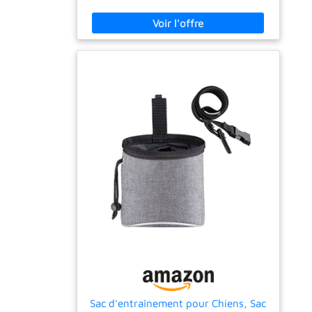
DE GOURMANDISE : De l'agneau pour un
maximum de goût et une digestion facile.
SANS CÉRÉALES : Dans nos friandises pour
chien EXIT le riz, le blé, le maïs et toute autre
céréale. Ainsi, elles sont plus digestes, et
disposent d'un faible indice glycémique.
POUR TOUS LES ÂGES : Adaptées aux chiots,
chiens adultes et seniors. SOUTIEN DU
SYSTÈME IMMUNITAIRE : Enrichies en
vitamine C et en prébiotiques, nos friandises
de dressage favorisent une santé optimale
en renforçant le système immunitaire de
votre chien UNE MARQUE FRANÇAISE : Chez
Franklin, nos friandises pour chien sont
conçues avec des ingrédients de haute
qualité, sans céréales, sans OGM, sans
colorants ni arômes artificiels. COMPOSITION
: Agneau 36%, pois séchés 34%, glycérine
végétale 18%, levure hydrolysée 6%, mélasse
3%, lignocellulose 2%, romarin séché 1%,
Lactobacillus helveticus HA (probiotiques)
Sac d'entraînement pour Chiens, Sac