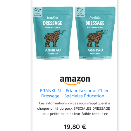
FRANKLIN – Friandises pour Chien
Dressage – Spéciales Éducation –
Riche en Agneau – sans Céréales –
Les informations ci-dessous s'appliquent à
Peu Calorique – Fermeture Intégrée –
chaque unité du pack SPÉCIALES DRESSAGE :
Sachet Recyclable - 150 g (Lot de 2)
Leur petite taille et leur faible teneur en
calories font de ces friandises la récompense
parfaite pour les séances d'éducation de
19,80 €
votre chiot ou de votre chien adulte. UN MAX