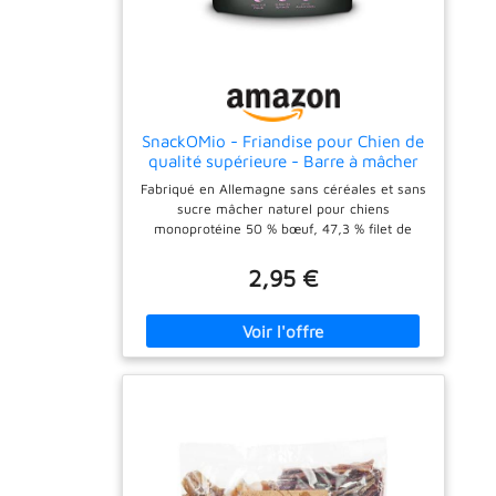
SnackOMio - Friandise pour Chien de
qualité supérieure - Barre à mâcher
croustillante au Blanc de Poulet, sans
Fabriqué en Allemagne sans céréales et sans
céréales, 1 Paquet (1 x 70g)
sucre mâcher naturel pour chiens
monoprotéine 50 % bœuf, 47,3 % filet de
poitrine de poulet, fécule de pommes de
terre
2,95 €