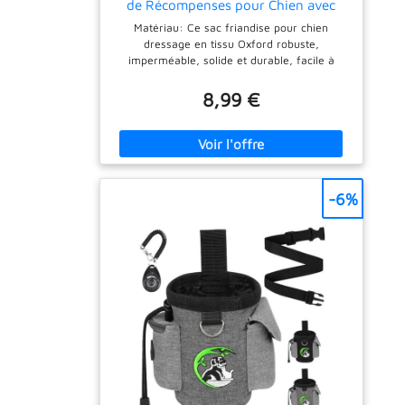
de Récompenses pour Chien avec
Distributeur de Sacs à Crotte et
Matériau: Ce sac friandise pour chien
Ceinture Ajustable (Gris)
dressage en tissu Oxford robuste,
imperméable, solide et durable, facile à
transporter. Taille: La taille du sac friandise
pour chien est de 15 × 14,5 cm/5,9 × 5,7
8,99 €
pouces, ce qui peut contenir des collations ou
des accessoires de dressage de chiens, etc.
Pratique: La sac à friandises peut être
facilement ouverte et fermée avec le cordon
de serrage afin que les collations ne tombent
pas. Le distributeur de sacs à caca intégré
-6%
est également très pratique. Ajuster: Livré
avec une ceinture réglable qui s'ajuste
arbitrairement devant 60-120 cm et se fixe
facilement à la ceinture via le clip de
ceinture du pochette dressage chien.
Utilisation: La pochette friandise chien est
parfaite pour se clipser à votre ceinture ou à
votre taille lorsque vous êtes en
déplacement, et la grande ouverture permet
d'atteindre facilement vos collations.