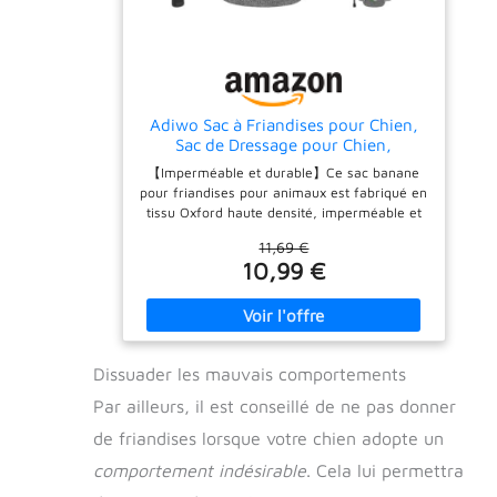
Adiwo Sac à Friandises pour Chien,
Sac de Dressage pour Chien,
Pochette de Dressage pour Chien,
【Imperméable et durable】Ce sac banane
Pochette pour Chien avec
pour friandises pour animaux est fabriqué en
Distributeur de Sacs, Aves Clicker de
tissu Oxford haute densité, imperméable et
Dressages, Gris
résistant aux taches, ce qui le rend résistant
11,69 €
à l'humidité extérieure et aux débris
10,99 €
alimentaires. Ce tissu dense est résistant à
l'abrasion et aux déchirures, ce qui le rend
durable et indéformable au quotidien. Il allie
légèreté et durabilité. 【Deux options de
port】Ce sac à friandises portable pour
Dissuader les mauvais comportements
animaux se porte avec une ceinture réglable
pour un tour de taille compris entre 64 et 120
Par ailleurs, il est conseillé de ne pas donner
cm. Il peut également être attaché à un sac à
dos ou à un pantalon grâce à son clip arrière.
de friandises lorsque votre chien adopte un
Les deux options sont simples et faciles à
comportement indésirable
. Cela lui permettra
utiliser, permettant de trouver facilement la
taille idéale. 【Conception pratique】Ce sac à