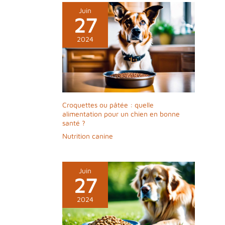
Juin
27
2024
Croquettes ou pâtée : quelle
alimentation pour un chien en bonne
santé ?
Nutrition canine
Juin
27
2024