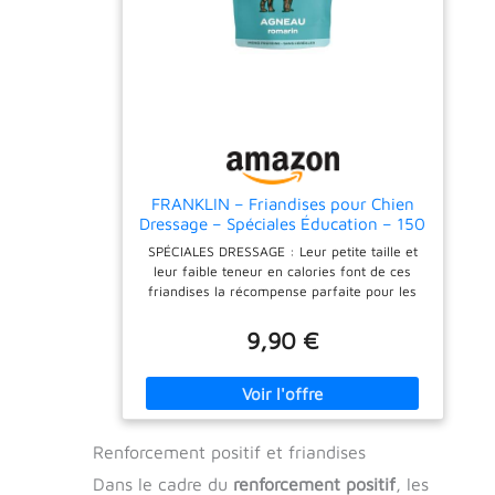
FRANKLIN – Friandises pour Chien
Dressage – Spéciales Éducation – 150
g
SPÉCIALES DRESSAGE : Leur petite taille et
leur faible teneur en calories font de ces
friandises la récompense parfaite pour les
séances d'éducation de votre chiot ou de
votre chien adulte. UN MAX DE
9,90 €
GOURMANDISE : De l'agneau pour un
maximum de goût et une digestion facile.
SANS CÉRÉALES : Dans nos friandises pour
chien EXIT le riz, le blé, le maïs et toute autre
céréale. Ainsi, elles sont plus digestes, et
Renforcement positif et friandises
disposent d'un faible indice glycémique.
POUR TOUS LES ÂGES : Adaptées aux chiots,
Dans le cadre du
renforcement positif
, les
chiens adultes et seniors. SOUTIEN DU