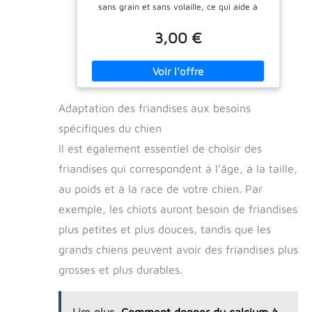
sans grain et sans volaille, ce qui aide à
soutenir l'estomac sensible de votre chien.
SAUMON COMME INGRÉDIENT PRINCIPAL :
3,00 €
des friandises tendres au saumon pour
récompenser votre chien tout au long de la
journée. SUPPORT DE LA PEAU ET DU PELAGE
: les acides gras oméga 3 et 6 de l'huile de
saumon et des graines de lin contribuent à
Adaptation des friandises aux besoins
une peau saine et un pelage brillant.
RECETTE À INGRÉDIENTS LIMITÉS : une
spécifiques du chien
friandise délicieuse, facile à digérer et
naturellement hypoallergénique pour aider
Il est également essentiel de choisir des
les chiens sensibles à la nourriture.
friandises qui correspondent à l’âge, à la taille,
RÉCOMPENSES SANS CULPABLITÉ : taille
idéale avec une texture douce et seulement
au poids et à la race de votre chien. Par
5 kcal par pièce.
exemple, les chiots auront besoin de friandises
plus petites et plus douces, tandis que les
grands chiens peuvent avoir des friandises plus
grosses et plus durables.