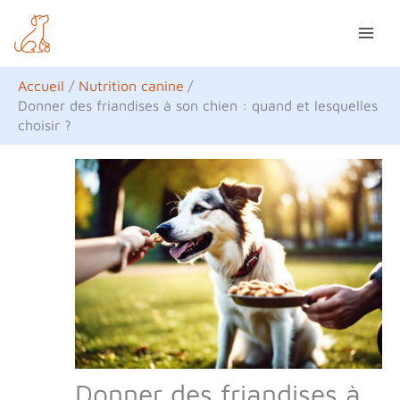
Aller
R
au
e
contenu
c
Accueil
Nutrition canine
h
Donner des friandises à son chien : quand et lesquelles
choisir ?
e
r
c
h
e
r
Donner des friandises à