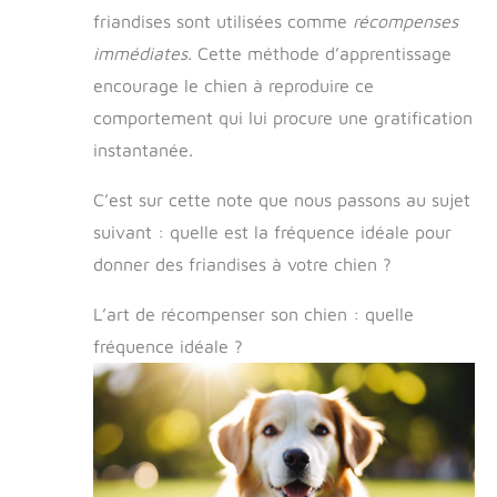
SYSTÈME IMMUNITAIRE : Enrichies en
friandises sont utilisées comme
récompenses
vitamine C et en prébiotiques, nos friandises
immédiates
. Cette méthode d’apprentissage
de dressage favorisent une santé optimale
en renforçant le système immunitaire de
encourage le chien à reproduire ce
votre chien UNE MARQUE FRANÇAISE : Chez
Franklin, nos friandises pour chien sont
comportement qui lui procure une gratification
conçues avec des ingrédients de haute
instantanée.
qualité, sans céréales, sans OGM, sans
colorants ni arômes artificiels. COMPOSITION
: Agneau 36%, pois séchés 34%, glycérine
C’est sur cette note que nous passons au sujet
végétale 18%, levure hydrolysée 6%, mélasse
suivant : quelle est la fréquence idéale pour
3%, lignocellulose 2%, romarin séché 1%,
Lactobacillus helveticus HA (probiotiques)
donner des friandises à votre chien ?
L’art de récompenser son chien : quelle
fréquence idéale ?