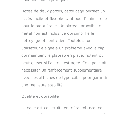
122 x 75 x 81 cm
convient aux chiens
Dotée de deux portes, cette cage permet un
de 42 à 50 kg.Si
accès facile et flexible, tant pour l’animal que
votre chien est trop
pour le propriétaire. Un plateau amovible en
grand ou trop lourd
pour cette cage,
métal noir est inclus, ce qui simplifie le
nous vous
nettoyage et l’entretien. Toutefois, un
recommandons
utilisateur a signalé un problème avec le clip
d'acheter le modèle
de taille supérieure.
qui maintient le plateau en place, notant qu’il
[Facile à
peut glisser si l’animal est agité. Cela pourrait
assembler, facile à
déplacer] Aucun
nécessiter un renforcement supplémentaire
outil n'est
avec des attaches de type câble pour garantir
nécessaire, il suffit
une meilleure stabilité.
de fixer les
verrous.La cage est
Qualité et durabilité
pliable.Grâce aux 2
poignées sur le
dessus, elle est
La cage est construite en métal robuste, ce
facile à transportée