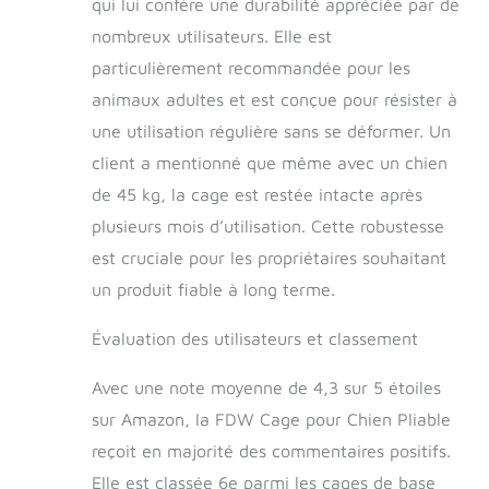
qui lui confère une durabilité appréciée par de
partout.
[Facile à
nombreux utilisateurs. Elle est
nettoyer, esprit
tranquille] Cette
particulièrement recommandée pour les
cage pour animaux
animaux adultes et est conçue pour résister à
est équipée d'un
plateau en plastique
une utilisation régulière sans se déformer. Un
amovible, ce qui la
client a mentionné que même avec un chien
rend facile à être
de 45 kg, la cage est restée intacte après
nettoyée.Donnez à
votre chien un
plusieurs mois d’utilisation. Cette robustesse
endroit privé et
est cruciale pour les propriétaires souhaitant
propre.
un produit fiable à long terme.
Évaluation des utilisateurs et classement
Avec une note moyenne de 4,3 sur 5 étoiles
sur Amazon, la FDW Cage pour Chien Pliable
reçoit en majorité des commentaires positifs.
Elle est classée 6e parmi les cages de base