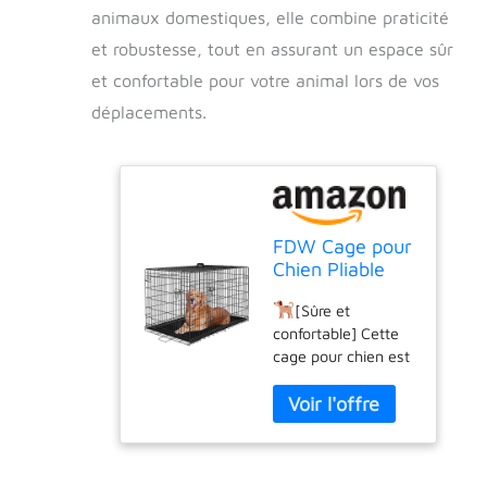
animaux domestiques, elle combine praticité
et robustesse, tout en assurant un espace sûr
et confortable pour votre animal lors de vos
déplacements.
FDW Cage pour
Chien Pliable
avec 2 Portes,
[Sûre et
Plateau
confortable] Cette
Amovible, 122 x
cage pour chien est
75 x 81 cm,
fabriquée en fil
Cage de
métallique durable,
Transport
solide et résistant à
Chien, Lapin,
la rouille avec une
Chiot et
surface lisse et sans
Animaux