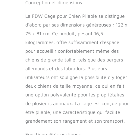
bords
Domestique, en
Conception et dimensions
tranchants.Voici un
Metal, Noir
endroit sûr et
La FDW Cage pour Chien Pliable se distingue
confortable pour
d’abord par ses dimensions généreuses : 122 x
votre chien.
75 x 81 cm. Ce produit, pesant 16,5
[Doubles portes et
verrous, double
kilogrammes, offre suffisamment d’espace
sécurité] la cage a
pour accueillir confortablement même des
deux portes, une
sur le côté et une
chiens de grande taille, tels que des bergers
sur le devant. Les
allemands et des labradors. Plusieurs
deux portes
utilisateurs ont souligné la possibilité d’y loger
permettent à votre
animal d’entrer et
deux chiens de taille moyenne, ce qui en fait
de sortir
une option polyvalente pour les propriétaires
facilement.Les
verrous en L
de plusieurs animaux. La cage est conçue pour
empêchent votre
être pliable, une caractéristique qui facilite
animal de les ouvrir
grandement son rangement et son transport.
lui-même.
[Choisissez la bonne
Fonctionnalités pratiques
taille] Cette cage de