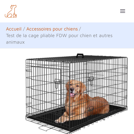
Aller
R
au
e
contenu
c
Accueil
Accessoires pour chiens
h
Test de la cage pliable FDW pour chien et autres
animaux
e
r
c
h
e
r