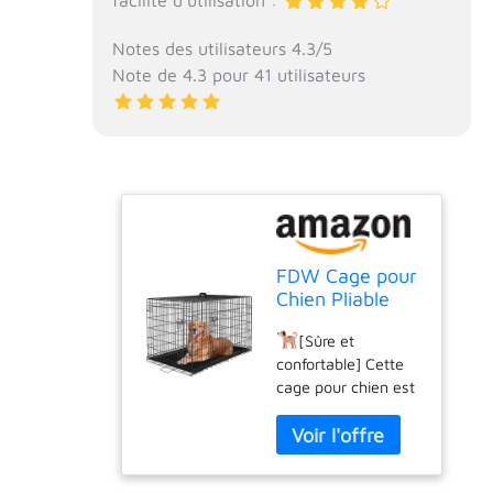
Notes des utilisateurs 4.3/5
Note de 4.3 pour 41 utilisateurs
FDW Cage pour
Chien Pliable
avec 2 Portes,
[Sûre et
Plateau
confortable] Cette
Amovible, 122 x
cage pour chien est
75 x 81 cm,
fabriquée en fil
Cage de
métallique durable,
Transport
solide et résistant à
Chien, Lapin,
la rouille avec une
Chiot et