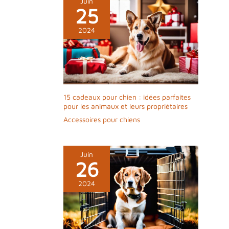
Juin
25
2024
15 cadeaux pour chien : idées parfaites
pour les animaux et leurs propriétaires
Accessoires pour chiens
Juin
26
2024