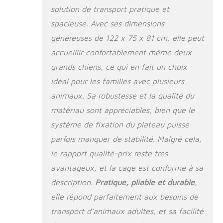
[Choisissez la bonne
solution de transport pratique et
taille] Cette cage de
122 x 75 x 81 cm
spacieuse. Avec ses dimensions
convient aux chiens
généreuses de 122 x 75 x 81 cm, elle peut
de 42 à 50 kg.Si
accueillir confortablement même deux
votre chien est trop
grand ou trop lourd
grands chiens, ce qui en fait un choix
pour cette cage,
idéal pour les familles avec plusieurs
nous vous
animaux. Sa robustesse et la qualité du
recommandons
d'acheter le modèle
matériau sont appréciables, bien que le
de taille supérieure.
système de fixation du plateau puisse
[Facile à
assembler, facile à
parfois manquer de stabilité. Malgré cela,
déplacer] Aucun
le rapport qualité-prix reste très
outil n'est
avantageux, et la cage est conforme à sa
nécessaire, il suffit
de fixer les
description.
Pratique, pliable et durable
,
verrous.La cage est
elle répond parfaitement aux besoins de
pliable.Grâce aux 2
poignées sur le
transport d’animaux adultes, et sa facilité
dessus, elle est