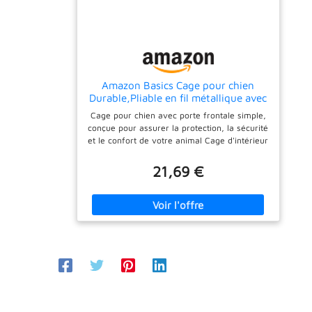
être nettoyée. Donnez à votre chien un
endroit privé et propre, il vous remerciera
Amazon Basics Cage pour chien
Durable,Pliable en fil métallique avec
plateau, Porte simple, L 56 x l 33 x H
Cage pour chien avec porte frontale simple,
41 cm, Noir
conçue pour assurer la protection, la sécurité
et le confort de votre animal Cage d'intérieur
pour chien de 56 cm en fil métallique durable
; plateau solide et poignée supérieure inclus
21,69 €
Mécanisme de verrouillage manuel fiable
pour un confinement sûr et sécurisé Se plie à
plat pour un transport facile et un rangement
compact ; plateau en plastique amovible pour
un nettoyage facile Dimensions du produit :
56 x 33 x 40,6 cm (L x l x H)