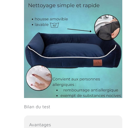
chats de
différentes tailles
et couleurs - à
vous de choisir.
Taille S- 60 x 40
cm - lit pour
chiens de grande
taille. La tolérance
des dimensions
est d'environ 5%.
Les dimensions
indiquées sont les
dimensions hors
tout - les
dimensions
intérieures sont
d'environ 30 x
20cm . Idéal pour
Bilan du test
les petits chiens et
chats FUUFEE
vous garantit la
Avantages
meilleure qualité