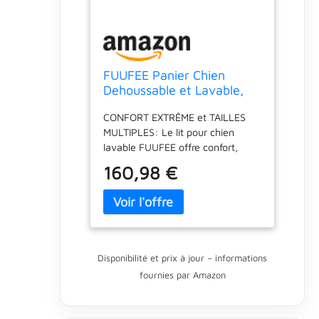
FUUFEE Panier Chien
Dehoussable et Lavable,
Lit 100 x 80 cm, Coussin
CONFORT EXTRÊME et TAILLES
Dog Bed, Canapé
MULTIPLES: Le lit pour chien
lavable FUUFEE offre confort,
qualité de sommeil, repos
160,98 €
agréable et sécurité aux animaux,
avec une utilisation confortable
pour leurs propriétaires. Les
housses amovibles sont
facilement lavables en machine,
assurant ainsi la durabilité et
Disponibilité et prix à jour – informations
l'aspect neuf du produit pendant
fournies par Amazon
de nombreuses années. Fuufee
propose paniers et mobilier pour
chiens HAUTE QUALITÉ -