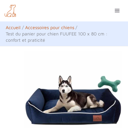
Aller
R
au
e
contenu
c
Accueil
Accessoires pour chiens
h
Test du panier pour chien FUUFEE 100 x 80 cm :
confort et praticité
e
r
c
h
e
r