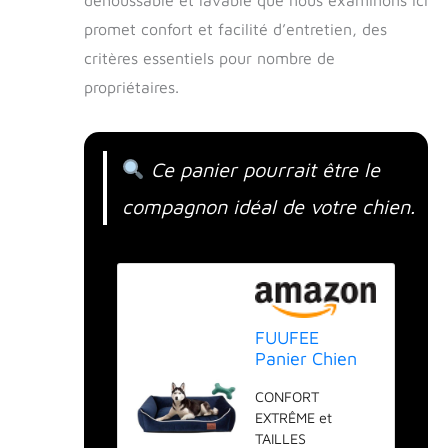
promet confort et facilité d’entretien, des
critères essentiels pour nombre de
propriétaires.
Ce panier pourrait être le
compagnon idéal de votre chien.
FUUFEE
Panier Chien
Dehoussable
CONFORT
et Lavable, Lit
EXTRÊME et
100 x 80 cm,
TAILLES
Coussin Dog