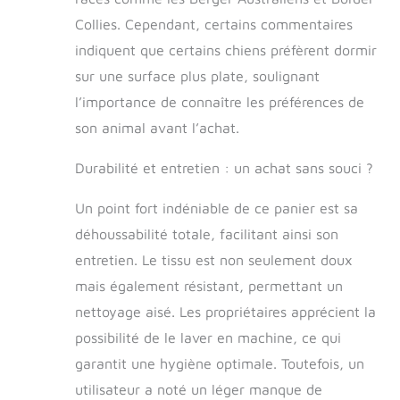
propose paniers et
mobilier pour
Collies. Cependant, certains commentaires
chiens HAUTE
indiquent que certains chiens préfèrent dormir
QUALITÉ -
sur une surface plus plate, soulignant
Caractéristiques :
coussin chien
l’importance de connaître les préférences de
dehoussable . Nos
son animal avant l’achat.
panier pour chien,
oreiller pour chien
Durabilité et entretien : un achat sans souci ?
sont 100% cousus
à la main,
Un point fort indéniable de ce panier est sa
fabriqués avec
des tissus certifiés
déhoussabilité totale, facilitant ainsi son
doux et agréables
entretien. Le tissu est non seulement doux
au toucher. Dans
le processus de
mais également résistant, permettant un
production, nous
nettoyage aisé. Les propriétaires apprécient la
utilisons
possibilité de le laver en machine, ce qui
uniquement des
produits semi-finis
garantit une hygiène optimale. Toutefois, un
testés, certifiés
utilisateur a noté un léger manque de
Oeko-Tex