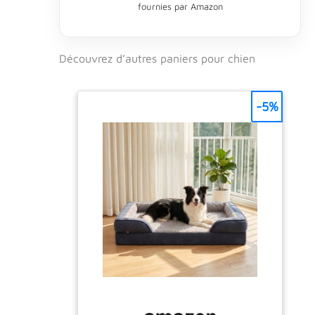
fournies par Amazon
de nombreuses années. Fuufee
propose paniers et mobilier pour
chiens HAUTE QUALITÉ -
Caractéristiques : coussin chien
Découvrez d’autres paniers pour chien
dehoussable . Nos panier pour
chien, oreiller pour chien sont
100% cousus à la main, fabriqués
-5%
avec des tissus certifiés doux et
agréables au toucher. Dans le
processus de production, nous
utilisons uniquement des produits
semi-finis testés, certifiés Oeko-
Tex Standard 100 et provenant
d'Europe. Les produits qui ont reçu
ce label de qualité sont exempts
de substances nocives. FACILE
D'ENTRETIEN - Les deux côtés et
le fond du couchage chien sont
équipés de fermetures éclair qui
permettent de retirer rapidement
la garniture. La housse peut être