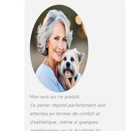
Caractéristiques : coussin chien
dehoussable . Nos panier pour
chien, oreiller pour chien sont
100% cousus à la main, fabriqués
avec des tissus certifiés doux et
agréables au toucher. Dans le
processus de production, nous
utilisons uniquement des produits
semi-finis testés, certifiés Oeko-
Tex Standard 100 et provenant
d'Europe. Les produits qui ont reçu
ce label de qualité sont exempts
de substances nocives. FACILE
D'ENTRETIEN - Les deux côtés et
le fond du couchage chien sont
équipés de fermetures éclair qui
Mon avis sur ce produit
permettent de retirer rapidement
Ce panier répond parfaitement aux
la garniture. La housse peut être
attentes en termes de confort et
lavée dans une machine à laver à
40°C. Le fond et les côtés sont
d’esthétique, même si quelques
remplis de granulés de silicone
améliorations sur la durabilité du