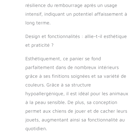
résilience du rembourrage après un usage
Standard 100 et
provenant
intensif, indiquant un potentiel affaissement à
d'Europe. Les
long terme.
produits qui ont
reçu ce label de
Design et fonctionnalités : allie-t-il esthétique
qualité sont
exempts de
et praticité ?
substances
nocives. FACILE
Esthétiquement, ce panier se fond
D'ENTRETIEN -
parfaitement dans de nombreux intérieurs
Les deux côtés et
le fond du
grâce à ses finitions soignées et sa variété de
couchage chien
couleurs. Grâce à sa structure
sont équipés de
hypoallergénique, il est idéal pour les animaux
fermetures éclair
qui permettent de
à la peau sensible. De plus, sa conception
retirer rapidement
permet aux chiens de jouer et de cacher leurs
la garniture. La
housse peut être
jouets, augmentant ainsi sa fonctionnalité au
lavée dans une
quotidien.
machine à laver à