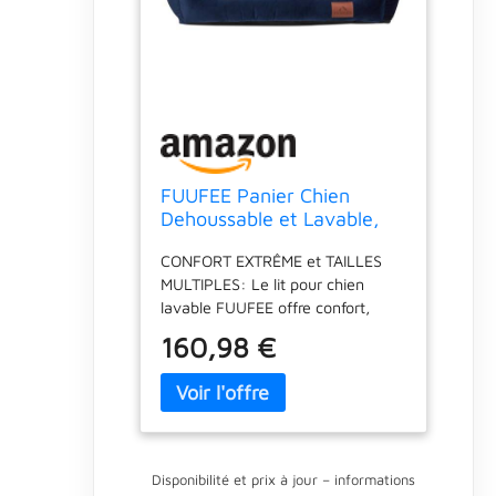
FUUFEE Panier Chien
Dehoussable et Lavable,
Lit 100 x 80 cm, Coussin
CONFORT EXTRÊME et TAILLES
Dog Bed, Canapé
MULTIPLES: Le lit pour chien
lavable FUUFEE offre confort,
qualité de sommeil, repos
160,98 €
agréable et sécurité aux animaux,
avec une utilisation confortable
pour leurs propriétaires. Les
housses amovibles sont
facilement lavables en machine,
assurant ainsi la durabilité et
Disponibilité et prix à jour – informations
l'aspect neuf du produit pendant