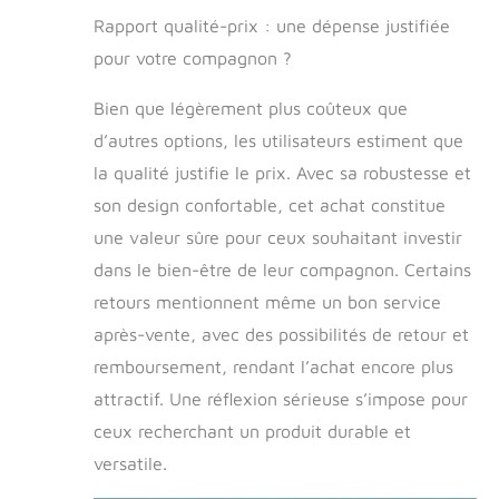
40°C. Le fond et
Rapport qualité-prix : une dépense justifiée
les côtés sont
pour votre compagnon ?
remplis de
granulés de
silicone
Bien que légèrement plus coûteux que
hypoallergéniques
d’autres options, les utilisateurs estiment que
et élastiques, qui
la qualité justifie le prix. Avec sa robustesse et
ne se déforment
pas même en cas
son design confortable, cet achat constitue
d'utilisation
une valeur sûre pour ceux souhaitant investir
prolongée,
dans le bien-être de leur compagnon. Certains
maintiennent la
circulation de l'air
retours mentionnent même un bon service
et offrent une
après-vente, avec des possibilités de retour et
isolation
thermique parfaite
remboursement, rendant l’achat encore plus
à votre animal
attractif. Une réflexion sérieuse s’impose pour
TAILLES ET
ceux recherchant un produit durable et
COULEURS - Nous
proposons des lits
versatile.
pour chiens et