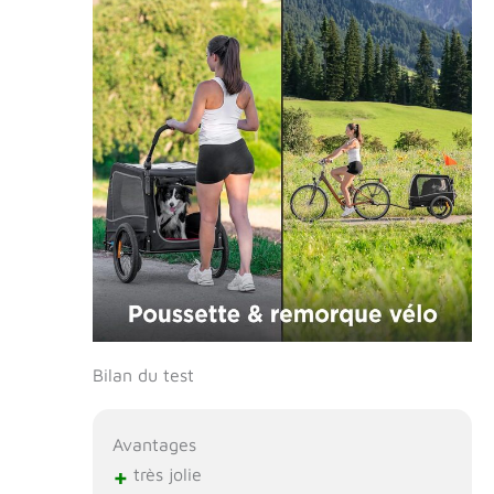
Bilan du test
Avantages
+
très jolie