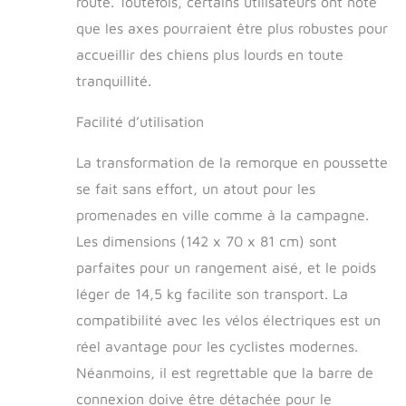
route. Toutefois, certains utilisateurs ont noté
rangement
que les axes pourraient être plus robustes pour
compact. Léger et
compatible avec la
accueillir des chiens plus lourds en toute
plupart des vélos
tranquillité.
standards et vélos
électriques.
Facilité d’utilisation
La transformation de la remorque en poussette
se fait sans effort, un atout pour les
promenades en ville comme à la campagne.
Les dimensions (142 x 70 x 81 cm) sont
parfaites pour un rangement aisé, et le poids
léger de 14,5 kg facilite son transport. La
compatibilité avec les vélos électriques est un
réel avantage pour les cyclistes modernes.
Néanmoins, il est regrettable que la barre de
connexion doive être détachée pour le