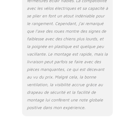
fermetures éclair fiables. La compatibilité
même par temps
avec les vélos électriques et sa capacité à
chaud. Pliable et
prêt à l’aventure :
se plier en font un atout indéniable pour
Se plie en quelques
le rangement. Cependant, j’ai remarqué
secondes pour un
que l’axe des roues montre des signes de
rangement
compact. Léger et
faiblesse avec des chiens plus lourds, et
compatible avec la
la poignée en plastique est quelque peu
plupart des vélos
vacillante. Le montage est rapide, mais la
standards et vélos
électriques.
livraison peut parfois se faire avec des
pièces manquantes, ce qui est décevant
au vu du prix. Malgré cela, la bonne
ventilation, la visibilité accrue grâce au
drapeau de sécurité et la facilité de
montage lui confèrent une note globale
positive dans mon expérience.