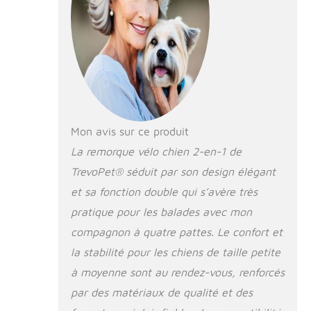
offrant confort et
stabilité. Parfait
pour les
promenades et les
aventures. Sécurité
et visibilité
maximisées :
Réflecteurs,
drapeau de
Mon avis sur ce produit
signalisation et
attaches harnais
La remorque vélo chien 2-en-1 de
intégrés pour une
TrevoPet® séduit par son design élégant
protection totale.
et sa fonction double qui s’avère très
Votre chien reste
visible et sécurisé à
pratique pour les balades avec mon
chaque sortie.
compagnon à quatre pattes. Le confort et
Confort absolu :
Panneaux en mesh
la stabilité pour les chiens de taille petite
pour une aération
à moyenne sont au rendez-vous, renforcés
optimale et coussin
par des matériaux de qualité et des
moelleux inclus pour
un trajet agréable,