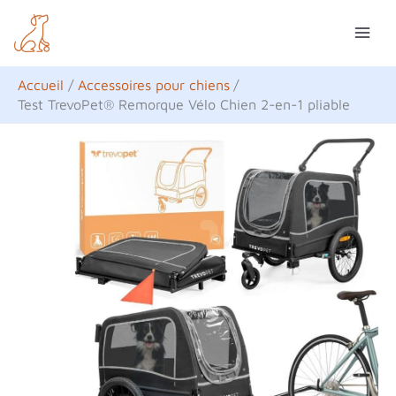
Aller
R
au
e
contenu
c
Accueil
Accessoires pour chiens
h
Test TrevoPet® Remorque Vélo Chien 2-en-1 pliable
e
r
c
h
e
r