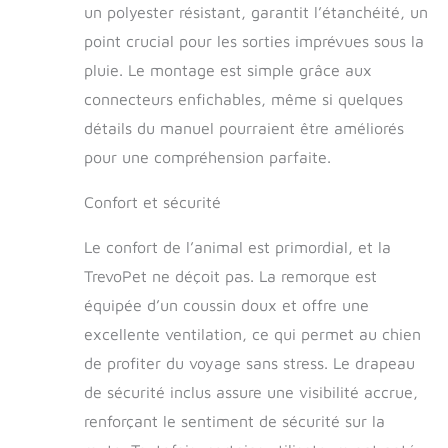
et visibilité
un polyester résistant, garantit l’étanchéité, un
maximisées :
point crucial pour les sorties imprévues sous la
Réflecteurs,
drapeau de
pluie. Le montage est simple grâce aux
signalisation et
connecteurs enfichables, même si quelques
attaches harnais
intégrés pour une
détails du manuel pourraient être améliorés
protection totale.
pour une compréhension parfaite.
Votre chien reste
visible et sécurisé à
Confort et sécurité
chaque sortie.
Confort absolu :
Le confort de l’animal est primordial, et la
Panneaux en mesh
pour une aération
TrevoPet ne déçoit pas. La remorque est
optimale et coussin
équipée d’un coussin doux et offre une
moelleux inclus pour
excellente ventilation, ce qui permet au chien
un trajet agréable,
même par temps
de profiter du voyage sans stress. Le drapeau
chaud. Pliable et
de sécurité inclus assure une visibilité accrue,
prêt à l’aventure :
renforçant le sentiment de sécurité sur la
Se plie en quelques
secondes pour un