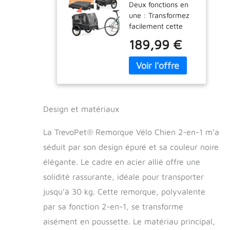
Deux fonctions en
Poussette et
une : Transformez
Chariot Pliable
facilement cette
avec Coussin –
remorque vélo en
Carriole
189,99 €
poussette pour
étanche Jusqu’à
chien. Idéal pour les
30 kg –
balades en ville ou
Compatible
les sorties en plein
avec vélos
air, sans jamais
électriques –
laisser votre chien
Noir
Design et matériaux
derrière. Pour chiens
de petite à moyenne
La TrevoPet® Remorque Vélo Chien 2-en-1 m’a
taille – jusqu’à 30
kg : Cabine
séduit par son design épuré et sa couleur noire
spacieuse de
élégante. Le cadre en acier allié offre une
76x54x54 cm
solidité rassurante, idéale pour transporter
offrant confort et
stabilité. Parfait
jusqu’à 30 kg. Cette remorque, polyvalente
pour les
par sa fonction 2-en-1, se transforme
promenades et les
aventures. Sécurité
aisément en poussette. Le matériau principal,