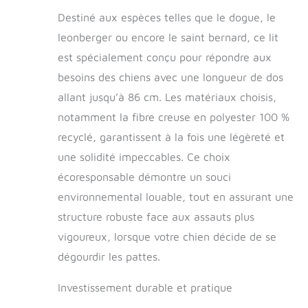
machine à 90 °C - Il
suffit souvent de
Destiné aux espèces telles que le dogue, le
laver le matelas
leonberger ou encore le saint bernard, ce lit
amovible pour chien
est spécialement conçu pour répondre aux
Avec bord douillet et
entrée confortable -
besoins des chiens avec une longueur de dos
Le lit pour animal de
allant jusqu’à 86 cm. Les matériaux choisis,
compagnie a un
notamment la fibre creuse en polyester 100 %
bord haut stable
mais doux et fait de
recyclé, garantissent à la fois une légèreté et
ce lit un endroit
une solidité impeccables. Ce choix
confortable que la
plupart des chiens
écoresponsable démontre un souci
aiment utiliser
environnemental louable, tout en assurant une
immédiatement et
structure robuste face aux assauts plus
volontiers Durable
et robuste : grâce à
vigoureux, lorsque votre chien décide de se
la finition de qualité
dégourdir les pattes.
supérieure, au tissu
robuste et aux
Investissement durable et pratique
coutures solides,
ces paniers pour