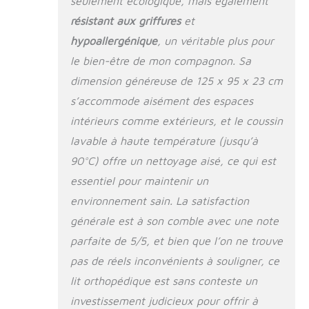
seulement écologique, mais également
ce lit un endroit
confortable que la
résistant aux griffures
et
plupart des chiens
hypoallergénique
, un véritable plus pour
aiment utiliser
le bien-être de mon compagnon. Sa
immédiatement et
volontiers Durable
dimension généreuse de 125 x 95 x 23 cm
et robuste : grâce à
s’accommode aisément des espaces
la finition de qualité
supérieure, au tissu
intérieurs comme extérieurs, et le coussin
robuste et aux
lavable à haute température (jusqu’à
coutures solides,
90°C) offre un nettoyage aisé, ce qui est
ces paniers pour
chien sont une
essentiel pour maintenir un
véritable
environnement sain. La satisfaction
contribution aux
générale est à son comble avec une note
produits durables en
raison de leur
parfaite de 5/5, et bien que l’on ne trouve
durabilité De qualité
pas de réels inconvénients à souligner, ce
supérieure et naturel
- Le tissu résistant
lit orthopédique est sans conteste un
en mélange de
investissement judicieux pour offrir à
coton doux pour la