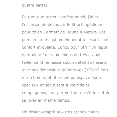
fourni isole
cm, Gris)
quatre pattes
confortablement le
froid du sol Taille :
En tant que testeur professionnel, j’ai eu
XXL - Dimensions et
l’occasion de découvrir le lit orthopédique
dimensions
extérieures :
pour chien Zermatt de Hound & Nature. Les
environ 125 x 95 x
premiers mots qui me viennent à l’esprit sont :
23 cm - Dimensions
intérieures : environ
confort et qualité. Conçu pour offrir un repos
100 x 65 x 10 cm -
optimal, même aux chiens de très grande
Convient pour les
taille, ce lit ne laisse aucun détail au hasard.
chiens avec une
longueur de dos
Avec ses dimensions généreuses (125×95 cm)
jusqu'à 86 cm, par
et un bord haut, il assure un espace dodo
exemple : dogues,
Leonberger, Saint-
spacieux et sécurisant à vos fidèles
Bernard Lavable et
compagnons, leur permettant de s’étirer et de
hygiénique - Le
se lover en même temps.
panier pour chien
peut être facilement
Un design adapté aux très grands chiens
lavé entièrement en