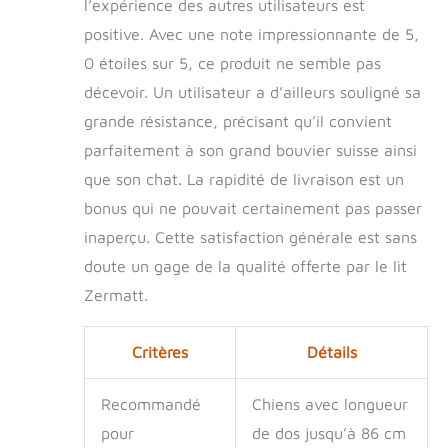
l’expérience des autres utilisateurs est
polyvalent qui peut
également être
positive. Avec une note impressionnante de 5,
utilisé comme
0 étoiles sur 5, ce produit ne semble pas
canapé pour chien
décevoir. Un utilisateur a d’ailleurs souligné sa
ou canapé pour
chien
grande résistance, précisant qu’il convient
Caractéristiques :
parfaitement à son grand bouvier suisse ainsi
lavable et facile
d'entretien, robuste
que son chat. La rapidité de livraison est un
et résistant,
bonus qui ne pouvait certainement pas passer
hygiénique et sans
inaperçu. Cette satisfaction générale est sans
odeur, rembourrage
thermique isolant,
doute un gage de la qualité offerte par le lit
adapté aux chiens
Zermatt.
allergiques et
incontinents, certifié
Öko-Tex Standard
Critères
Détails
100 Matériaux et
qualité - Tissu
Recommandé
Chiens avec longueur
extérieur : mélange
de coton (90 %
pour
de dos jusqu’à 86 cm