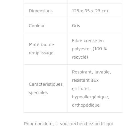
coton/10 % PES) -
Garnissage : fibre
Dimensions
125 x 95 x 23 cm
creuse de polyester
(100 % recyclée) -
Qualité supérieure à
Couleur
Gris
la main Contenu de
la livraison : lit pour
Fibre creuse en
chien Zermatt taille
Matériau de
polyester (100 %
Matelas carré XXL
remplissage
pour chien Zermatt
recyclé)
avec insert
orthopédique (le
Respirant, lavable,
matelas est
également
résistant aux
Caractéristiques
disponible
griffures,
séparément et peut
spéciales
hypoallergénique,
être facilement
remplacé si
orthopédique
nécessaire)
Pour conclure, si vous recherchez un lit qui