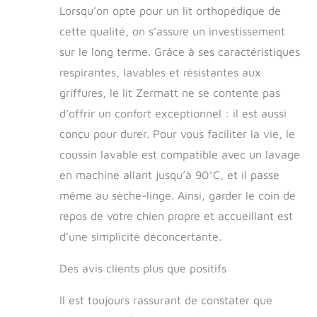
Lorsqu’on opte pour un lit orthopédique de
chien sont une
véritable
cette qualité, on s’assure un investissement
contribution aux
sur le long terme. Grâce à ses caractéristiques
produits durables en
raison de leur
respirantes, lavables et résistantes aux
durabilité De qualité
griffures, le lit Zermatt ne se contente pas
supérieure et naturel
d’offrir un confort exceptionnel : il est aussi
- Le tissu résistant
en mélange de
conçu pour durer. Pour vous faciliter la vie, le
coton doux pour la
coussin lavable est compatible avec un lavage
peau est très
en machine allant jusqu’à 90°C, et il passe
résistant et durable
- Un endroit douillet
même au sèche-linge. Ainsi, garder le coin de
et sans odeur pour
repos de votre chien propre et accueillant est
chien Élégant et
confortable : le
d’une simplicité déconcertante.
design ergonomique
avec l'entrée
Des avis clients plus que positifs
confortable fait de
ce panier pour chien
Il est toujours rassurant de constater que
un véritable