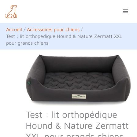
Aller
R
au
e
contenu
c
Accueil
Accessoires pour chiens
h
Test : lit orthopédique Hound & Nature Zermatt XXL
pour grands chiens
e
r
c
h
e
r
Test : lit orthopédique
Hound & Nature Zermatt
XXL pour grands chiens