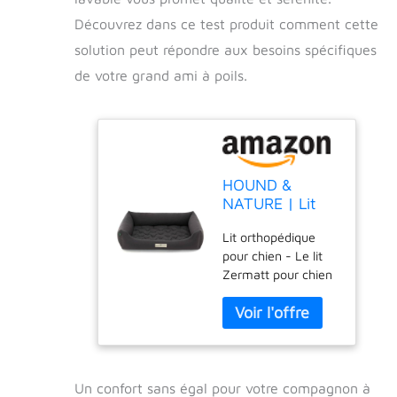
Découvrez dans ce test produit comment cette
solution peut répondre aux besoins spécifiques
de votre grand ami à poils.
HOUND &
NATURE | Lit
Orthopédique
Lit orthopédique
pour Chien
pour chien - Le lit
Zermatt, Taille
Zermatt pour chien
XXL pour Très
est le bon choix
Grands Chiens
pour les chiens qui
avec Bord Haut,
se sentent à l'aise
Canapé Douillet
sur des supports
pour Chien avec
plus fermes - Le
Coussin Lavable
matelas pour chien
(XXL - 125x95
Un confort sans égal pour votre compagnon à