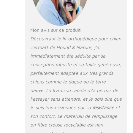
Convient pour les
chiens avec une
longueur de dos
jusqu'à 86 cm, par
exemple : dogues,
Mon avis sur ce produit
Leonberger, Saint-
Découvrant le lit orthopédique pour chien
Bernard Lavable et
Zermatt de Hound & Nature, j’ai
hygiénique - Le
panier pour chien
immédiatement été séduite par sa
peut être facilement
conception robuste et sa taille généreuse,
lavé entièrement en
machine à 90 °C - Il
parfaitement adaptée aux très grands
suffit souvent de
chiens comme le dogue ou le terre-
laver le matelas
neuve. La livraison rapide m’a permis de
amovible pour chien
Avec bord douillet et
l’essayer sans attendre, et je dois dire que
entrée confortable -
je suis impressionnée par sa
résistance
et
Le lit pour animal de
compagnie a un
son confort. Le matériau de remplissage
bord haut stable
en fibre creuse recyclable est non
mais doux et fait de