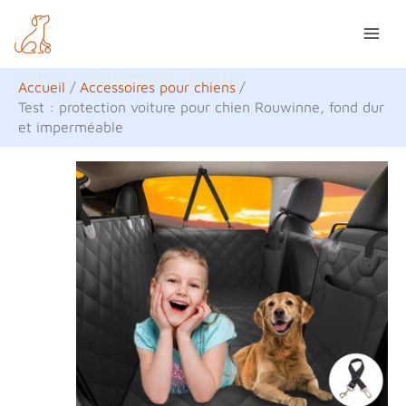
Aller
R
au
e
contenu
c
Accueil
Accessoires pour chiens
h
Test : protection voiture pour chien Rouwinne, fond dur
et imperméable
e
r
c
h
e
r