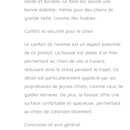
solide et durable. Le fond dur assure une
chien est entièrement
imperméable et
bonne stabilité, même pour des chiens de
protège l'intégralité
grande taille, comme des huskies.
de la banquette
arrière, y compris les
Confort et sécurité pour le chien
côtés et le fond, des
griffes, de la saleté et
Le confort de l’animal est un aspect essentiel
des poils de chien.
Grâce à ses couches
de ce produit. La housse est dotée d’un filet
étanches, elle garde
permettant au chien de voir à travers,
votre voiture propre et
réduisant ainsi le stress pendant le trajet. Ce
sèche, même en cas
d'accident ou de
détail est particulièrement apprécié par les
bavures. 【Fenêtre en
propriétaires de jeunes chiots, comme ceux de
Maille Respirante,
Sangles Renforcées et
golden retriever. De plus, la housse offre une
Poches de
surface confortable et spacieuse, permettant
Rangement】 Cette
au chien de s’étendre librement.
couverture pour chien
ROUWINNE dispose
Conclusion et avis général
d'une fenêtre en