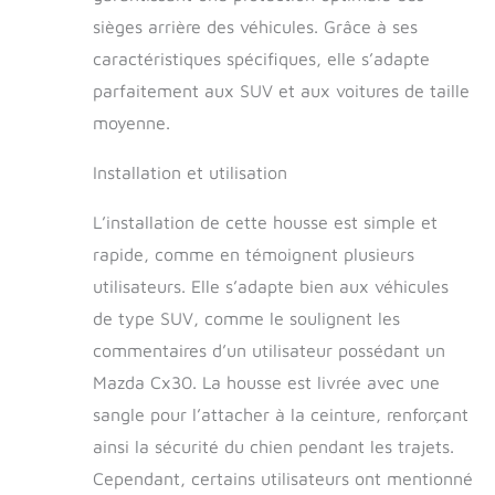
Charge de 181 kg】
Cette housse de
sièges arrière des véhicules. Grâce à ses
protection pour
caractéristiques spécifiques, elle s’adapte
voiture est équipée
parfaitement aux SUV et aux voitures de taille
d'une plaque de fond
dure qui supporte
moyenne.
jusqu'à 181 kg,
offrant une stabilité
Installation et utilisation
supérieure par
rapport aux modèles
L’installation de cette housse est simple et
à fond souple. Avec
rapide, comme en témoignent plusieurs
son poids de 1,68 kg
(plus lourd que les
utilisateurs. Elle s’adapte bien aux véhicules
plaques standard de
de type SUV, comme le soulignent les
1,22 kg), elle assure
commentaires d’un utilisateur possédant un
une durabilité
exceptionnelle tout
Mazda Cx30. La housse est livrée avec une
en restant facile à
sangle pour l’attacher à la ceinture, renforçant
plier. 【Matériaux
Durables,
ainsi la sécurité du chien pendant les trajets.
Antidérapants et
Cependant, certains utilisateurs ont mentionné
Faciles à Nettoyer】