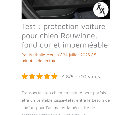
Test : protection voiture
pour chien Rouwinne,
fond dur et imperméable
Par
Nathalie Moulin
/
24 juillet 2025
/
5
minutes de lecture
4.8/5 - (10 votes)
Transporter son chien en voiture peut parfois
être un véritable casse-tête, entre le besoin de
confort pour l’animal et la nécessité de
protéger l’intérieur du véhicule. Le