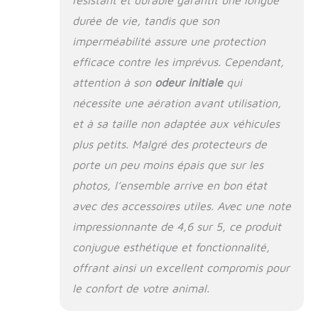
une durabilité
durée de vie, tandis que son
exceptionnelle tout
imperméabilité assure une protection
en restant facile à
plier. 【Matériaux
efficace contre les imprévus. Cependant,
Durables,
attention à son
odeur initiale
qui
Antidérapants et
nécessite une aération avant utilisation,
Faciles à Nettoyer】
Fabriquée à partir de
et à sa taille non adaptée aux véhicules
matériaux premium à
plus petits. Malgré des protecteurs de
7 couches, dont du
tissu oxford 4x4
porte un peu moins épais que sur les
haute densité, cette
photos, l’ensemble arrive en bon état
couverture pour chien
avec des accessoires utiles. Avec une note
est plus résistante et
facile à nettoyer que
impressionnante de 4,6 sur 5, ce produit
les modèles
conjugue esthétique et fonctionnalité,
standards. Son
offrant ainsi un excellent compromis pour
système multi-
couches étanche,
le confort de votre animal.
comprenant un
revêtement PU et une