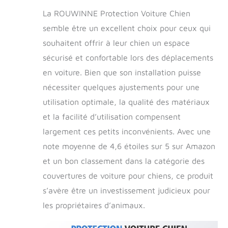
maille respirante,
permettant à votre
La ROUWINNE Protection Voiture Chien
chien de vous voir et
semble être un excellent choix pour ceux qui
de réduire son anxiété
souhaitent offrir à leur chien un espace
pendant les trajets.
Les zips
sécurisé et confortable lors des déplacements
antidérapants de
en voiture. Bien que son installation puisse
chaque côté
permettent une
nécessiter quelques ajustements pour une
interaction facile avec
utilisation optimale, la qualité des matériaux
votre animal. De plus,
et la facilité d’utilisation compensent
les sangles renforcées
assurent une sécurité
largement ces petits inconvénients. Avec une
maximale et les
note moyenne de 4,6 étoiles sur 5 sur Amazon
poches de rangement
et un bon classement dans la catégorie des
pratiques permettent
de stocker jouets,
couvertures de voiture pour chiens, ce produit
friandises et autres
s’avère être un investissement judicieux pour
accessoires.
les propriétaires d’animaux.