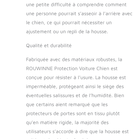
une petite difficulté à comprendre comment
Fabriquée à partir de
matériaux premium à
une personne pourrait s’asseoir à l’arrière avec
7 couches, dont du
le chien, ce qui pourrait nécessiter un
tissu oxford 4x4
haute densité, cette
ajustement ou un repli de la housse.
couverture pour chien
est plus résistante et
Qualité et durabilité
facile à nettoyer que
les modèles
Fabriquée avec des matériaux robustes, la
standards. Son
ROUWINNE Protection Voiture Chien est
système multi-
couches étanche,
conçue pour résister à l’usure. La housse est
comprenant un
imperméable, protégeant ainsi le siège des
revêtement PU et une
éventuelles salissures et de l’humidité. Bien
couche TPU, protège
efficacement contre
que certains aient remarqué que les
l'humidité et la saleté.
protecteurs de portes sont en tissu plutôt
【Protection 100 %
qu’en matière rigide, la majorité des
Imperméable pour
Sièges Propres】
utilisateurs s’accorde à dire que la housse est
Cette housse pour