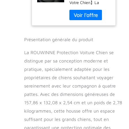
Votre Chien】La
Housse Voiture
housse de siège pour
Chien,Protection
chien ROUWINNE
Imperméable,
avec fond dur
Fond Durs,
prolonge la distance
Couverture
avant et arrière,
Confortable pour
couvrant
Sécuriser Votre
Présentation générale du produit
efficacement la zone
Chien en Noir
des pieds. Cela offre
La ROUWINNE Protection Voiture Chien se
45 % d'espace en
distingue par sa conception moderne et
plus pour que votre
pratique, spécialement adaptée pour les
chien puisse se
déplacer librement,
propriétaires de chiens souhaitant voyager
réduisant le risque de
sereinement avec leur compagnon à quatre
chutes. Idéale pour
les familles avec
pattes. Avec des dimensions généreuses de
plusieurs chiens ou
157,86 x 132,08 x 2,54 cm et un poids de 2,78
celles ayant de plus
kilogrammes, cette housse offre un espace
grands chiens.
【Fond Dur Solide
suffisant pour les grands chiens, tout en
avec Capacité de
garantissant une protection optimale des