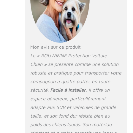
chutes. Idéale pour
les familles avec
plusieurs chiens ou
celles ayant de plus
grands chiens.
【Fond Dur Solide
avec Capacité de
Charge de 181 kg】
Mon avis sur ce produit
Cette housse de
Le « ROUWINNE Protection Voiture
protection pour
Chien » se présente comme une solution
voiture est équipée
d'une plaque de fond
robuste et pratique pour transporter votre
dure qui supporte
compagnon à quatre pattes en toute
jusqu'à 181 kg,
offrant une stabilité
sécurité.
Facile à installer
, il offre un
supérieure par
espace généreux, particulièrement
rapport aux modèles
adapté aux SUV et véhicules de grande
à fond souple. Avec
son poids de 1,68 kg
taille, et son fond dur résiste bien au
(plus lourd que les
poids des chiens lourds. Son matériau
plaques standard de
1,22 kg), elle assure
résistant et durable garantit une longue