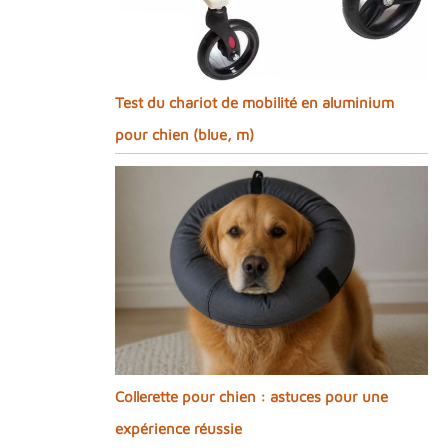
Test du chariot de mobilité en aluminium
pour chien (blue, m)
Collerette pour chien : astuces pour une
expérience réussie