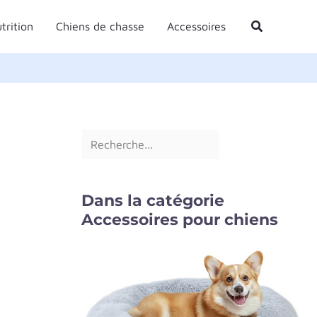
R
Rechercher
trition
Chiens de chasse
Accessoires
e
c
h
e
r
c
h
e
Dans la catégorie
r
Accessoires pour chiens