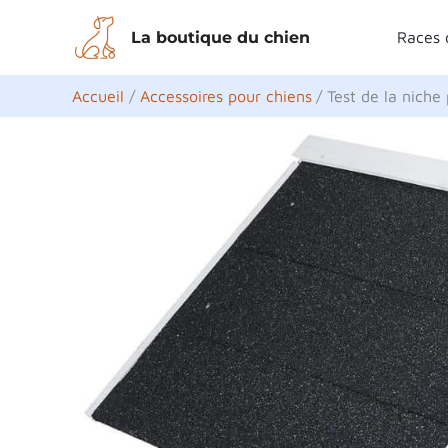
Aller
La boutique du chien
Races 
au
contenu
Accueil
Accessoires pour chiens
Test de la niche