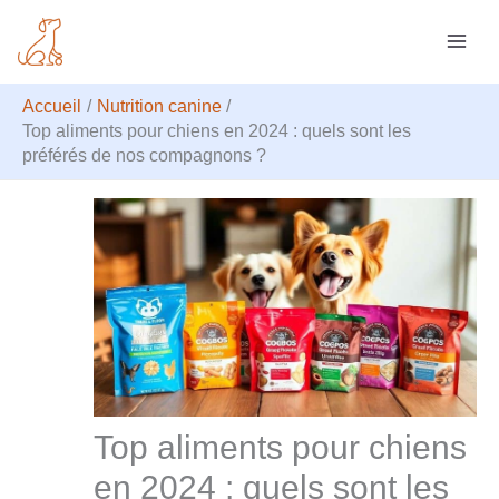
Aller
R
au
e
contenu
c
Accueil
Nutrition canine
h
Top aliments pour chiens en 2024 : quels sont les
préférés de nos compagnons ?
e
r
c
h
e
r
Top aliments pour chiens
en 2024 : quels sont les