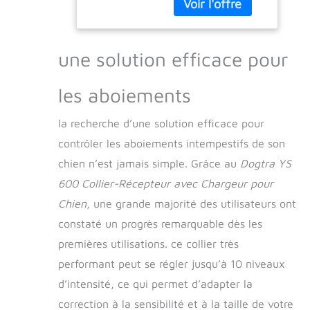
(vibration sans
stimulation) de
haute performance
Accu Li-Po
une solution efficace pour
rechargeable en 2
heures Collier-
les aboiements
récepteur étanche
la recherche d’une solution efficace pour
contrôler les aboiements intempestifs de son
chien n’est jamais simple. Grâce au
Dogtra YS
600 Collier-Récepteur avec Chargeur pour
Chien
, une grande majorité des utilisateurs ont
constaté un progrès remarquable dès les
premières utilisations. ce collier très
performant peut se régler jusqu’à 10 niveaux
d’intensité, ce qui permet d’adapter la
correction à la sensibilité et à la taille de votre