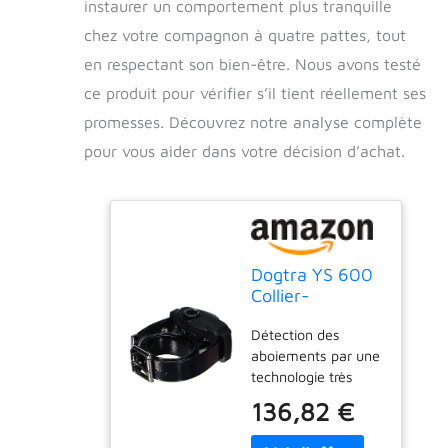
instaurer un comportement plus tranquille
chez votre compagnon à quatre pattes, tout
en respectant son bien-être. Nous avons testé
ce produit pour vérifier s’il tient réellement ses
promesses. Découvrez notre analyse complète
pour vous aider dans votre décision d’achat.
Dogtra YS 600
Collier-
Récepteur avec
Détection des
Chargeur pour
aboiements par une
Chien
technologie très
avancée 10 niveaux
136,82 €
de stimulation
électrique Pager