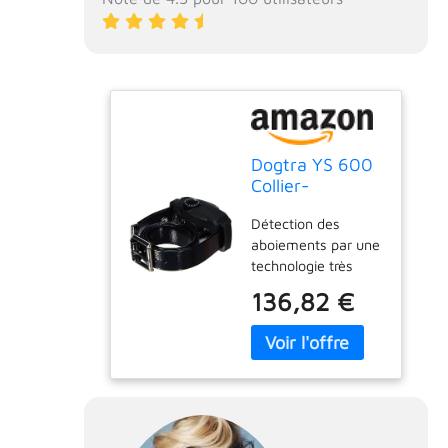
Dogtra YS 600
Collier-
Récepteur avec
Détection des
Chargeur pour
aboiements par une
Chien
technologie très
avancée 10 niveaux
136,82 €
de stimulation
électrique Pager
(vibration sans
stimulation) de
haute performance
Accu Li-Po
rechargeable en 2