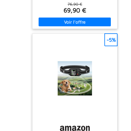
évolue en liberté, et vous recevez une alerte
76,90 €
s’il s’approche des limites. Une solution sans
69,90 €
contrainte pour des balades sereines.
ÉTANCHÉITÉ IPX7 & ROBUSTESSE À TOUTE
ÉPREUVE : Le boîtier en ABS haute densité
résiste à la pluie, à la neige, à la boue et
même aux baignades complètes. Que votre
-5%
compagnon adore sauter dans les flaques ou
barboter dans la rivière, ce collier
l’accompagne sans faillir. Conçu pour durer,
testé pour les aventuriers.
3 MODES DE
DRESSAGE INTELLIGENTS : Son (6 niveaux),
vibration ou stimulation électrostatique :
choisissez celui qui convient à la sensibilité
de votre chien. La protection anti-correction
excessive évite tout stress inutile, pour un
apprentissage progressif et bienveillant.
Efficace sans jamais dépasser les limites.
RECHARGE MAGNÉTIQUE ULTRA-RAPIDE
(2H) : La batterie 1000 mAh se recharge
entièrement en seulement 2 heures grâce au
connecteur aimanté – plus besoin de
chercher un câble. Une fois chargée, elle
offre jusqu’à 24 heures d’autonomie
continue. Parfait pour les longues