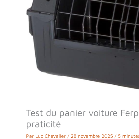
Test du panier voiture Ferp
praticité
Par
Luc Chevalier
/
28 novembre 2025
/
5 minutes