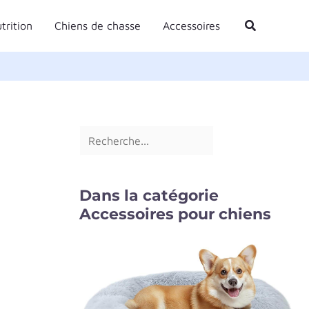
R
Rechercher
trition
Chiens de chasse
Accessoires
e
c
h
e
r
c
h
e
Dans la catégorie
r
Accessoires pour chiens