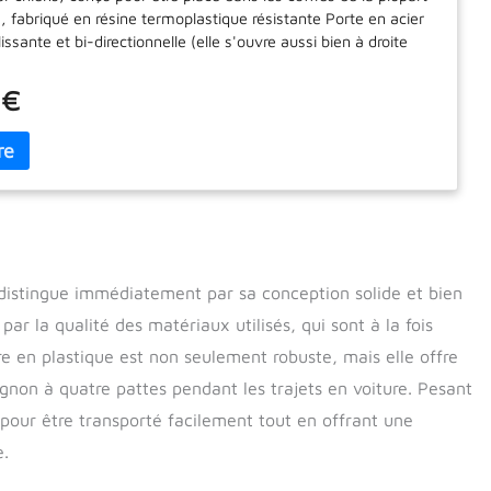
, fabriqué en résine termoplastique résistante Porte en acier
lissante et bi-directionnelle (elle s'ouvre aussi bien à droite
avec fermeture de sécurité Très facile à manipuler grâce aux
rales, larges grilles de ventilation pour une bonne aération
 €
 de rangement pratique pour accessoires, tapis drainant
 conseillé pour un chien de taille moyenne ou 2 chiens de
e Dimensions complètes: 82 x 51 x h 61 cm Poids maximum 20
 distingue immédiatement par sa conception solide et bien
par la qualité des matériaux utilisés, qui sont à la fois
ure en plastique est non seulement robuste, mais elle offre
on à quatre pattes pendant les trajets en voiture. Pesant
pour être transporté facilement tout en offrant une
e.