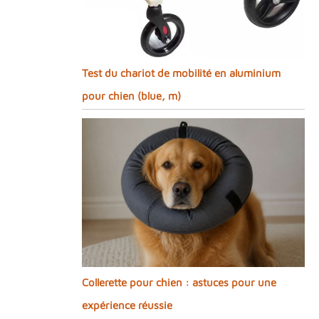
Test du chariot de mobilité en aluminium
pour chien (blue, m)
Collerette pour chien : astuces pour une
expérience réussie