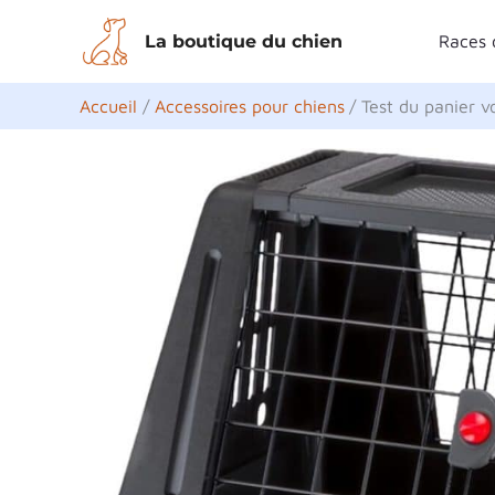
Aller
La boutique du chien
Races 
au
contenu
Accueil
Accessoires pour chiens
Test du panier vo