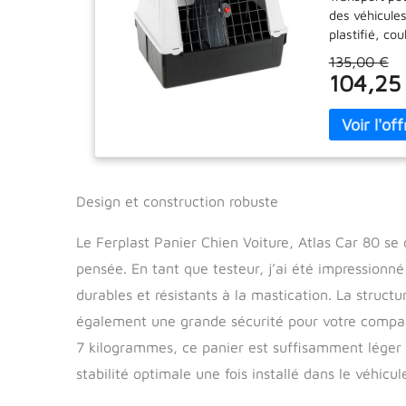
des véhicules
plastifié, cou
qu'à gauche) 
135,00 €
poignées laté
104,25
Compartiment
inclus Modèle
petite taill
kg
Design et construction robuste
Le Ferplast Panier Chien Voiture, Atlas Car 80 se
pensée. En tant que testeur, j’ai été impressionné 
durables et résistants à la mastication. La struct
également une grande sécurité pour votre compagn
7 kilogrammes, ce panier est suffisamment léger 
stabilité optimale une fois installé dans le véhicul