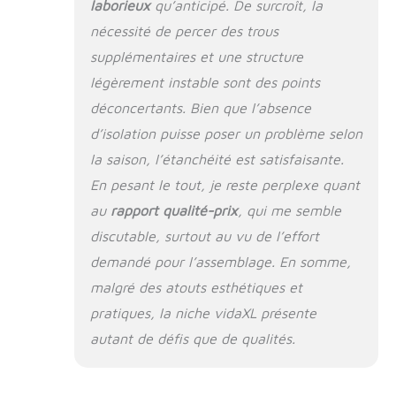
laborieux
qu’anticipé. De surcroît, la
pratique :】 Le toit
nécessité de percer des trous
de la cage protège
le chiot du soleil, de
supplémentaires et une structure
la pluie, de la neige
légèrement instable sont des points
et d’autres
déconcertants. Bien que l’absence
conditions
météorologiques.
d’isolation puisse poser un problème selon
la saison, l’étanchéité est satisfaisante.
En pesant le tout, je reste perplexe quant
au
rapport qualité-prix
, qui me semble
discutable, surtout au vu de l’effort
demandé pour l’assemblage. En somme,
malgré des atouts esthétiques et
pratiques, la niche vidaXL présente
autant de défis que de qualités.