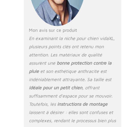
sera le paradis de
jeu idéal pour vos
amis à quatre
pattes !
【Construction
Mon avis sur ce produit
durable :】 Grâce à
sa construction
En examinant la niche pour chien vidaXL,
robuste en acier
plusieurs points clés ont retenu mon
galvanisé, la niche
attention. Les matériaux de qualité
pour chien est
durable et conçue
assurent une
bonne protection contre la
pour durer.
pluie
et son esthétique anthracite est
【Conception en
maille :】 La
indéniablement attrayante. Sa taille est
conception en maille
idéale pour un petit chien
, offrant
de l’enclos prolongé
suffisamment d’espace pour se mouvoir.
permet d’éviter les
méfaits et les
Toutefois, les
instructions de montage
accidents
laissent à désirer : elles sont confuses et
inattendus tout en
permettant la
complexes, rendant le processus bien plus
ventilation. 【Toit