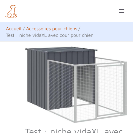
Aller
R
au
e
contenu
c
Accueil
Accessoires pour chiens
h
Test : niche vidaXL avec cour pour chien
e
r
c
h
e
r
Test : niche vidaXL avec