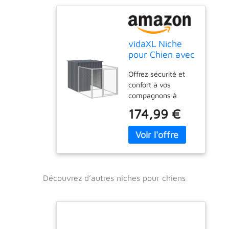
vidaXL Niche
pour Chien avec
Cour Anthracite
Offrez sécurité et
110x201x110
confort à vos
cm
compagnons à
quatre pattes grâce
174,99 €
à cette niche avec
enclos.
【Utilisation
polyvalente :】
Associée à l'enclos
allongé, cette niche
Découvrez d’autres niches pour chiens
polyvalente offre un
grand espace à
votre animal. Elle
offre de multiples
utilisations :】