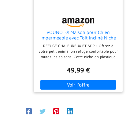
VOUNOT® Maison pour Chien
Imperméable avec Toit Incliné Niche
Extérieur Intérieur avec Aération et
REFUGE CHALEUREUX ET SÛR : Offrez à
Pieds Antidérapants 75x63x51cm
votre petit animal un refuge confortable pour
Abri Confortable pour Chat Chien et
toutes les saisons. Cette niche en plastique
Lapin Beige
robuste garde la chaleur en hiver et reste
fraîche pendant l’été. Fabriquée pour résister
49,99 €
à l’humidité, elle protège votre compagnon
du froid, du vent et de la pluie pour un repos
paisible. ESPACE SPACIEUX ET AGRÉABLE :
Avec ses dimensions de 75×63×51 cm, la
niche offre un intérieur spacieux et douillet,
parfaitement adaptée aux petits animaux tels
que les chats, les chiens ou les lapins. Sa
taille idéale permet une utilisation aussi bien
à l’intérieur qu’à l’extérieur — sur une
terrasse, un balcon ou dans le jardin, sans
encombrer votre espace de vie. STABLE ET
RÉSISTANTE AUX INTEMPÉRIES : Grâce à son