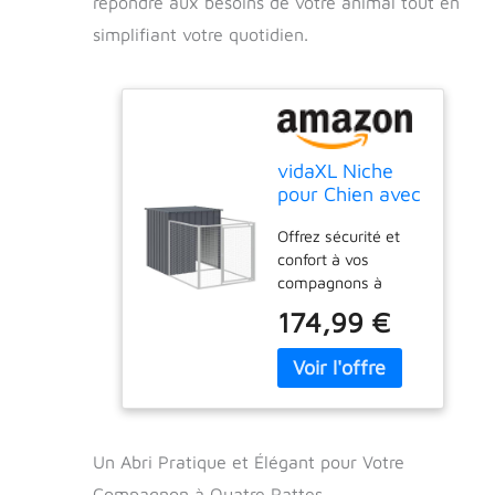
répondre aux besoins de votre animal tout en
simplifiant votre quotidien.
vidaXL Niche
pour Chien avec
Cour Anthracite
Offrez sécurité et
110x201x110
confort à vos
cm
compagnons à
quatre pattes grâce
174,99 €
à cette niche avec
enclos.
【Utilisation
polyvalente :】
Associée à l'enclos
allongé, cette niche
Un Abri Pratique et Élégant pour Votre
polyvalente offre un
grand espace à
Compagnon à Quatre Pattes