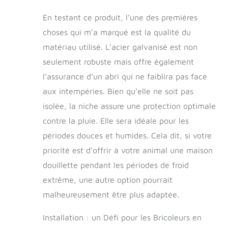
maille :】 La
conception en maille
En testant ce produit, l’une des premières
de l’enclos prolongé
choses qui m’a marqué est la qualité du
permet d’éviter les
matériau utilisé. L’acier galvanisé est non
méfaits et les
accidents
seulement robuste mais offre également
inattendus tout en
l’assurance d’un abri qui ne faiblira pas face
permettant la
aux intempéries. Bien qu’elle ne soit pas
ventilation. 【Toit
pratique :】 Le toit
isolée, la niche assure une protection optimale
de la cage protège
contre la pluie. Elle sera idéale pour les
le chiot du soleil, de
la pluie, de la neige
périodes douces et humides. Cela dit, si votre
et d’autres
priorité est d’offrir à votre animal une maison
conditions
douillette pendant les périodes de froid
météorologiques.
extrême, une autre option pourrait
malheureusement être plus adaptée.
Installation : un Défi pour les Bricoleurs en