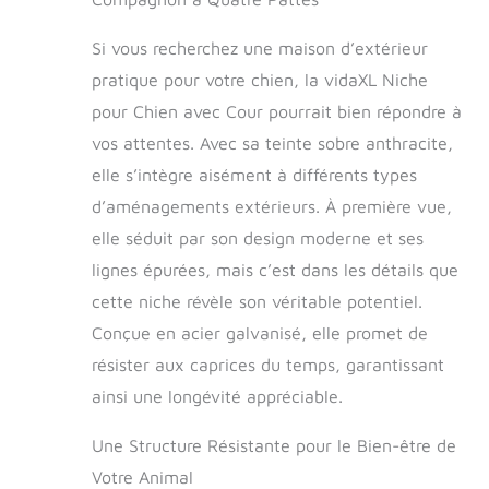
votre animal. Elle
offre de multiples
Si vous recherchez une maison d’extérieur
utilisations :】
pratique pour votre chien, la vidaXL Niche
jouer, faire de
pour Chien avec Cour pourrait bien répondre à
l'exercice, dresser
ou simplement
vos attentes. Avec sa teinte sobre anthracite,
assurer la sécurité
elle s’intègre aisément à différents types
de votre chiot. Ce
sera le paradis de
d’aménagements extérieurs. À première vue,
jeu idéal pour vos
elle séduit par son design moderne et ses
amis à quatre
lignes épurées, mais c’est dans les détails que
pattes !
【Construction
cette niche révèle son véritable potentiel.
durable :】 Grâce à
Conçue en acier galvanisé, elle promet de
sa construction
robuste en acier
résister aux caprices du temps, garantissant
galvanisé, la niche
ainsi une longévité appréciable.
pour chien est
durable et conçue
Une Structure Résistante pour le Bien-être de
pour durer.
Votre Animal
【Conception en