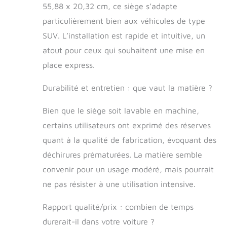
qualité : fabriqué
55,88 x 20,32 cm, ce siège s’adapte
à partir de velours
particulièrement bien aux véhicules de type
de qualité, notre lit
pour chien offre
SUV. L’installation est rapide et intuitive, un
une sensation
atout pour ceux qui souhaitent une mise en
luxueuse et une
place express.
durabilité durable.
Les doublures
intérieures sont
Durabilité et entretien : que vaut la matière ?
fabriquées à partir
de coton PP
Bien que le siège soit lavable en machine,
rebond de qualité,
certains utilisateurs ont exprimé des réserves
assurant à votre
quant à la qualité de fabrication, évoquant des
chien un confort
exceptionnel
déchirures prématurées. La matière semble
lorsqu'il est niché
convenir pour un usage modéré, mais pourrait
dans son lit. La
brillance du
ne pas résister à une utilisation intensive.
matériau réside
dans sa durabilité
Rapport qualité/prix : combien de temps
et sa sensation de
durerait-il dans votre voiture ?
peluche,