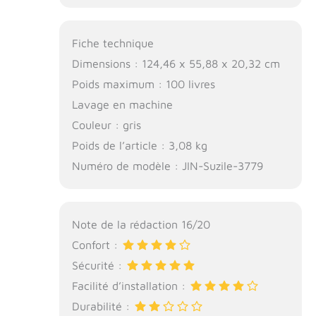
compagnie
bénéficie du
soutien et du
Fiche technique
confort, qu'il
s'agisse d'un long
Dimensions : 124,46 x 55,88 x 20,32 cm
voyage ou d'une
Poids maximum : 100 livres
séance de
Lavage en machine
relaxation à la
maison
Couleur : gris
Mécanisme de
Poids de l’article : 3,08 kg
nettoyage facile :
Numéro de modèle : JIN-Suzile-3779
notre lit de voiture
pour chien est
pratique ; équipé
d'une housse
Note de la rédaction 16/20
amovible qui peut
être facilement
Confort :
dézippée, il
Sécurité :
permet un retrait
facile de l'éponge
Facilité d’installation :
et du coton PP ;
Durabilité :
ensuite, il suffit de