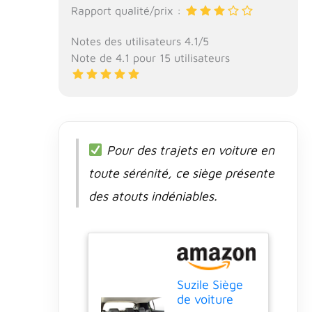
Rapport qualité/prix :
mettre la housse
dans votre
Notes des utilisateurs 4.1/5
machine à laver
pour un nettoyage
Note de 4.1 pour 15 utilisateurs
rapide et facile, en
maintenant un lit
frais et propre
pour votre animal
de compagnie ;
nous
Pour des trajets en voiture en
recommandons
toute sérénité, ce siège présente
une température
d'eau de
des atouts indéniables.
nettoyage ≤ 45 ℃
Suzile Siège
de voiture