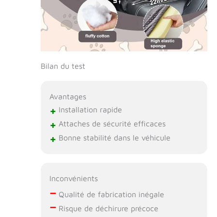
détendre et faire
la sieste ; le
design intelligent
garantit une
utilisation
optimale, que ce
Bilan du test
soit en promenade
ou à la maison
Confort amélioré
Avantages
pour votre animal
de compagnie : le
+
Installation rapide
grand siège de
+
Attaches de sécurité efficaces
voiture pour chien
+
est équipé d'un
Bonne stabilité dans le véhicule
rembourrage en
éponge dense sur
le fond et le
dossier. Cette
Inconvénients
caractéristique
–
Qualité de fabrication inégale
garantit que votre
–
Risque de déchirure précoce
animal de