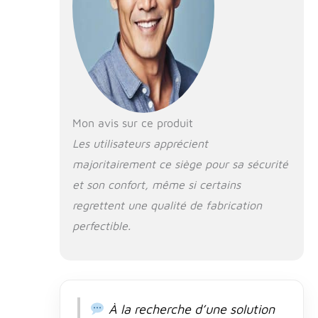
confortablement
pendant les
voyages en
voiture ou à la
maison Matériau
de qualité :
fabriqué à partir
de velours de
Mon avis sur ce produit
qualité, notre lit
Les utilisateurs apprécient
pour chien offre
une sensation
majoritairement ce siège pour sa sécurité
luxueuse et une
et son confort, même si certains
durabilité
durable. Les
regrettent une qualité de fabrication
doublures
perfectible.
intérieures sont
fabriquées à
partir de coton
PP rebond de
qualité, assurant
à votre chien un
À la recherche d’une solution