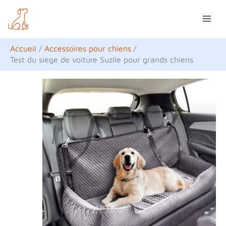
Aller
R
au
e
contenu
c
Accueil
Accessoires pour chiens
h
Test du siège de voiture Suzile pour grands chiens
e
r
c
h
e
r