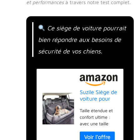
et performances
à travers notre test complet.
Ce siège de voiture pourrait
bien répondre aux besoins de
sécurité de vos chiens.
Suzile Siège de
voiture pour
chiens de
Taille étendue et
grande taille
confort ultime :
de moins de
avec une taille
45,4 kg,
pratique de 124,5
entièrement
x 55,9 x 20,3 cm,
amovible et