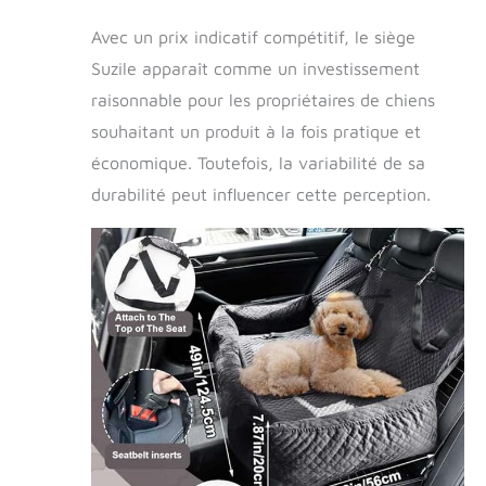
améliorant le
Avec un prix indicatif compétitif, le siège
confort et la
relaxation de votre
Suzile apparaît comme un investissement
chien Design
raisonnable pour les propriétaires de chiens
fonctionnel : notre
souhaitant un produit à la fois pratique et
grand lit de siège
de voiture
économique. Toutefois, la variabilité de sa
polyvalent pour
durabilité peut influencer cette perception.
chien a deux
usages ; lorsqu'il
ne sert pas de lit
de siège de
voiture de votre
chien, la ceinture
de sécurité peut
être retirée, la
transformant en
un lit confortable
ou un tapis pour
que votre chien
puisse se