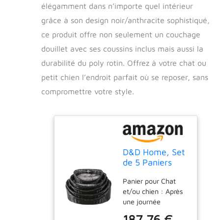
élégamment dans n’importe quel intérieur
grâce à son design noir/anthracite sophistiqué,
ce produit offre non seulement un couchage
douillet avec ses coussins inclus mais aussi la
durabilité du poly rotin. Offrez à votre chat ou
petit chien l’endroit parfait où se reposer, sans
compromettre votre style.
D&D Home, Set
de 5 Paniers
pour Chats
Panier pour Chat
et/ou Chien
et/ou chien : Après
Modèle Rustic
une journée
Rattan avec
d’activité, votre
Coussin,
187,76 €