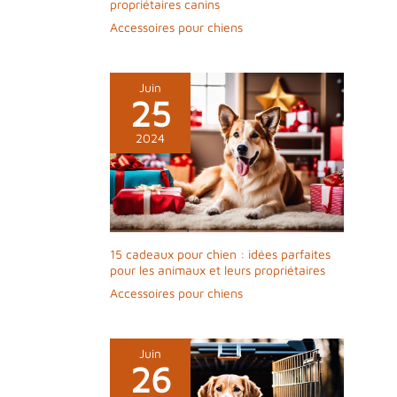
propriétaires canins
Accessoires pour chiens
Juin
25
2024
15 cadeaux pour chien : idées parfaites
pour les animaux et leurs propriétaires
Accessoires pour chiens
Juin
26