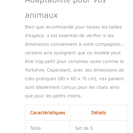
s'accumulent dans
le panier pour chat
animaux
et d'essuyer le
panier en osier ou
Bien que recommandé pour toutes les tailles
de le laisser à l'air,
le tout en quelques
d’espèce, il est essentiel de vérifier si les
minutes Ce panier
dimensions conviennent à votre compagnon ;
pour chat et chien
certains avis soulignent que ce modèle peut
se décline en 4
tailles : 54 x 40 x
être trop petit pour certaines races comme le
17,5 cm / 58 x 44 x
Yorkshire. Cependant, avec ses dimensions de
19 cm / 63 x 50 x 21
cm / 70 x 53 x 23
colis pratiques (80 x 60 x 15 cm), ces paniers
cm La Garantie
sont idéalement conçus pour les chats ainsi
D&D, produits de
que pour les petits chiens.
style de vie
contemporain pour
animaux de
Caractéristiques
Détails
compagnie : Les
produits sont
Taille
Set de 5
fabriqués avec des