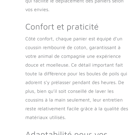
qui facilite le déplacement des paniers selon
votre animal au
vos envies.
sommeil, le modèle
est muni d’un
Confort et praticité
coussin doux et
amovible. Le design
et la couleur de ce
Côté confort, chaque panier est équipé d’un
modèle s’assortiront
coussin rembourré de coton, garantissant à
parfaitement avec
votre animal de compagnie une expérience
votre intérieur. Ce
panier est peu
douce et moelleuse. Ce détail important fait
encombrant ; il ne
toute la différence pour les boules de poils qui
prendra pas
beaucoup de place
adorent s’y prélasser pendant des heures. De
Facile à entretenir :
plus, bien qu’il soit conseillé de laver les
Vous pouvez le
coussins à la main seulement, leur entretien
nettoyer avec de
l’eau et du savon.
reste relativement facile grâce à la qualité des
Lavez et séchez en
matériaux utilisés.
quelques minutes :
il suffit de laver la
Adaptabilité pour vos
saleté et la litière qui