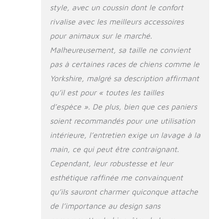
encombrant ; il ne
style, avec un coussin dont le confort
prendra pas
rivalise avec les meilleurs accessoires
beaucoup de place
pour animaux sur le marché.
Facile à entretenir :
Vous pouvez le
Malheureusement, sa taille ne convient
nettoyer avec de
pas à certaines races de chiens comme le
l’eau et du savon.
Lavez et séchez en
Yorkshire, malgré sa description affirmant
quelques minutes :
qu’il est pour « toutes les tailles
il suffit de laver la
d’espèce ». De plus, bien que ces paniers
saleté et la litière qui
s'accumulent dans
soient recommandés pour une utilisation
le panier pour chat
intérieure, l’entretien exige un lavage à la
et d'essuyer le
panier en osier ou
main, ce qui peut être contraignant.
de le laisser à l'air,
Cependant, leur robustesse et leur
le tout en quelques
esthétique raffinée me convainquent
minutes Ce panier
pour chat et chien
qu’ils sauront charmer quiconque attache
se décline en 4
de l’importance au design sans
tailles : 54 x 40 x