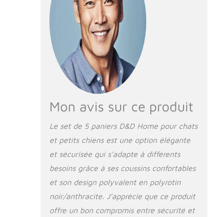
couchage à la fois
douillet et
confortable, c'est ce
que vous propose
D&D Home avec ce
lot de panier Rustic
Rattan Ce couchage
allie robustesse et
résistance grâce à
sa conception en
Mon avis sur ce produit
osier : Pour inviter
votre animal au
Le set de 5 paniers D&D Home pour chats
sommeil, le modèle
et petits chiens est une option élégante
est muni d’un
coussin doux et
et sécurisée qui s’adapte à différents
amovible. Le design
besoins grâce à ses coussins confortables
et la couleur de ce
modèle s’assortiront
et son design polyvalent en polyrotin
parfaitement avec
noir/anthracite. J’apprécie que ce produit
votre intérieur. Ce
offre un bon compromis entre sécurité et
panier est peu