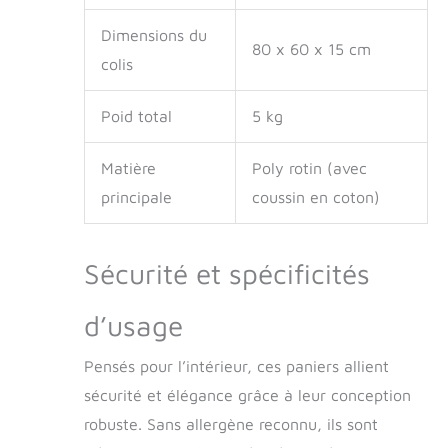
matériaux naturels
de haute qualité.
Dimensions du
Ces articles de style
80 x 60 x 15 cm
colis
de vie sont
innovants et
confortables en
Poid total
5 kg
termes de design,
d'utilisation des
Matière
Poly rotin (avec
matériaux et de
fonctionnalité. De
principale
coussin en coton)
nos jours, les
animaux de
compagnie sont
Sécurité et spécificités
considérés comme
un autre membre de
d’usage
la famille. Tout
comme votre animal
de compagnie, les
Pensés pour l’intérieur, ces paniers allient
produits D&D Home
sécurité et élégance grâce à leur conception
feront partie de
robuste. Sans allergène reconnu, ils sont
votre intérieur