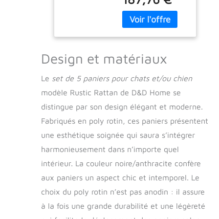
compagnon à 4
Noir/Anthracite,
pattes a besoin un
Panier en Poly
sommeil réparateur.
rotin, Coussin
Cela lui permet de
Inclus, Convient
rester en pleine
pour Chat et
forme et en bonne
Petit Chien
Design et matériaux
santé. Afin que
votre animal puisse
Le
set de 5 paniers pour chats et/ou chien
dormir paisiblement,
modèle Rustic Rattan de D&D Home se
il est nécessaire de
lui offrir un
distingue par son design élégant et moderne.
couchage à la fois
Fabriqués en poly rotin, ces paniers présentent
douillet et
une esthétique soignée qui saura s’intégrer
confortable, c'est ce
que vous propose
harmonieusement dans n’importe quel
D&D Home avec ce
intérieur. La couleur noire/anthracite confère
lot de panier Rustic
Rattan Ce couchage
aux paniers un aspect chic et intemporel. Le
allie robustesse et
choix du poly rotin n’est pas anodin : il assure
résistance grâce à
à la fois une grande durabilité et une légèreté
sa conception en
osier : Pour inviter