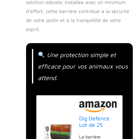
solution robuste. Installée avec un minimum
d’effort, cette barrière contribue à la sécurité
de votre jardin et à la tranquillité de votre
esprit.
Une protection simple et
efficace pour vos animaux vous
attend.
Dig Defence
Lot de 25
clôtures
La barrière
originales pour