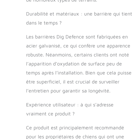
compagnie et la
défense
Durabilité et matériaux : une barrière qui tient
souterraine.
dans le temps ?
Convient à vos
besoins : chaque
Les barrières Dig Defence sont fabriquées en
barrière mesure
acier galvanisé, ce qui confère une apparence
81,3 cm de long,
25,4 cm de
robuste. Néanmoins, certains clients ont noté
profondeur et 6,3
l’apparition d’oxydation de surface peu de
cm d'espacement
des pointes. Un lot
temps après l’installation. Bien que cela puisse
de 25 couvre 22,9
être superficiel, il est crucial de surveiller
m. Facile à couper
l’entretien pour garantir sa longévité.
pour s'adapter à
n'importe quel
espace de
Expérience utilisateur : à qui s’adresse
décoration et de
vraiment ce produit ?
défense avec un
coupe-boulons de
Ce produit est principalement recommandé
61 cm. Animaux
pour les propriétaires de chiens qui ont une
de compagnie,