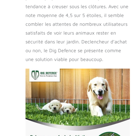
prédateurs à
tendance à creuser sous les clôtures. Avec une
l'extérieur : Dig
note moyenne de 4,5 sur 5 étoiles, il semble
Defence fournit
des barrières
combler les attentes de nombreux utilisateurs
durables et sans
satisfaits de voir leurs animaux rester en
entretien
sécurité dans leur jardin. Declencheur d’achat
fabriquées aux
États-Unis.
ou non, le Dig Defence se présente comme
Gardez les
une solution viable pour beaucoup.
animaux en
sécurité et les
parasites à
l'extérieur en
toute tranquillité
en sachant que
vous êtes en
sécurité et
protégé.