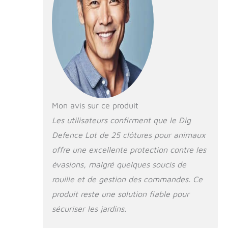
sans tracas pour
chiens et autres
animaux - Ne
nécessite pas de
creuser et
fonctionne avec
les clôtures
existantes,
réduisant ainsi le
temps et les
Mon avis sur ce produit
efforts
Les utilisateurs confirment que le Dig
nécessaires à
l'installation.
Defence Lot de 25 clôtures pour animaux
Protection de
offre une excellente protection contre les
haute qualité :
fabriquée aux
évasions, malgré quelques soucis de
États-Unis et
rouille et de gestion des commandes. Ce
fabriquée en
produit reste une solution fiable pour
acier américain
galvanisé, elle
sécuriser les jardins.
fonctionne
comme une