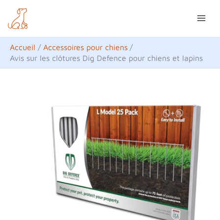
Aller
R
au
e
contenu
c
Accueil
Accessoires pour chiens
h
Avis sur les clôtures Dig Defence pour chiens et lapins
e
r
c
h
e
r