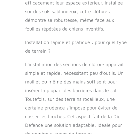
creuser et
efficacement leur espace extérieur. Installée
fonctionne avec
sur des sols sablonneux, cette clôture a
les clôtures
démontré sa robustesse, même face aux
existantes,
réduisant ainsi le
fouilles répétées de chiens inventifs.
temps et les
efforts
Installation rapide et pratique : pour quel type
nécessaires à
de terrain ?
l'installation.
Protection de
L’installation des sections de clôture apparaît
haute qualité :
fabriquée aux
simple et rapide, nécessitant peu d’outils. Un
États-Unis et
maillet ou même des mains suffisent pour
fabriquée en acier
américain
insérer la plupart des barrières dans le sol.
galvanisé, elle
Toutefois, sur des terrains rocailleux, une
fonctionne comme
certaine prudence s’impose pour éviter de
une clôture mobile
avec des dents de
casser les broches. Cet aspect fait de la Dig
6,3 cm,
Defence une solution adaptable, idéale pour
protégeant les
de nombreux types de terrains.
petits animaux de