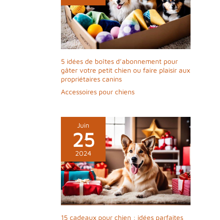
5 idées de boîtes d’abonnement pour
gâter votre petit chien ou faire plaisir aux
propriétaires canins
Accessoires pour chiens
Juin
25
2024
15 cadeaux pour chien : idées parfaites