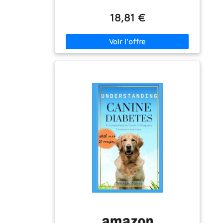
Handbook for Everyday Management
and Veterinary Care
18,81 €