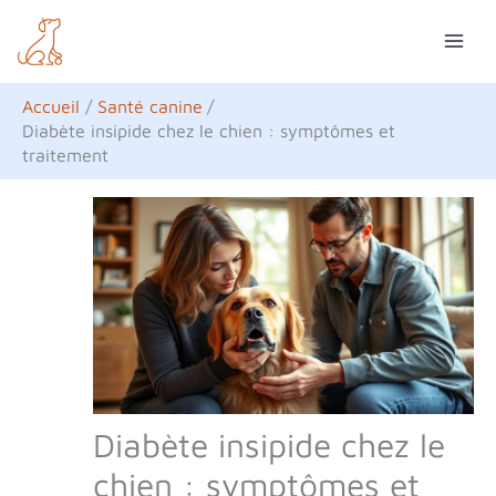
Aller
R
au
e
contenu
c
Accueil
Santé canine
h
Diabète insipide chez le chien : symptômes et
traitement
e
r
c
h
e
r
Diabète insipide chez le
chien : symptômes et