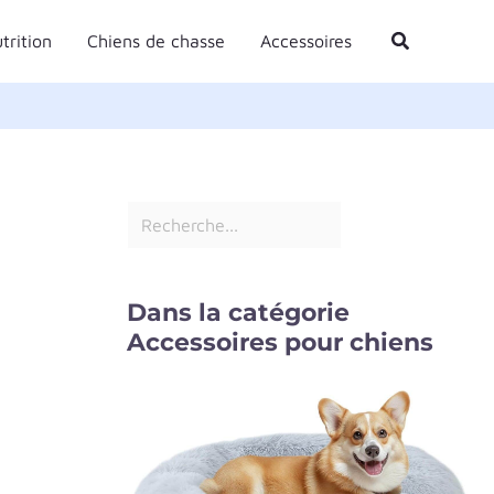
R
Rechercher
trition
Chiens de chasse
Accessoires
e
c
h
e
r
c
h
e
Dans la catégorie
r
Accessoires pour chiens