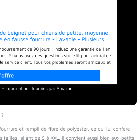
 de beignet pour chiens de petite, moyenne,
le en fausse fourrure - Lavable - Plusieurs
les XS-XXL
boursement de 90 jours : incluez une garantie de 1 an
ons. Si vous avez des questions sur le lit pour animal de
 service client. Tous vos problèmes seront amicaux et
que la plupart des lits pour animaux de compagnie sur
er à éliminer les douleurs de vos animaux de compagnie
le lit bon marché fragile en forme de beignet. Ce lit en
our – informations fournies par Amazon
n fausse fourrure durable et beaucoup plus épais et des
squ'à 3 fois plus longtemps que les autres. Tricoté et
est le même fournisseur de la marque de lit apaisante
Favorise un meilleur sommeil : idéal pour les animaux
 ?
s fentes profondes, le bord surélevé offre de la chaleur
calmer plus rapidement, à soulager l'anxiété et à bien
our la tête et le cou et soulage les douleurs articulaires
ourrure et rempli de fibre de polyester, ce qui lui confère
lente fourrure synthétique en peluche, un mélange de
tailles, allant de S à XXL, il convient aussi bien aux petits