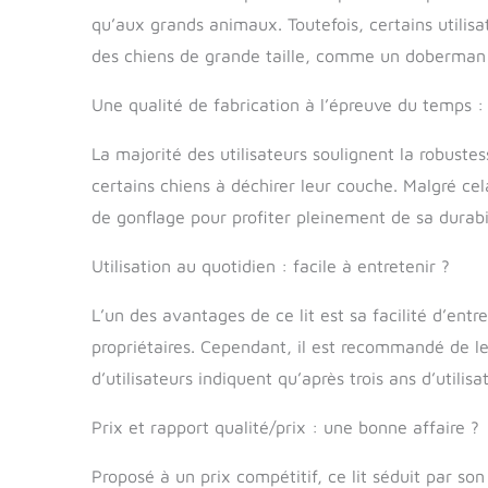
confort et de respirabilité, rembourrage compl
qu’aux grands animaux. Toutefois, certains utilisat
d'amour et de chaleur, un cadeau parfait pour l
d'entretien : le lit pour animal de compagnie a
des chiens de grande taille, comme un doberman 
facilement fixé sur le carrelage et le plancher e
parfaitement ajouté à la décoration de n'impo
Une qualité de fabrication à l’épreuve du temps : 
machine - Lavage en machine, cycle délicat, séc
le lit pour chien complète
La majorité des utilisateurs soulignent la robuste
certains chiens à déchirer leur couche. Malgré cela
de gonflage pour profiter pleinement de sa durabil
Utilisation au quotidien : facile à entretenir ?
L’un des avantages de ce lit est sa facilité d’entr
propriétaires. Cependant, il est recommandé de l
d’utilisateurs indiquent qu’après trois ans d’utili
Prix et rapport qualité/prix : une bonne affaire ?
Proposé à un prix compétitif, ce lit séduit par son