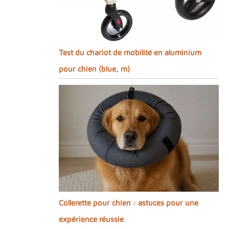
Test du chariot de mobilité en aluminium
pour chien (blue, m)
Collerette pour chien : astuces pour une
expérience réussie