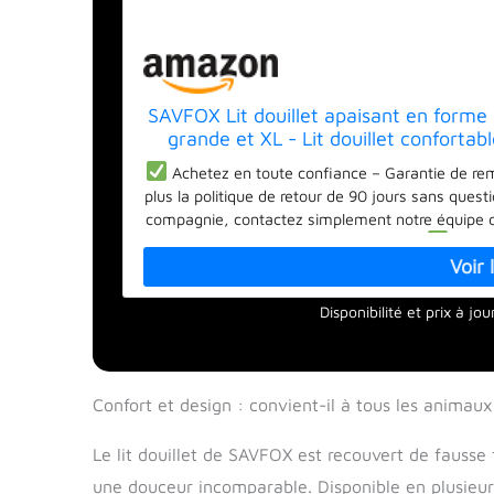
SAVFOX Lit douillet apaisant en forme
grande et XL - Lit douillet confortab
tail
Achetez en toute confiance – Garantie de rem
plus la politique de retour de 90 jours sans questi
compagnie, contactez simplement notre équipe de
rapidement résolus dans les 24 heures.
Mieux 
le marché : cherchez un lit de qualité pour aid
lors du sommeil ? Pas besoin de vous battre avec 
Disponibilité et prix à j
forme de donut est construit avec un extérieur e
fibres de haute qualité pour garder sa forme ju
fabriqué dans un fabricant haut de gamme, qui 
originale la plus populaire que l'on voit partout.
Confort et design : convient-il à tous les animaux
de compagnie à se tordre ou s'étaler, associé à de
avec un sentiment de sécurité, il les aide à se 
dormir. Il fournit également un excellent soutien p
Le lit douillet de SAVFOX est recouvert de fausse f
et musculaires.
Chaud et confortable : excel
une douceur incomparable. Disponible en plusieurs 