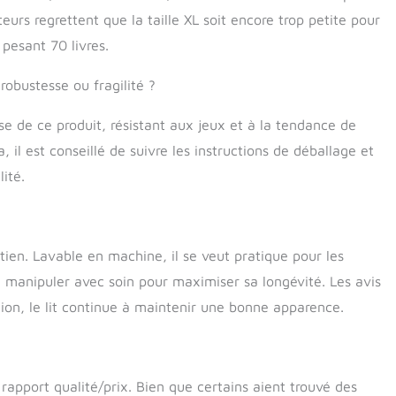
et pour garantir à votre petit ami à fourrure entouré
eurs regrettent que la taille XL soit encore trop petite pour
es froides journées d'hiver.
Antidérapant et facile
 été conçu avec une base antidérapante, qui peut être
pesant 70 livres.
n bois dur de la maison. Son design polyvalent peut être
rte quelle pièce. Lavage à la main ou simplement en
robustesse ou fragilité ?
hage à basse température. Veuillez tapoter pour rendre
ment moelleux avant utilisation.
sse de ce produit, résistant aux jeux et à la tendance de
, il est conseillé de suivre les instructions de déballage et
ité.
etien. Lavable en machine, il se veut pratique pour les
e manipuler avec soin pour maximiser sa longévité. Les avis
sation, le lit continue à maintenir une bonne apparence.
 rapport qualité/prix. Bien que certains aient trouvé des