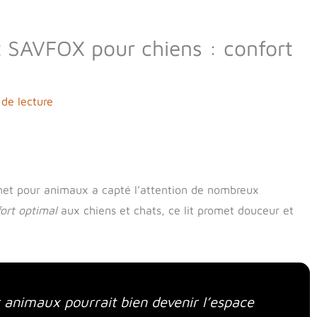
nt SAVFOX pour chiens : confort
de lecture
et pour animaux a capté l’attention de nombreux
ort optimal
aux chiens et chats, ce lit promet douceur et
 animaux pourrait bien devenir l’espace