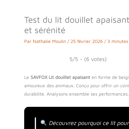
Test du lit douillet apaisa
et sérénité
Par
Nathalie Moulin
/
25 février 2026
/
3 minutes 
5/5 - (6 votes)
Le
SAVFOX Lit douillet apaisant
en forme de beign
amoureux des animaux. Conçu pour offrir un
conf
durabilité. Analysons ensemble ses performances.
Découvrez pourquoi ce lit pour