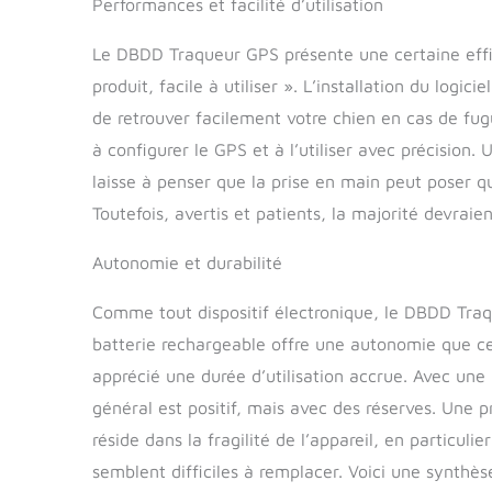
Performances et facilité d’utilisation
des mises à j
par votre chi
Le DBDD Traqueur GPS présente une certaine effica
trouve à tou
produit, facile à utiliser ». L’installation du log
léger et imp
est minuscule
de retrouver facilement votre chien en cas de fugu
pour chien e
à configurer le GPS et à l’utiliser avec précision
soucier de la
chiens de 13,
laisse à penser que la prise en main peut poser 
IP67 : le tra
Toutefois, avertis et patients, la majorité devraien
confortable à
d'étanchéité 
Autonomie et durabilité
joue dans l'e
une seule cha
Comme tout dispositif électronique, le DBDD Traq
fréquente Inst
la sortie de l
batterie rechargeable offre une autonomie que cer
l'appareil et
apprécié une durée d’utilisation accrue. Avec une
Android, com
général est positif, mais avec des réserves. Une 
tracker, le c
effort
réside dans la fragilité de l’appareil, en particul
semblent difficiles à remplacer. Voici une synthès