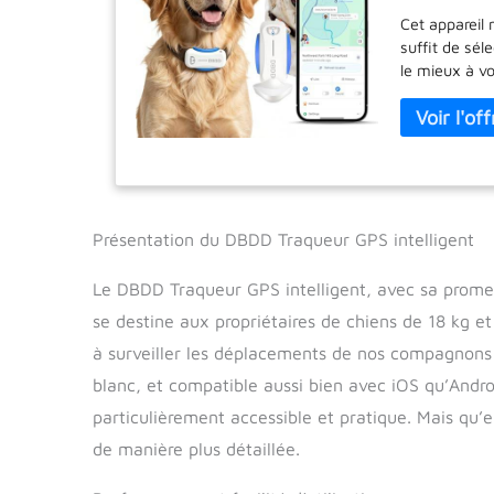
localisatio
Cet appareil 
clôture él
suffit de séle
le mieux à vo
tarifaires. G
Fence : vous 
de définir un
votre cour ou 
sécurité, vou
spécialement 
», vous donnan
Présentation du DBDD Traqueur GPS intelligent
Votre assist
plus qu'un si
Le DBDD Traqueur GPS intelligent, avec sa promess
pour animaux 
se destine aux propriétaires de chiens de 18 kg et
intelligemmen
personnalisés
à surveiller les déplacements de nos compagnons 
professionnel
blanc, et compatible aussi bien avec iOS qu’Androi
d'animaux de
particulièrement accessible et pratique. Mais qu’
de compagnie
historique de
de manière plus détaillée.
compagnie. V
mouvements d