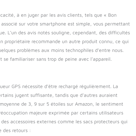
our rapides et précises. Quelle que soit la distance parcourue
en, tant qu'il y a un signal réseau, vous pouvez savoir où il se
cité, à en juger par les avis clients, tels que « Bon
t moment pour récupérer un animal perdu Appareil de suivi
iciel associé sur votre smartphone est simple, vous permettant
erméable : l'appareil de suivi GPS pour animaux de compagnie
, léger et élégant, seulement 0 kg. En outre, le traceur GPS
e. L’un des avis notés souligne, cependant, des difficultés
st étanche IP67, de sorte que vous n'avez pas besoin de vous
. Un propriétaire recommande un autre produit connu, ce qui
 pluie, de la brume, de la neige ou de l'eau. Convient pour les
6 kg et plus Longue durée de vie de la batterie et étanchéité
quelques problèmes aux moins technophiles d’entre nous.
cker dispose d'un design léger (seulement 0 kg), ce qui le rend
t se familiariser sans trop de peine avec l’appareil.
 porter sans fardeau. Il dispose d'une performance
IP67, sans crainte de la pluie, de la neige ou de votre chien qui
au. Combiné avec une excellente durée de vie de la batterie,
rge dure des jours, réduisant ainsi les tracas de la charge
ueur GPS nécessite d’être rechargé régulièrement. La
allation facile et compatibilité universelle : prêt à l'emploi dès
a boîte. Il suffit de scanner le code QR pour lier rapidement
tains jugent suffisante, tandis que d’autres auraient
 télécharger l'application. Il prend en charge les systèmes iOS et
 moyenne de 3, 9 sur 5 étoiles sur Amazon, le sentiment
patible avec la plupart des smartphones. Le colis comprend le
préoccupation majeure exprimée par certains utilisateurs
hargeur, le câble USB et le manuel pour un démarrage sans
ier des accessoires externes comme les sacs protecteurs qui
e des retours :