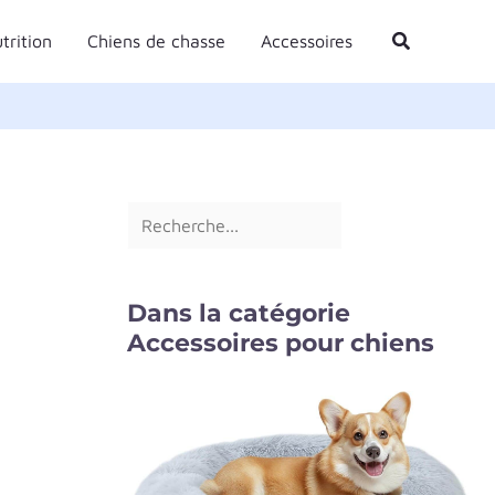
R
Rechercher
trition
Chiens de chasse
Accessoires
e
c
h
e
r
c
h
e
Dans la catégorie
r
Accessoires pour chiens