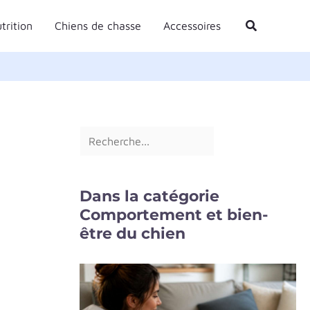
R
Rechercher
trition
Chiens de chasse
Accessoires
e
c
h
e
r
c
h
e
Dans la catégorie
r
Comportement et bien-
être du chien