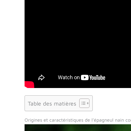
Table des matières
Origines et caractéristiques de l’épagneul nain co