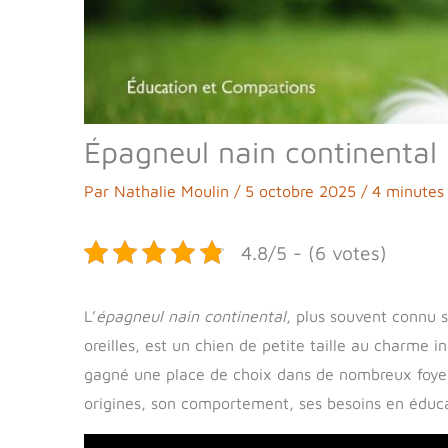
Épagneul nain continental
Par
Nathalie Moulin
/
5 octobre 2025
/
4 minutes 
4.8/5 - (6 votes)
L’
épagneul nain continental
, plus souvent connu 
oreilles, est un chien de petite taille au charme i
gagné une place de choix dans de nombreux foyers
origines, son comportement, ses besoins en éduca