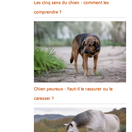
Les cinq sens du chien : comment les
comprendre ?
Chien peureux : faut-il le rassurer ou le
caresser ?