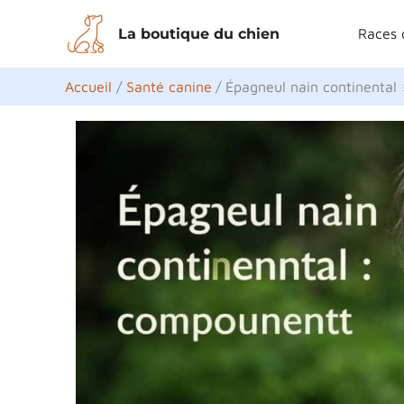
Aller
La boutique du chien
Races 
au
contenu
Accueil
Santé canine
Épagneul nain continental