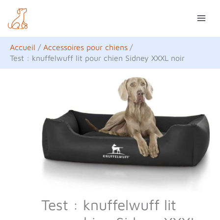
Aller
R
au
e
contenu
c
Accueil
Accessoires pour chiens
h
Test : knuffelwuff lit pour chien Sidney XXXL noir
e
r
c
h
e
r
Test : knuffelwuff lit