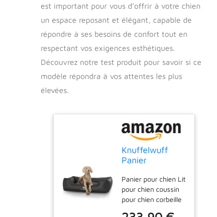
est important pour vous d’offrir à votre chien
un espace reposant et élégant, capable de
répondre à ses besoins de confort tout en
respectant vos exigences esthétiques.
Découvrez notre test produit pour savoir si ce
modèle répondra à vos attentes les plus
élevées.
Knuffelwuff
Panier
orthopédique lit
Panier pour chien Lit
pour chien
pour chien coussin
Madison en
pour chien corbeille
similicuir piqué
pour chien Très
au laser Noir
233,90 €