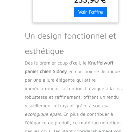
robuste et résistant
grande taille
aux griffures
XXXL 155cm x
Similicuir matelassé
105cm
au laser Entretien
facile Produit de
marque de haute
Un design fonctionnel et
qualité
esthétique
Dès le premier coup d’œil, le
Knuffelwuff
panier chien Sidney
en cuir noir se distingue
par une allure élégante qui attire
immédiatement l’attention. Il évoque à la fois
robustesse et raffinement, offrant un rendu
visuellement attrayant grâce à son
cuir
écologique épais
. En plus de contribuer à
l’élégance du produit, ce matériau ne retient
pas les poils, facilitant considérablement son