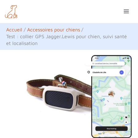
Aller
R
au
e
contenu
c
Accueil
Accessoires pour chiens
h
Test : collier GPS Jagger.Lewis pour chien, suivi santé
et localisation
e
r
c
h
e
r