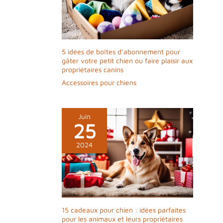
flaques ou boue ne lui posent aucun
problème. Le traceur GPS chat reste
opérationnel par tous les temps.
【Configuration en 30 Secondes】Allumez le
traceur GPS chat, approchez-le de votre
5 idées de boîtes d’abonnement pour
smartphone – l’appairage apparaît
gâter votre petit chien ou faire plaisir aux
automatiquement. Un seul clic suffit, la
propriétaires canins
connexion est établie immédiatement.
Aucune installation complexe ni compétence
Accessoires pour chiens
technique requise. Ce collier GPS pour chien
et chat sans abonnement est prêt à l’emploi
en quelques secondes.
Juin
25
2024
15 cadeaux pour chien : idées parfaites
pour les animaux et leurs propriétaires