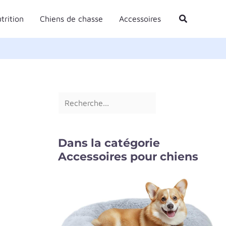
R
Rechercher
trition
Chiens de chasse
Accessoires
e
c
h
e
r
c
h
e
Dans la catégorie
r
Accessoires pour chiens