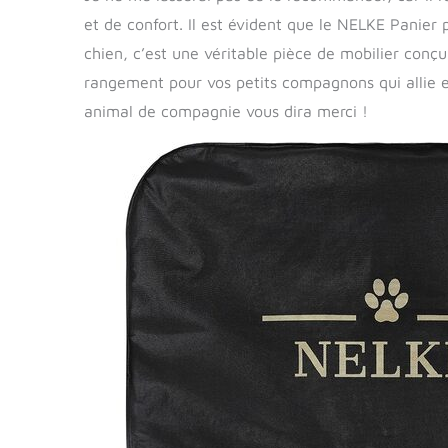
et de confort. Il est évident que le NELKE Panier 
chien, c’est une véritable pièce de mobilier conç
rangement pour vos petits compagnons qui allie es
animal de compagnie vous dira merci !