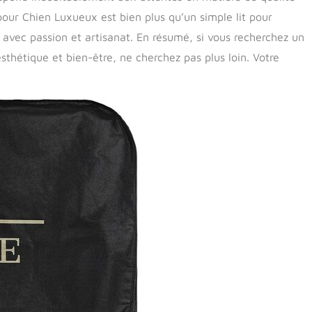
pour Chien Luxueux est bien plus qu’un simple lit pour
u avec passion et artisanat. En résumé, si vous recherchez un
thétique et bien-être, ne cherchez pas plus loin. Votre