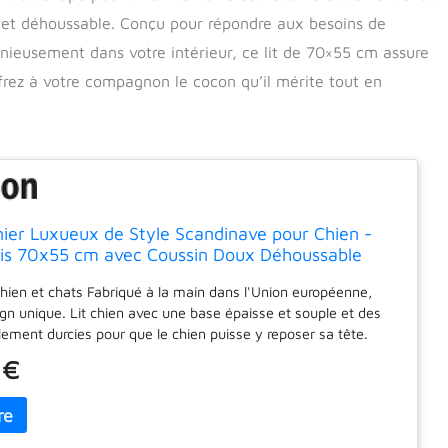
 et déhoussable. Conçu pour répondre aux besoins de
nieusement dans votre intérieur, ce lit de 70×55 cm assure
ffrez à votre compagnon le cocon qu’il mérite tout en
ier Luxueux de Style Scandinave pour Chien -
is 70x55 cm avec Coussin Doux Déhoussable
hien et chats Fabriqué à la main dans l'Union européenne,
gn unique. Lit chien avec une base épaisse et souple et des
lement durcies pour que le chien puisse y reposer sa tête.
sera livré dans son intégralité. Emballé dans une housse
 €
l a un odeur naturel. Fauteuil pour chien conçu pour les chiens
 moyenne taille, jusqu'en 2021 fabriqué sur commande
Canapé chien sera un magnifique décoration dans votre
 chien adorera sa qualité supérieure.