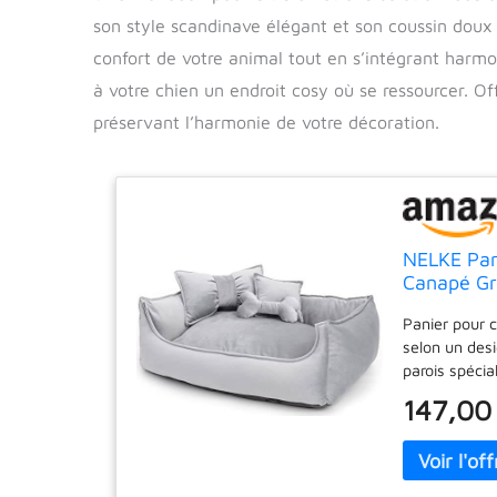
son style scandinave élégant et son coussin doux
confort de votre animal tout en s’intégrant harmo
à votre chien un endroit cosy où se ressourcer. O
préservant l’harmonie de votre décoration.
NELKE Pan
Canapé Gr
Panier pour c
selon un desi
parois spécia
Canape chien 
147,00
respirante. I
de petite et
uniquement. 
maison. Votre