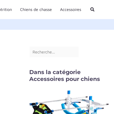
R
Rechercher
trition
Chiens de chasse
Accessoires
e
c
h
e
r
c
h
e
Dans la catégorie
r
Accessoires pour chiens