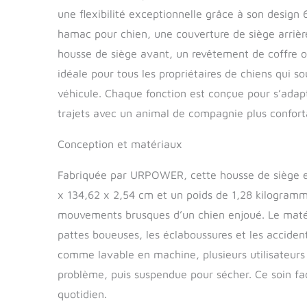
600D, cette 
une flexibilité exceptionnelle grâce à son design
et résistante
liquide, rayu
hamac pour chien, une couverture de siège arrière
voiture antid
housse de siège avant, un revêtement de coffre 
empêchent la
idéale pour tous les propriétaires de chiens qui so
animal de co
Velcro, pour 
véhicule. Chaque fonction est conçue pour s’adapte
supplémentair
trajets avec un animal de compagnie plus conforta
secondes pour 
sangles à bou
Conception et matériaux
ancrages de s
aspirateur.
Fabriquée par URPOWER, cette housse de siège es
x 134,62 x 2,54 cm et un poids de 1,28 kilogramme
mouvements brusques d’un chien enjoué. Le matér
pattes boueuses, les éclaboussures et les accident
comme lavable en machine, plusieurs utilisateurs
problème, puis suspendue pour sécher. Ce soin faci
quotidien.