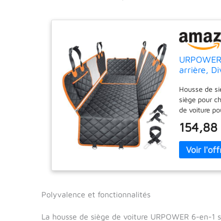
URPOWER H
arrière, D
pour Chien
Housse de siè
antidérapa
siège pour c
de voiture po
siège avant 
154,88
pique-nique. 
aux enfants 
ensemble. (R
un fond rigid
visuelle en m
circulation de
anxiété. Les
Polyvalence et fonctionnalités
nourriture et
pour chien i
La housse de siège de voiture URPOWER 6-en-1 se