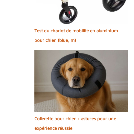
Test du chariot de mobilité en aluminium
pour chien (blue, m)
Collerette pour chien : astuces pour une
expérience réussie