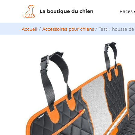
Aller
La boutique du chien
Races 
au
contenu
Accueil
Accessoires pour chiens
Test : housse d