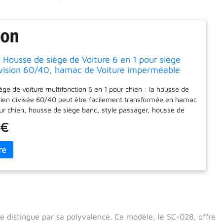
ousse de siège de Voiture 6 en 1 pour siège
ivision 60/40, hamac de Voiture imperméable
 avec fenêtre en Maille, Protection
ge de voiture multifonction 6 en 1 pour chien : la housse de
nte pour siège arrière pour Voitures
hien divisée 60/40 peut être facilement transformée en hamac
ur chien, housse de siège banc, style passager, housse de
pour animal de compagnie, doublure de coffre ou tapis de
 €
Taille standard : 134,6 x 150 cm (l x L). Il permet également
et aux animaux de compagnie de partager le siège arrière
emarque : la housse de siège pour chien n'est pas livrée avec
e.) Fenêtre visuelle créative et poches : avec une fenêtre
aille au centre, votre chien peut obtenir une meilleure
 l'air, et vous pouvez les voir facilement, ce qui réduit son
 poches de rangement supplémentaires peuvent stocker la
 les jouets de votre animal de compagnie. Housse de siège
mperméable et anti-rayures : fabriquée en matériau Oxford
 distingue par sa polyvalence. Ce modèle, le SC-028, offre