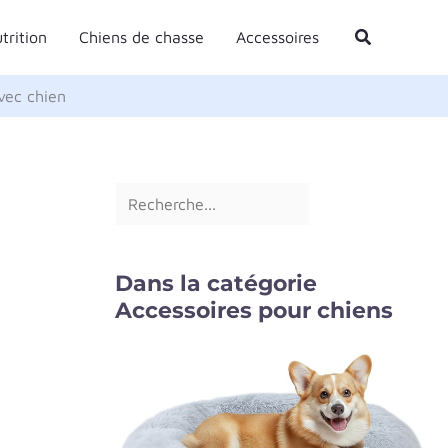
R
Rechercher
trition
Chiens de chasse
Accessoires
e
c
vec chien
h
e
r
c
h
e
Dans la catégorie
r
Accessoires pour chiens